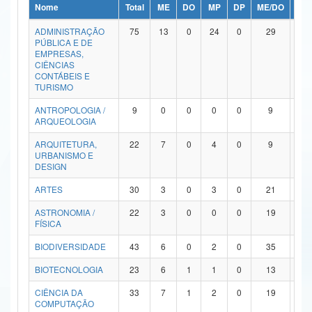
Nome
Total
ME
DO
MP
DP
ME/DO
MP/
Ministério da Ciência, Tecnologia, Inovações e Comunicações
ADMINISTRAÇÃO
75
13
0
24
0
29
9
PÚBLICA E DE
Ministério do Meio Ambiente
EMPRESAS,
CIÊNCIAS
Ministério do Turismo
CONTÁBEIS E
TURISMO
Ministério do Desenvolvimento Regional
ANTROPOLOGIA /
9
0
0
0
0
9
0
ARQUEOLOGIA
Controladoria-Geral da União
ARQUITETURA,
22
7
0
4
0
9
2
URBANISMO E
Ministério da Mulher, da Família e dos Direitos Humanos
DESIGN
Secretaria-Geral
ARTES
30
3
0
3
0
21
3
ASTRONOMIA /
22
3
0
0
0
19
0
Secretaria de Governo
FÍSICA
Gabinete de Segurança Institucional
BIODIVERSIDADE
43
6
0
2
0
35
0
Advocacia-Geral da União
BIOTECNOLOGIA
23
6
1
1
0
13
2
CIÊNCIA DA
33
7
1
2
0
19
4
Banco Central do Brasil
COMPUTAÇÃO