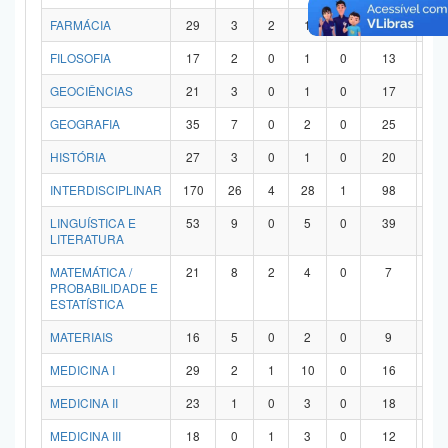
FARMÁCIA
29
3
2
1
0
21
2
FILOSOFIA
17
2
0
1
0
13
1
GEOCIÊNCIAS
21
3
0
1
0
17
0
GEOGRAFIA
35
7
0
2
0
25
1
HISTÓRIA
27
3
0
1
0
20
3
INTERDISCIPLINAR
170
26
4
28
1
98
1
LINGUÍSTICA E
53
9
0
5
0
39
0
LITERATURA
MATEMÁTICA /
21
8
2
4
0
7
0
PROBABILIDADE E
ESTATÍSTICA
MATERIAIS
16
5
0
2
0
9
0
MEDICINA I
29
2
1
10
0
16
0
MEDICINA II
23
1
0
3
0
18
1
MEDICINA III
18
0
1
3
0
12
2