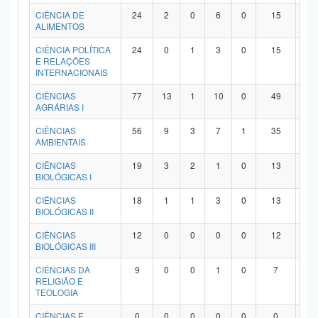
Planalto
CIÊNCIA DE
24
2
0
6
0
15
1
ALIMENTOS
CIÊNCIA POLÍTICA
24
0
1
3
0
15
5
E RELAÇÕES
INTERNACIONAIS
CIÊNCIAS
77
13
1
10
0
49
4
AGRÁRIAS I
CIÊNCIAS
56
9
3
7
1
35
1
AMBIENTAIS
CIÊNCIAS
19
3
2
1
0
13
0
BIOLÓGICAS I
CIÊNCIAS
18
1
1
3
0
13
0
BIOLÓGICAS II
CIÊNCIAS
12
0
0
0
0
12
0
BIOLÓGICAS III
CIÊNCIAS DA
9
0
0
1
0
7
1
RELIGIÃO E
TEOLOGIA
CIÊNCIAS E
0
0
0
0
0
0
0