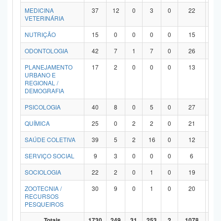
MEDICINA
37
12
0
3
0
22
0
VETERINÁRIA
NUTRIÇÃO
15
0
0
0
0
15
0
ODONTOLOGIA
42
7
1
7
0
26
1
PLANEJAMENTO
17
2
0
0
0
13
2
URBANO E
REGIONAL /
DEMOGRAFIA
PSICOLOGIA
40
8
0
5
0
27
0
QUÍMICA
25
0
2
2
0
21
0
SAÚDE COLETIVA
39
5
2
16
0
12
4
SERVIÇO SOCIAL
9
3
0
0
0
6
0
SOCIOLOGIA
22
2
0
1
0
19
0
ZOOTECNIA /
30
9
0
1
0
20
0
RECURSOS
PESQUEIROS
Totais
1730
249
31
253
2
1078
11