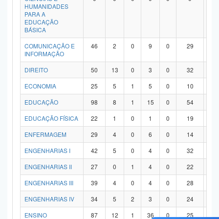
HUMANIDADES
PARA A
EDUCAÇÃO
BÁSICA
COMUNICAÇÃO E
46
2
0
9
0
29
6
INFORMAÇÃO
DIREITO
50
13
0
3
0
32
2
ECONOMIA
25
5
1
5
0
10
4
EDUCAÇÃO
98
8
1
15
0
54
2
EDUCAÇÃO FÍSICA
22
1
0
1
0
19
1
ENFERMAGEM
29
4
0
6
0
14
5
ENGENHARIAS I
42
5
0
4
0
32
1
ENGENHARIAS II
27
0
1
4
0
22
0
ENGENHARIAS III
39
4
0
4
0
28
3
ENGENHARIAS IV
34
5
2
3
0
24
0
ENSINO
87
12
1
36
0
25
1