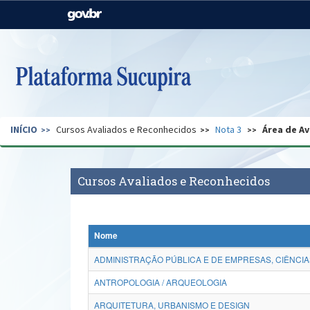
Casa Civil
Ministério da Justiça e
Segurança Pública
Ministério da Agricultura,
Ministério da Educação
Pecuária e Abastecimento
Ministério do Meio Ambiente
Ministério do Turismo
INÍCIO
Cursos Avaliados e Reconhecidos
Nota 3
Área de Av
Secretaria de Governo
Gabinete de Segurança
Institucional
Cursos Avaliados e Reconhecidos
Nome
ADMINISTRAÇÃO PÚBLICA E DE EMPRESAS, CIÊNCIA
ANTROPOLOGIA / ARQUEOLOGIA
ARQUITETURA, URBANISMO E DESIGN