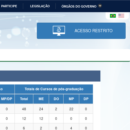
PARTICIPE
LEGISLAÇÃO
ÓRGÃOS DO GOVERNO
stério da Economia
Ministério da Infraestrutura
stério de Minas e Energia
Ministério da Ciência,
Tecnologia, Inovações e
ACESSO RESTRITO
Comunicações
tério da Mulher, da Família
Secretaria-Geral
s Direitos Humanos
lto
ação
Totais de Cursos de pós-graduação
MP/DP
Total
ME
DO
MP
DP
0
48
24
2
22
0
0
12
12
0
0
0
0
6
2
0
4
0