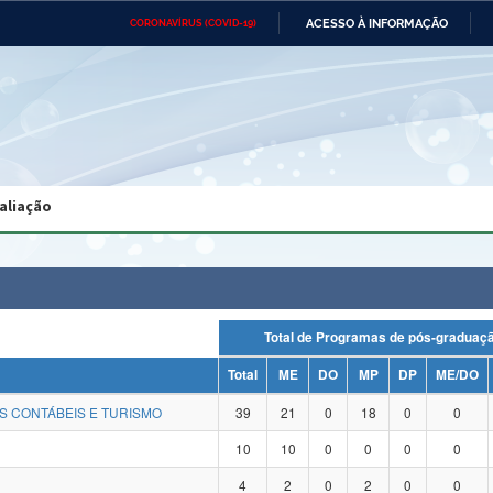
ACESSO À INFORMAÇÃO
CORONAVÍRUS (COVID-19)
Ministério da Defesa
Ministério das Relações
Mini
Exteriores
IR
PARA
O
CONTEÚDO
Ministério da Cidadania
Ministério da Saúde
Mini
Ministério do Desenvolvimento
Controladoria-Geral da União
Minis
Regional
e do
aliação
Advocacia-Geral da União
Banco Central do Brasil
Plana
Total de Programas de pós-gradu
Total
ME
DO
MP
DP
ME/DO
S CONTÁBEIS E TURISMO
39
21
0
18
0
0
10
10
0
0
0
0
4
2
0
2
0
0