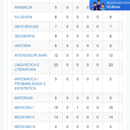
FARMÁCIA
5
0
0
0
0
5
0
FILOSOFIA
8
0
0
0
0
8
0
GEOCIÊNCIAS
7
0
0
0
0
7
0
GEOGRAFIA
8
0
0
0
0
8
0
HISTÓRIA
6
0
0
0
0
6
0
INTERDISCIPLINAR
12
0
0
0
0
12
0
LINGUÍSTICA E
23
0
0
0
0
23
0
LITERATURA
MATEMÁTICA /
5
0
0
0
0
5
0
PROBABILIDADE E
ESTATÍSTICA
MATERIAIS
5
0
0
0
0
5
0
MEDICINA I
19
0
1
0
0
18
0
MEDICINA II
14
0
0
0
0
14
0
MEDICINA III
4
0
0
0
0
4
0