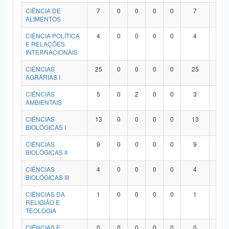
Planalto
CIÊNCIA DE
7
0
0
0
0
7
0
ALIMENTOS
CIÊNCIA POLÍTICA
4
0
0
0
0
4
0
E RELAÇÕES
INTERNACIONAIS
CIÊNCIAS
25
0
0
0
0
25
0
AGRÁRIAS I
CIÊNCIAS
5
0
2
0
0
3
0
AMBIENTAIS
CIÊNCIAS
13
0
0
0
0
13
0
BIOLÓGICAS I
CIÊNCIAS
9
0
0
0
0
9
0
BIOLÓGICAS II
CIÊNCIAS
4
0
0
0
0
4
0
BIOLÓGICAS III
CIÊNCIAS DA
1
0
0
0
0
1
0
RELIGIÃO E
TEOLOGIA
CIÊNCIAS E
0
0
0
0
0
0
0