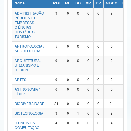
Nome
Total
ME
DO
MP
DP
ME/DO
MP/
Ministério da Ciência, Tecnologia, Inovações e Comunicações
ADMINISTRAÇÃO
9
0
0
0
0
9
0
PÚBLICA E DE
Ministério do Meio Ambiente
EMPRESAS,
CIÊNCIAS
Ministério do Turismo
CONTÁBEIS E
TURISMO
Ministério do Desenvolvimento Regional
ANTROPOLOGIA /
5
0
0
0
0
5
0
ARQUEOLOGIA
Controladoria-Geral da União
ARQUITETURA,
9
0
0
0
0
9
0
URBANISMO E
Ministério da Mulher, da Família e dos Direitos Humanos
DESIGN
Secretaria-Geral
ARTES
9
0
0
0
0
9
0
ASTRONOMIA /
6
0
0
0
0
6
0
Secretaria de Governo
FÍSICA
Gabinete de Segurança Institucional
BIODIVERSIDADE
21
0
0
0
0
21
0
Advocacia-Geral da União
BIOTECNOLOGIA
3
0
1
0
0
2
0
CIÊNCIA DA
4
0
0
0
0
4
0
Banco Central do Brasil
COMPUTAÇÃO