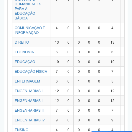
HUMANIDADES
PARA A
EDUCAÇÃO
BÁSICA
COMUNICAÇÃO E
4
0
0
0
0
4
0
INFORMAÇÃO
DIREITO
13
0
0
0
0
13
0
ECONOMIA
6
0
0
0
0
6
0
EDUCAÇÃO
10
0
0
0
0
10
0
EDUCAÇÃO FÍSICA
7
0
0
0
0
7
0
ENFERMAGEM
6
0
1
0
0
5
0
ENGENHARIAS I
12
0
0
0
0
12
0
ENGENHARIAS II
12
0
0
0
0
12
0
ENGENHARIAS III
7
0
0
0
0
7
0
ENGENHARIAS IV
9
0
0
0
0
9
0
ENSINO
4
0
0
0
0
4
0