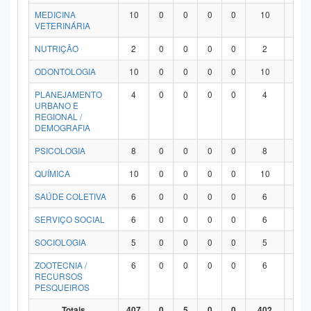
MEDICINA
10
0
0
0
0
10
0
VETERINÁRIA
NUTRIÇÃO
2
0
0
0
0
2
0
ODONTOLOGIA
10
0
0
0
0
10
0
PLANEJAMENTO
4
0
0
0
0
4
0
URBANO E
REGIONAL /
DEMOGRAFIA
PSICOLOGIA
8
0
0
0
0
8
0
QUÍMICA
10
0
0
0
0
10
0
SAÚDE COLETIVA
6
0
0
0
0
6
0
SERVIÇO SOCIAL
6
0
0
0
0
6
0
SOCIOLOGIA
5
0
0
0
0
5
0
ZOOTECNIA /
6
0
0
0
0
6
0
RECURSOS
PESQUEIROS
Totais
407
0
5
0
0
402
0