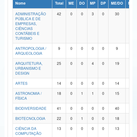
Nome
Total
ME
DO
MP
DP
ME/DO
MP/
Ministério da Ciência, Tecnologia, Inovações e Comunicações
ADMINISTRAÇÃO
42
0
0
3
0
30
9
PÚBLICA E DE
Ministério do Meio Ambiente
EMPRESAS,
CIÊNCIAS
Ministério do Turismo
CONTÁBEIS E
TURISMO
Ministério do Desenvolvimento Regional
ANTROPOLOGIA /
9
0
0
0
0
9
0
ARQUEOLOGIA
Controladoria-Geral da União
ARQUITETURA,
25
0
0
4
0
19
2
URBANISMO E
Ministério da Mulher, da Família e dos Direitos Humanos
DESIGN
Secretaria-Geral
ARTES
14
0
0
0
0
14
0
ASTRONOMIA /
18
0
1
1
0
15
1
Secretaria de Governo
FÍSICA
Gabinete de Segurança Institucional
BIODIVERSIDADE
41
0
0
0
0
40
1
Advocacia-Geral da União
BIOTECNOLOGIA
22
0
1
0
0
18
3
CIÊNCIA DA
13
0
0
0
0
13
0
Banco Central do Brasil
COMPUTAÇÃO