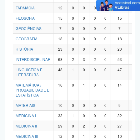
FARMÁCIA
12
0
0
0
0
12
0
FILOSOFIA
15
0
0
0
0
15
0
GEOCIÊNCIAS
7
0
0
0
0
7
0
GEOGRAFIA
18
0
0
0
0
18
0
HISTÓRIA
23
0
0
0
0
20
3
INTERDISCIPLINAR
68
2
3
2
0
53
8
LINGUÍSTICA E
48
1
0
0
0
47
0
LITERATURA
MATEMÁTICA /
16
0
1
0
0
14
1
PROBABILIDADE E
ESTATÍSTICA
MATERIAIS
10
0
0
0
0
9
1
MEDICINA I
33
1
0
0
0
32
0
MEDICINA II
29
0
2
0
0
27
0
MEDICINA III
12
0
1
0
0
10
1