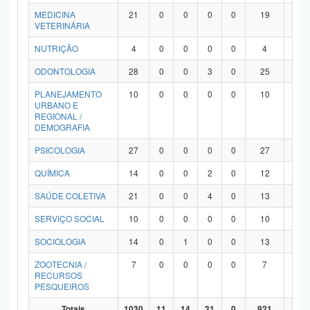
MEDICINA
21
0
0
0
0
19
2
VETERINÁRIA
NUTRIÇÃO
4
0
0
0
0
4
0
ODONTOLOGIA
28
0
0
3
0
25
0
PLANEJAMENTO
10
0
0
0
0
10
0
URBANO E
REGIONAL /
DEMOGRAFIA
PSICOLOGIA
27
0
0
0
0
27
0
QUÍMICA
14
0
0
2
0
12
0
SAÚDE COLETIVA
21
0
0
4
0
13
4
SERVIÇO SOCIAL
10
0
0
0
0
10
0
SOCIOLOGIA
14
0
1
0
0
13
0
ZOOTECNIA /
7
0
0
0
0
7
0
RECURSOS
PESQUEIROS
Totais
1030
11
14
31
0
921
53