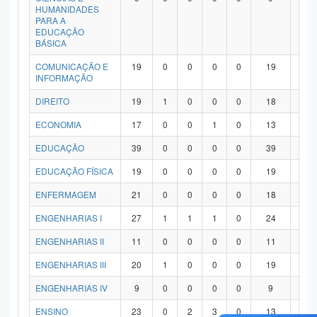
HUMANIDADES
PARA A
EDUCAÇÃO
BÁSICA
COMUNICAÇÃO E
19
0
0
0
0
19
0
INFORMAÇÃO
DIREITO
19
1
0
0
0
18
0
ECONOMIA
17
0
0
1
0
13
3
EDUCAÇÃO
39
0
0
0
0
39
0
EDUCAÇÃO FÍSICA
19
0
0
0
0
19
0
ENFERMAGEM
21
0
0
0
0
18
3
ENGENHARIAS I
27
1
1
1
0
24
0
ENGENHARIAS II
11
0
0
0
0
11
0
ENGENHARIAS III
20
1
0
0
0
19
0
ENGENHARIAS IV
9
0
0
0
0
9
0
ENSINO
23
0
2
3
0
13
5