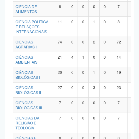
Planalto
CIÊNCIA DE
8
0
0
0
0
7
1
ALIMENTOS
CIÊNCIA POLÍTICA
11
0
0
1
0
8
2
E RELAÇÕES
INTERNACIONAIS
CIÊNCIAS
74
0
0
2
0
72
0
AGRÁRIAS I
CIÊNCIAS
21
4
1
0
0
14
2
AMBIENTAIS
CIÊNCIAS
20
0
0
1
0
19
0
BIOLÓGICAS I
CIÊNCIAS
27
0
0
3
0
23
1
BIOLÓGICAS II
CIÊNCIAS
7
0
0
0
0
7
0
BIOLÓGICAS III
CIÊNCIAS DA
7
0
0
0
0
7
0
RELIGIÃO E
TEOLOGIA
CIÊNCIAS E
0
0
0
0
0
0
0