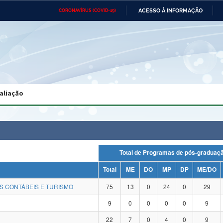
ACESSO À INFORMAÇÃO
CORONAVÍRUS (COVID-19)
Ministério da Defesa
Ministério das Relações
Mini
Exteriores
IR
PARA
O
CONTEÚDO
Ministério da Cidadania
Ministério da Saúde
Mini
Ministério do Desenvolvimento
Controladoria-Geral da União
Minis
Regional
e do
aliação
Advocacia-Geral da União
Banco Central do Brasil
Plana
Total de Programas de pós-gradu
Total
ME
DO
MP
DP
ME/DO
S CONTÁBEIS E TURISMO
75
13
0
24
0
29
9
0
0
0
0
9
22
7
0
4
0
9