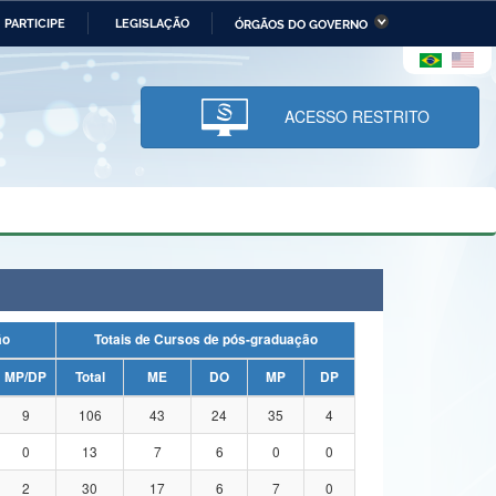
PARTICIPE
LEGISLAÇÃO
ÓRGÃOS DO GOVERNO
stério da Economia
Ministério da Infraestrutura
stério de Minas e Energia
Ministério da Ciência,
Tecnologia, Inovações e
ACESSO RESTRITO
Comunicações
tério da Mulher, da Família
Secretaria-Geral
s Direitos Humanos
lto
ação
Totais de Cursos de pós-graduação
MP/DP
Total
ME
DO
MP
DP
9
106
43
24
35
4
0
13
7
6
0
0
2
30
17
6
7
0