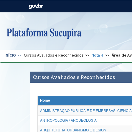
Casa Civil
Ministério da Justiça e
Segurança Pública
Ministério da Agricultura,
Ministério da Educação
Pecuária e Abastecimento
Ministério do Meio Ambiente
Ministério do Turismo
INÍCIO
Cursos Avaliados e Reconhecidos
Nota 4
Área de Av
Secretaria de Governo
Gabinete de Segurança
Institucional
Cursos Avaliados e Reconhecidos
Nome
ADMINISTRAÇÃO PÚBLICA E DE EMPRESAS, CIÊNCIA
ANTROPOLOGIA / ARQUEOLOGIA
ARQUITETURA, URBANISMO E DESIGN