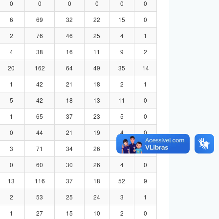
0
0
0
0
0
0
6
69
32
22
15
0
2
76
46
25
4
1
4
38
16
11
9
2
20
162
64
49
35
14
1
42
21
18
2
1
5
42
18
13
11
0
1
65
37
23
5
0
0
44
21
19
4
0
3
71
34
26
8
3
0
60
30
26
4
0
13
116
37
18
52
9
2
53
25
24
3
1
1
27
15
10
2
0