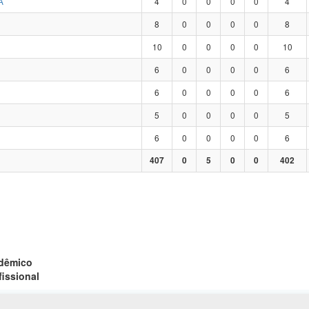
A
4
0
0
0
0
4
8
0
0
0
0
8
10
0
0
0
0
10
6
0
0
0
0
6
6
0
0
0
0
6
5
0
0
0
0
5
6
0
0
0
0
6
407
0
5
0
0
402
adêmico
fissional