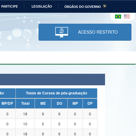
PARTICIPE
LEGISLAÇÃO
ÓRGÃOS DO GOVERNO
stério da Economia
Ministério da Infraestrutura
stério de Minas e Energia
Ministério da Ciência,
Tecnologia, Inovações e
ACESSO RESTRITO
Comunicações
tério da Mulher, da Família
Secretaria-Geral
s Direitos Humanos
lto
duação
Totais de Cursos de pós-graduação
MP/DP
Total
ME
DO
MP
DP
0
18
9
9
0
0
0
10
5
5
0
0
0
18
9
9
0
0