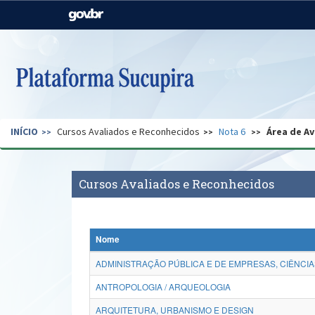
Casa Civil
Ministério da Justiça e
Segurança Pública
Ministério da Agricultura,
Ministério da Educação
Pecuária e Abastecimento
Ministério do Meio Ambiente
Ministério do Turismo
INÍCIO
Cursos Avaliados e Reconhecidos
Nota 6
Área de Av
Secretaria de Governo
Gabinete de Segurança
Institucional
Cursos Avaliados e Reconhecidos
Nome
ADMINISTRAÇÃO PÚBLICA E DE EMPRESAS, CIÊNCIA
ANTROPOLOGIA / ARQUEOLOGIA
ARQUITETURA, URBANISMO E DESIGN