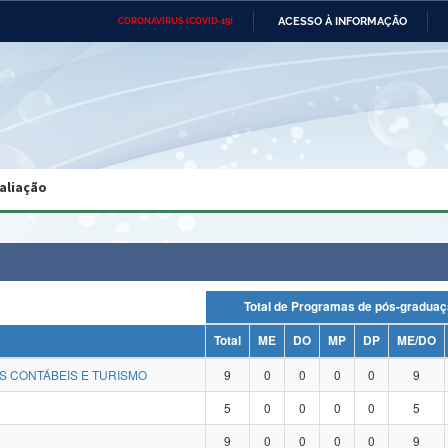
ACESSO À INFORMAÇÃO
CORONAVÍRUS (COVID-19)
Ministério da Defesa
Ministério das Relações
Mini
Exteriores
IR
PARA
O
CONTEÚDO
Ministério da Cidadania
Ministério da Saúde
Mini
Ministério do Desenvolvimento
Controladoria-Geral da União
Minis
Regional
e do
aliação
Advocacia-Geral da União
Banco Central do Brasil
Plana
Total de Programas de pós-gra
Total
ME
DO
MP
DP
ME/DO
S CONTÁBEIS E TURISMO
9
0
0
0
0
9
5
0
0
0
0
5
9
0
0
0
0
9