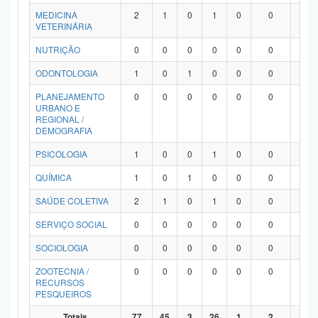
MEDICINA
2
1
0
1
0
0
0
VETERINÁRIA
NUTRIÇÃO
0
0
0
0
0
0
0
ODONTOLOGIA
1
0
1
0
0
0
0
PLANEJAMENTO
0
0
0
0
0
0
0
URBANO E
REGIONAL /
DEMOGRAFIA
PSICOLOGIA
1
0
0
1
0
0
0
QUÍMICA
1
0
1
0
0
0
0
SAÚDE COLETIVA
2
1
0
1
0
0
0
SERVIÇO SOCIAL
0
0
0
0
0
0
0
SOCIOLOGIA
0
0
0
0
0
0
0
ZOOTECNIA /
0
0
0
0
0
0
0
RECURSOS
PESQUEIROS
Totais
77
45
3
26
1
2
0