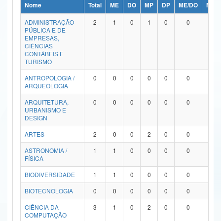
Nome
Total
ME
DO
MP
DP
ME/DO
MP/
Ministério da Ciência, Tecnologia, Inovações e Comunicações
ADMINISTRAÇÃO
2
1
0
1
0
0
0
PÚBLICA E DE
Ministério do Meio Ambiente
EMPRESAS,
CIÊNCIAS
Ministério do Turismo
CONTÁBEIS E
TURISMO
Ministério do Desenvolvimento Regional
ANTROPOLOGIA /
0
0
0
0
0
0
0
ARQUEOLOGIA
Controladoria-Geral da União
ARQUITETURA,
0
0
0
0
0
0
0
URBANISMO E
Ministério da Mulher, da Família e dos Direitos Humanos
DESIGN
Secretaria-Geral
ARTES
2
0
0
2
0
0
0
ASTRONOMIA /
1
1
0
0
0
0
0
Secretaria de Governo
FÍSICA
Gabinete de Segurança Institucional
BIODIVERSIDADE
1
1
0
0
0
0
0
Advocacia-Geral da União
BIOTECNOLOGIA
0
0
0
0
0
0
0
CIÊNCIA DA
3
1
0
2
0
0
0
Banco Central do Brasil
COMPUTAÇÃO