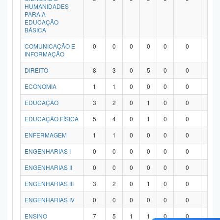
HUMANIDADES
PARA A
EDUCAÇÃO
BÁSICA
COMUNICAÇÃO E
0
0
0
0
0
0
0
INFORMAÇÃO
DIREITO
8
3
0
5
0
0
0
ECONOMIA
1
1
0
0
0
0
0
EDUCAÇÃO
3
2
0
1
0
0
0
EDUCAÇÃO FÍSICA
5
4
0
1
0
0
0
ENFERMAGEM
1
1
0
0
0
0
0
ENGENHARIAS I
0
0
0
0
0
0
0
ENGENHARIAS II
0
0
0
0
0
0
0
ENGENHARIAS III
3
2
0
1
0
0
0
ENGENHARIAS IV
0
0
0
0
0
0
0
ENSINO
7
5
1
1
0
0
0