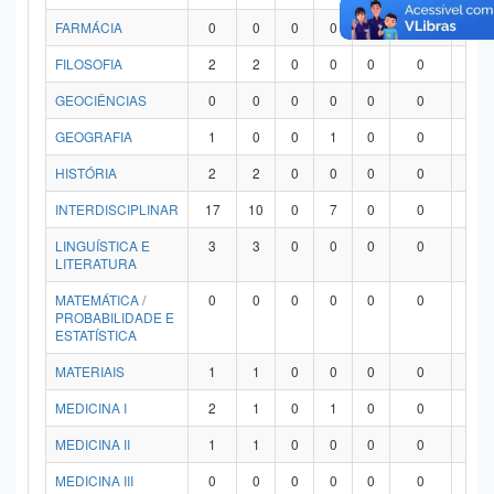
FARMÁCIA
0
0
0
0
0
0
0
FILOSOFIA
2
2
0
0
0
0
0
GEOCIÊNCIAS
0
0
0
0
0
0
0
GEOGRAFIA
1
0
0
1
0
0
0
HISTÓRIA
2
2
0
0
0
0
0
INTERDISCIPLINAR
17
10
0
7
0
0
0
LINGUÍSTICA E
3
3
0
0
0
0
0
LITERATURA
MATEMÁTICA /
0
0
0
0
0
0
0
PROBABILIDADE E
ESTATÍSTICA
MATERIAIS
1
1
0
0
0
0
0
MEDICINA I
2
1
0
1
0
0
0
MEDICINA II
1
1
0
0
0
0
0
MEDICINA III
0
0
0
0
0
0
0