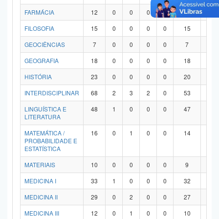
FARMÁCIA
12
0
0
0
0
12
0
FILOSOFIA
15
0
0
0
0
15
0
GEOCIÊNCIAS
7
0
0
0
0
7
0
GEOGRAFIA
18
0
0
0
0
18
0
HISTÓRIA
23
0
0
0
0
20
3
INTERDISCIPLINAR
68
2
3
2
0
53
8
LINGUÍSTICA E
48
1
0
0
0
47
0
LITERATURA
MATEMÁTICA /
16
0
1
0
0
14
1
PROBABILIDADE E
ESTATÍSTICA
MATERIAIS
10
0
0
0
0
9
1
MEDICINA I
33
1
0
0
0
32
0
MEDICINA II
29
0
2
0
0
27
0
MEDICINA III
12
0
1
0
0
10
1