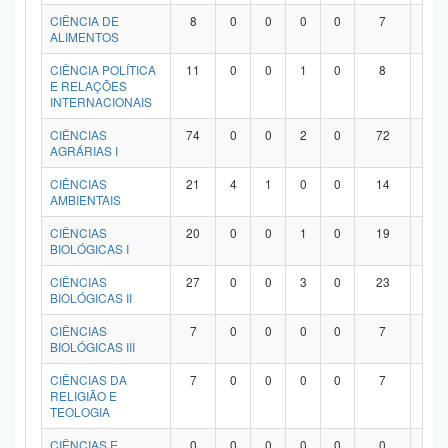
Planalto
CIÊNCIA DE
8
0
0
0
0
7
1
ALIMENTOS
CIÊNCIA POLÍTICA
11
0
0
1
0
8
2
E RELAÇÕES
INTERNACIONAIS
CIÊNCIAS
74
0
0
2
0
72
0
AGRÁRIAS I
CIÊNCIAS
21
4
1
0
0
14
2
AMBIENTAIS
CIÊNCIAS
20
0
0
1
0
19
0
BIOLÓGICAS I
CIÊNCIAS
27
0
0
3
0
23
1
BIOLÓGICAS II
CIÊNCIAS
7
0
0
0
0
7
0
BIOLÓGICAS III
CIÊNCIAS DA
7
0
0
0
0
7
0
RELIGIÃO E
TEOLOGIA
CIÊNCIAS E
0
0
0
0
0
0
0