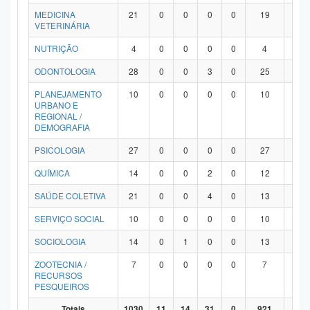
MEDICINA
21
0
0
0
0
19
2
VETERINÁRIA
NUTRIÇÃO
4
0
0
0
0
4
0
ODONTOLOGIA
28
0
0
3
0
25
0
PLANEJAMENTO
10
0
0
0
0
10
0
URBANO E
REGIONAL /
DEMOGRAFIA
PSICOLOGIA
27
0
0
0
0
27
0
QUÍMICA
14
0
0
2
0
12
0
SAÚDE COLETIVA
21
0
0
4
0
13
4
SERVIÇO SOCIAL
10
0
0
0
0
10
0
SOCIOLOGIA
14
0
1
0
0
13
0
ZOOTECNIA /
7
0
0
0
0
7
0
RECURSOS
PESQUEIROS
Totais
1030
11
14
31
0
921
53