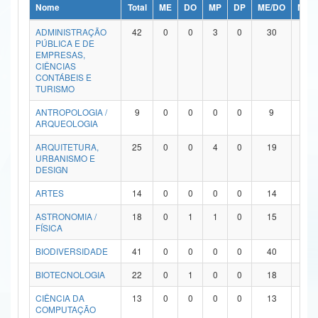
Nome
Total
ME
DO
MP
DP
ME/DO
MP/
Ministério da Ciência, Tecnologia, Inovações e Comunicações
ADMINISTRAÇÃO
42
0
0
3
0
30
9
PÚBLICA E DE
Ministério do Meio Ambiente
EMPRESAS,
CIÊNCIAS
Ministério do Turismo
CONTÁBEIS E
TURISMO
Ministério do Desenvolvimento Regional
ANTROPOLOGIA /
9
0
0
0
0
9
0
ARQUEOLOGIA
Controladoria-Geral da União
ARQUITETURA,
25
0
0
4
0
19
2
URBANISMO E
Ministério da Mulher, da Família e dos Direitos Humanos
DESIGN
Secretaria-Geral
ARTES
14
0
0
0
0
14
0
ASTRONOMIA /
18
0
1
1
0
15
1
Secretaria de Governo
FÍSICA
Gabinete de Segurança Institucional
BIODIVERSIDADE
41
0
0
0
0
40
1
Advocacia-Geral da União
BIOTECNOLOGIA
22
0
1
0
0
18
3
CIÊNCIA DA
13
0
0
0
0
13
0
Banco Central do Brasil
COMPUTAÇÃO