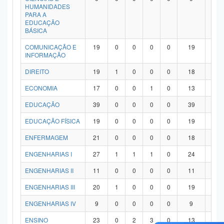
HUMANIDADES
PARA A
EDUCAÇÃO
BÁSICA
COMUNICAÇÃO E
19
0
0
0
0
19
0
INFORMAÇÃO
DIREITO
19
1
0
0
0
18
0
ECONOMIA
17
0
0
1
0
13
3
EDUCAÇÃO
39
0
0
0
0
39
0
EDUCAÇÃO FÍSICA
19
0
0
0
0
19
0
ENFERMAGEM
21
0
0
0
0
18
3
ENGENHARIAS I
27
1
1
1
0
24
0
ENGENHARIAS II
11
0
0
0
0
11
0
ENGENHARIAS III
20
1
0
0
0
19
0
ENGENHARIAS IV
9
0
0
0
0
9
0
ENSINO
23
0
2
3
0
13
5