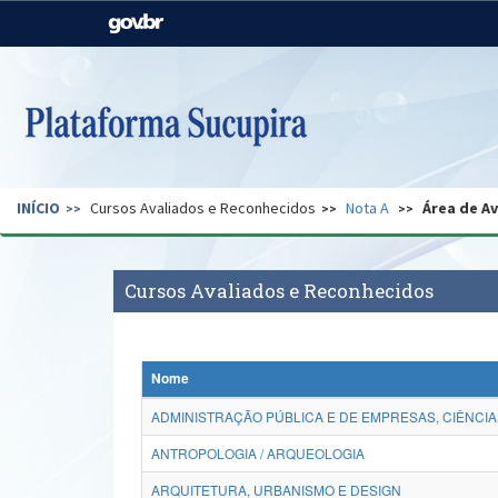
Casa Civil
Ministério da Justiça e
Segurança Pública
Ministério da Agricultura,
Ministério da Educação
Pecuária e Abastecimento
Ministério do Meio Ambiente
Ministério do Turismo
INÍCIO
Cursos Avaliados e Reconhecidos
Nota A
Área de A
Secretaria de Governo
Gabinete de Segurança
Institucional
Cursos Avaliados e Reconhecidos
Nome
ADMINISTRAÇÃO PÚBLICA E DE EMPRESAS, CIÊNCIA
ANTROPOLOGIA / ARQUEOLOGIA
ARQUITETURA, URBANISMO E DESIGN