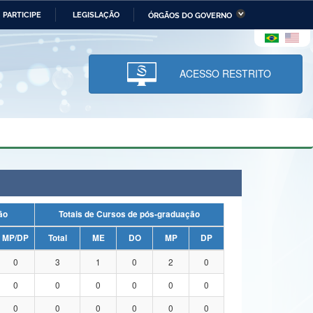
PARTICIPE
LEGISLAÇÃO
ÓRGÃOS DO GOVERNO
stério da Economia
Ministério da Infraestrutura
stério de Minas e Energia
Ministério da Ciência,
Tecnologia, Inovações e
ACESSO RESTRITO
Comunicações
tério da Mulher, da Família
Secretaria-Geral
s Direitos Humanos
lto
uação
Totais de Cursos de pós-graduação
MP/DP
Total
ME
DO
MP
DP
0
3
1
0
2
0
0
0
0
0
0
0
0
0
0
0
0
0