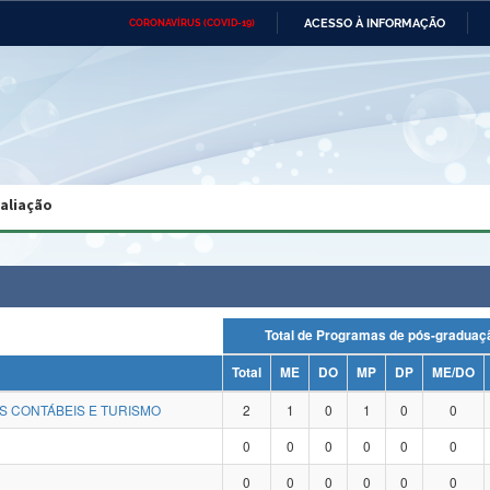
ACESSO À INFORMAÇÃO
CORONAVÍRUS (COVID-19)
Ministério da Defesa
Ministério das Relações
Mini
Exteriores
IR
PARA
O
CONTEÚDO
Ministério da Cidadania
Ministério da Saúde
Mini
Ministério do Desenvolvimento
Controladoria-Geral da União
Minis
Regional
e do
valiação
Advocacia-Geral da União
Banco Central do Brasil
Plana
Total de Programas de pós-grad
Total
ME
DO
MP
DP
ME/DO
S CONTÁBEIS E TURISMO
2
1
0
1
0
0
0
0
0
0
0
0
0
0
0
0
0
0