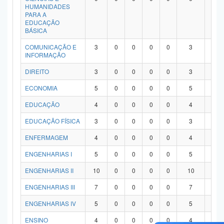
HUMANIDADES
PARA A
EDUCAÇÃO
BÁSICA
COMUNICAÇÃO E
3
0
0
0
0
3
0
INFORMAÇÃO
DIREITO
3
0
0
0
0
3
0
ECONOMIA
5
0
0
0
0
5
0
EDUCAÇÃO
4
0
0
0
0
4
0
EDUCAÇÃO FÍSICA
3
0
0
0
0
3
0
ENFERMAGEM
4
0
0
0
0
4
0
ENGENHARIAS I
5
0
0
0
0
5
0
ENGENHARIAS II
10
0
0
0
0
10
0
ENGENHARIAS III
7
0
0
0
0
7
0
ENGENHARIAS IV
5
0
0
0
0
5
0
ENSINO
4
0
0
0
0
4
0