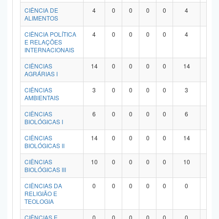
Planalto
CIÊNCIA DE
4
0
0
0
0
4
0
ALIMENTOS
CIÊNCIA POLÍTICA
4
0
0
0
0
4
0
E RELAÇÕES
INTERNACIONAIS
CIÊNCIAS
14
0
0
0
0
14
0
AGRÁRIAS I
CIÊNCIAS
3
0
0
0
0
3
0
AMBIENTAIS
CIÊNCIAS
6
0
0
0
0
6
0
BIOLÓGICAS I
CIÊNCIAS
14
0
0
0
0
14
0
BIOLÓGICAS II
CIÊNCIAS
10
0
0
0
0
10
0
BIOLÓGICAS III
CIÊNCIAS DA
0
0
0
0
0
0
0
RELIGIÃO E
TEOLOGIA
CIÊNCIAS E
0
0
0
0
0
0
0