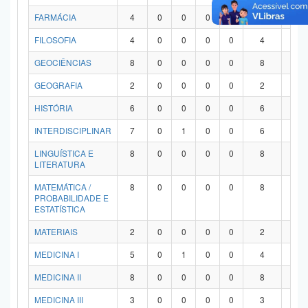
FARMÁCIA
4
0
0
0
0
4
0
FILOSOFIA
4
0
0
0
0
4
0
GEOCIÊNCIAS
8
0
0
0
0
8
0
GEOGRAFIA
2
0
0
0
0
2
0
HISTÓRIA
6
0
0
0
0
6
0
INTERDISCIPLINAR
7
0
1
0
0
6
0
LINGUÍSTICA E
8
0
0
0
0
8
0
LITERATURA
MATEMÁTICA /
8
0
0
0
0
8
0
PROBABILIDADE E
ESTATÍSTICA
MATERIAIS
2
0
0
0
0
2
0
MEDICINA I
5
0
1
0
0
4
0
MEDICINA II
8
0
0
0
0
8
0
MEDICINA III
3
0
0
0
0
3
0