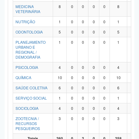
MEDICINA
8
0
0
0
0
8
0
VETERINÁRIA
NUTRIÇÃO
1
0
0
0
0
1
0
ODONTOLOGIA
5
0
0
0
0
5
0
PLANEJAMENTO
1
0
0
0
0
1
0
URBANO E
REGIONAL /
DEMOGRAFIA
PSICOLOGIA
4
0
0
0
0
4
0
QUÍMICA
10
0
0
0
0
10
0
SAÚDE COLETIVA
6
0
0
0
0
6
0
SERVIÇO SOCIAL
1
0
0
0
0
1
0
SOCIOLOGIA
4
0
0
0
0
4
0
ZOOTECNIA /
3
0
0
0
0
3
0
RECURSOS
PESQUEIROS
Totais
260
0
2
0
0
258
0