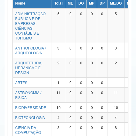
Nome
Total
ME
DO
MP
DP
ME/DO
MP/
Ministério da Ciência, Tecnologia, Inovações e Comunicações
ADMINISTRAÇÃO
5
0
0
0
0
5
0
PÚBLICA E DE
Ministério do Meio Ambiente
EMPRESAS,
CIÊNCIAS
Ministério do Turismo
CONTÁBEIS E
TURISMO
Ministério do Desenvolvimento Regional
ANTROPOLOGIA /
3
0
0
0
0
3
0
ARQUEOLOGIA
Controladoria-Geral da União
ARQUITETURA,
2
0
0
0
0
2
0
URBANISMO E
Ministério da Mulher, da Família e dos Direitos Humanos
DESIGN
Secretaria-Geral
ARTES
1
0
0
0
0
1
0
ASTRONOMIA /
11
0
0
0
0
11
0
Secretaria de Governo
FÍSICA
Gabinete de Segurança Institucional
BIODIVERSIDADE
10
0
0
0
0
10
0
Advocacia-Geral da União
BIOTECNOLOGIA
4
0
0
0
0
4
0
CIÊNCIA DA
8
0
0
0
0
8
0
Banco Central do Brasil
COMPUTAÇÃO