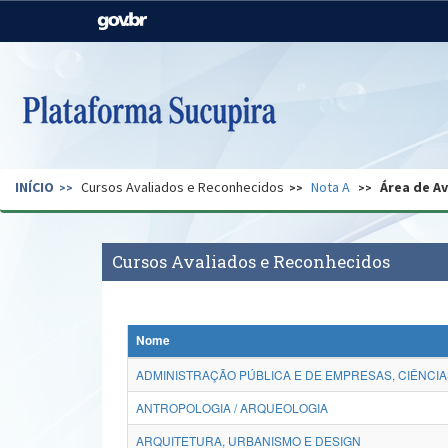
Casa Civil
Ministério da Justiça e
Segurança Pública
Ministério da Agricultura,
Ministério da Educação
Pecuária e Abastecimento
Ministério do Meio Ambiente
Ministério do Turismo
INÍCIO
Cursos Avaliados e Reconhecidos
Nota A
Área de A
Secretaria de Governo
Gabinete de Segurança
Institucional
Cursos Avaliados e Reconhecidos
Nome
ADMINISTRAÇÃO PÚBLICA E DE EMPRESAS, CIÊNCIA
ANTROPOLOGIA / ARQUEOLOGIA
ARQUITETURA, URBANISMO E DESIGN