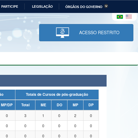
PARTICIPE
LEGISLAÇÃO
ÓRGÃOS DO GOVERNO
stério da Economia
Ministério da Infraestrutura
stério de Minas e Energia
Ministério da Ciência,
Tecnologia, Inovações e
ACESSO RESTRITO
Comunicações
tério da Mulher, da Família
Secretaria-Geral
s Direitos Humanos
lto
uação
Totais de Cursos de pós-graduação
MP/DP
Total
ME
DO
MP
DP
0
3
1
0
2
0
0
0
0
0
0
0
0
0
0
0
0
0