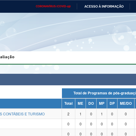
ACESSO À INFORMAÇÃO
CORONAVÍRUS (COVID-19)
Ministério da Defesa
Ministério das Relações
Mini
Exteriores
IR
PARA
O
CONTEÚDO
Ministério da Cidadania
Ministério da Saúde
Mini
Ministério do Desenvolvimento
Controladoria-Geral da União
Minis
Regional
e do
valiação
Advocacia-Geral da União
Banco Central do Brasil
Plana
Total de Programas de pós-grad
Total
ME
DO
MP
DP
ME/DO
S CONTÁBEIS E TURISMO
2
1
0
1
0
0
0
0
0
0
0
0
0
0
0
0
0
0