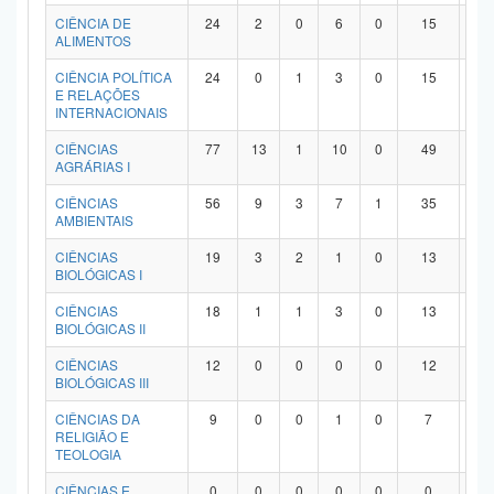
Planalto
CIÊNCIA DE
24
2
0
6
0
15
1
ALIMENTOS
CIÊNCIA POLÍTICA
24
0
1
3
0
15
5
E RELAÇÕES
INTERNACIONAIS
CIÊNCIAS
77
13
1
10
0
49
4
AGRÁRIAS I
CIÊNCIAS
56
9
3
7
1
35
1
AMBIENTAIS
CIÊNCIAS
19
3
2
1
0
13
0
BIOLÓGICAS I
CIÊNCIAS
18
1
1
3
0
13
0
BIOLÓGICAS II
CIÊNCIAS
12
0
0
0
0
12
0
BIOLÓGICAS III
CIÊNCIAS DA
9
0
0
1
0
7
1
RELIGIÃO E
TEOLOGIA
CIÊNCIAS E
0
0
0
0
0
0
0