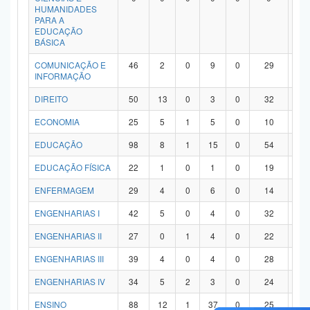
HUMANIDADES
PARA A
EDUCAÇÃO
BÁSICA
COMUNICAÇÃO E
46
2
0
9
0
29
6
INFORMAÇÃO
DIREITO
50
13
0
3
0
32
2
ECONOMIA
25
5
1
5
0
10
4
EDUCAÇÃO
98
8
1
15
0
54
2
EDUCAÇÃO FÍSICA
22
1
0
1
0
19
1
ENFERMAGEM
29
4
0
6
0
14
5
ENGENHARIAS I
42
5
0
4
0
32
1
ENGENHARIAS II
27
0
1
4
0
22
0
ENGENHARIAS III
39
4
0
4
0
28
3
ENGENHARIAS IV
34
5
2
3
0
24
0
ENSINO
88
12
1
37
0
25
1