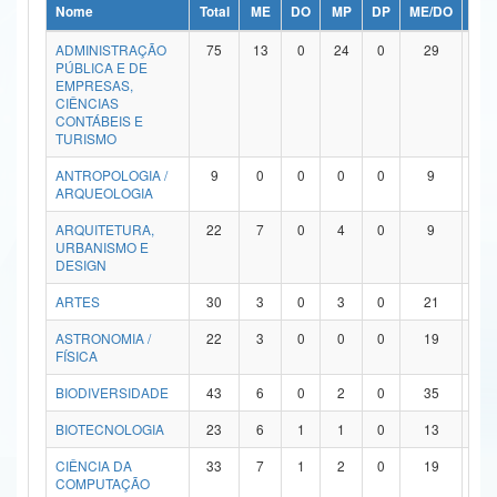
Nome
Total
ME
DO
MP
DP
ME/DO
MP/
Ministério da Ciência, Tecnologia, Inovações e Comunicações
ADMINISTRAÇÃO
75
13
0
24
0
29
9
PÚBLICA E DE
Ministério do Meio Ambiente
EMPRESAS,
CIÊNCIAS
Ministério do Turismo
CONTÁBEIS E
TURISMO
Ministério do Desenvolvimento Regional
ANTROPOLOGIA /
9
0
0
0
0
9
0
ARQUEOLOGIA
Controladoria-Geral da União
ARQUITETURA,
22
7
0
4
0
9
2
URBANISMO E
Ministério da Mulher, da Família e dos Direitos Humanos
DESIGN
Secretaria-Geral
ARTES
30
3
0
3
0
21
3
ASTRONOMIA /
22
3
0
0
0
19
0
Secretaria de Governo
FÍSICA
Gabinete de Segurança Institucional
BIODIVERSIDADE
43
6
0
2
0
35
0
Advocacia-Geral da União
BIOTECNOLOGIA
23
6
1
1
0
13
2
CIÊNCIA DA
33
7
1
2
0
19
4
Banco Central do Brasil
COMPUTAÇÃO