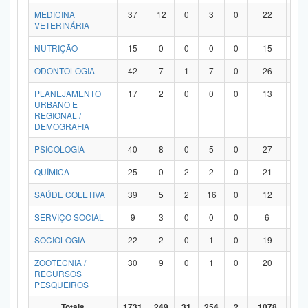
MEDICINA
37
12
0
3
0
22
0
VETERINÁRIA
NUTRIÇÃO
15
0
0
0
0
15
0
ODONTOLOGIA
42
7
1
7
0
26
1
PLANEJAMENTO
17
2
0
0
0
13
2
URBANO E
REGIONAL /
DEMOGRAFIA
PSICOLOGIA
40
8
0
5
0
27
0
QUÍMICA
25
0
2
2
0
21
0
SAÚDE COLETIVA
39
5
2
16
0
12
4
SERVIÇO SOCIAL
9
3
0
0
0
6
0
SOCIOLOGIA
22
2
0
1
0
19
0
ZOOTECNIA /
30
9
0
1
0
20
0
RECURSOS
PESQUEIROS
Totais
1731
249
31
254
2
1078
11