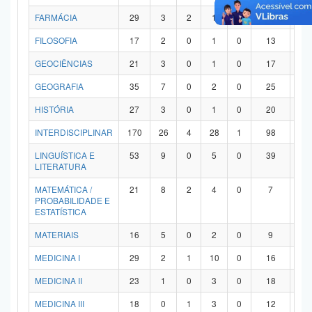
FARMÁCIA
29
3
2
1
0
21
2
FILOSOFIA
17
2
0
1
0
13
1
GEOCIÊNCIAS
21
3
0
1
0
17
0
GEOGRAFIA
35
7
0
2
0
25
1
HISTÓRIA
27
3
0
1
0
20
3
INTERDISCIPLINAR
170
26
4
28
1
98
1
LINGUÍSTICA E
53
9
0
5
0
39
0
LITERATURA
MATEMÁTICA /
21
8
2
4
0
7
0
PROBABILIDADE E
ESTATÍSTICA
MATERIAIS
16
5
0
2
0
9
0
MEDICINA I
29
2
1
10
0
16
0
MEDICINA II
23
1
0
3
0
18
1
MEDICINA III
18
0
1
3
0
12
2