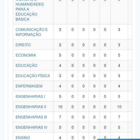
HUMANIDADES
PARA A
EDUCAÇÃO
BÁSICA
COMUNICAÇÃO E
3
0
0
0
0
3
0
INFORMAÇÃO
DIREITO
3
0
0
0
0
3
0
ECONOMIA
5
0
0
0
0
5
0
EDUCAÇÃO
4
0
0
0
0
4
0
EDUCAÇÃO FÍSICA
3
0
0
0
0
3
0
ENFERMAGEM
4
0
0
0
0
4
0
ENGENHARIAS I
5
0
0
0
0
5
0
ENGENHARIAS II
10
0
0
0
0
10
0
ENGENHARIAS III
7
0
0
0
0
7
0
ENGENHARIAS IV
5
0
0
0
0
5
0
ENSINO
4
0
0
0
0
4
0