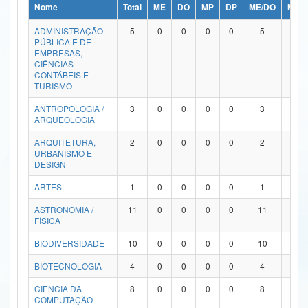
Nome
Total
ME
DO
MP
DP
ME/DO
MP/
Ministério da Ciência, Tecnologia, Inovações e Comunicações
ADMINISTRAÇÃO
5
0
0
0
0
5
0
PÚBLICA E DE
Ministério do Meio Ambiente
EMPRESAS,
CIÊNCIAS
Ministério do Turismo
CONTÁBEIS E
TURISMO
Ministério do Desenvolvimento Regional
ANTROPOLOGIA /
3
0
0
0
0
3
0
ARQUEOLOGIA
Controladoria-Geral da União
ARQUITETURA,
2
0
0
0
0
2
0
URBANISMO E
Ministério da Mulher, da Família e dos Direitos Humanos
DESIGN
Secretaria-Geral
ARTES
1
0
0
0
0
1
0
ASTRONOMIA /
11
0
0
0
0
11
0
Secretaria de Governo
FÍSICA
Gabinete de Segurança Institucional
BIODIVERSIDADE
10
0
0
0
0
10
0
Advocacia-Geral da União
BIOTECNOLOGIA
4
0
0
0
0
4
0
CIÊNCIA DA
8
0
0
0
0
8
0
Banco Central do Brasil
COMPUTAÇÃO