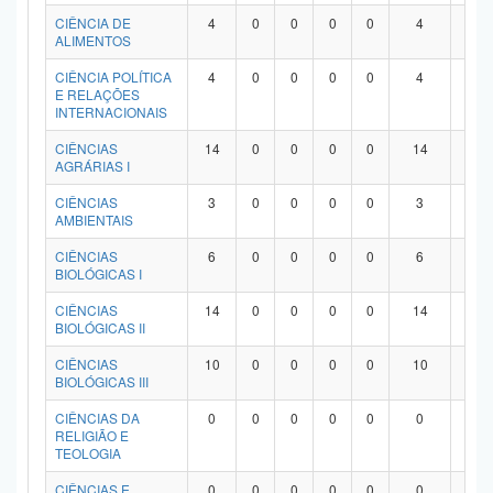
Planalto
CIÊNCIA DE
4
0
0
0
0
4
0
ALIMENTOS
CIÊNCIA POLÍTICA
4
0
0
0
0
4
0
E RELAÇÕES
INTERNACIONAIS
CIÊNCIAS
14
0
0
0
0
14
0
AGRÁRIAS I
CIÊNCIAS
3
0
0
0
0
3
0
AMBIENTAIS
CIÊNCIAS
6
0
0
0
0
6
0
BIOLÓGICAS I
CIÊNCIAS
14
0
0
0
0
14
0
BIOLÓGICAS II
CIÊNCIAS
10
0
0
0
0
10
0
BIOLÓGICAS III
CIÊNCIAS DA
0
0
0
0
0
0
0
RELIGIÃO E
TEOLOGIA
CIÊNCIAS E
0
0
0
0
0
0
0