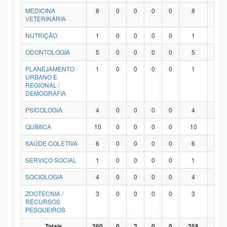
MEDICINA
8
0
0
0
0
8
0
VETERINÁRIA
NUTRIÇÃO
1
0
0
0
0
1
0
ODONTOLOGIA
5
0
0
0
0
5
0
PLANEJAMENTO
1
0
0
0
0
1
0
URBANO E
REGIONAL /
DEMOGRAFIA
PSICOLOGIA
4
0
0
0
0
4
0
QUÍMICA
10
0
0
0
0
10
0
SAÚDE COLETIVA
6
0
0
0
0
6
0
SERVIÇO SOCIAL
1
0
0
0
0
1
0
SOCIOLOGIA
4
0
0
0
0
4
0
ZOOTECNIA /
3
0
0
0
0
3
0
RECURSOS
PESQUEIROS
Totais
260
0
2
0
0
258
0