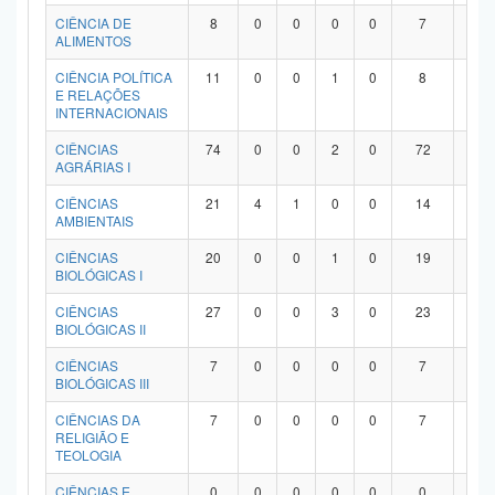
Planalto
CIÊNCIA DE
8
0
0
0
0
7
1
ALIMENTOS
CIÊNCIA POLÍTICA
11
0
0
1
0
8
2
E RELAÇÕES
INTERNACIONAIS
CIÊNCIAS
74
0
0
2
0
72
0
AGRÁRIAS I
CIÊNCIAS
21
4
1
0
0
14
2
AMBIENTAIS
CIÊNCIAS
20
0
0
1
0
19
0
BIOLÓGICAS I
CIÊNCIAS
27
0
0
3
0
23
1
BIOLÓGICAS II
CIÊNCIAS
7
0
0
0
0
7
0
BIOLÓGICAS III
CIÊNCIAS DA
7
0
0
0
0
7
0
RELIGIÃO E
TEOLOGIA
CIÊNCIAS E
0
0
0
0
0
0
0