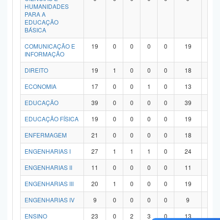
HUMANIDADES
PARA A
EDUCAÇÃO
BÁSICA
COMUNICAÇÃO E
19
0
0
0
0
19
0
INFORMAÇÃO
DIREITO
19
1
0
0
0
18
0
ECONOMIA
17
0
0
1
0
13
3
EDUCAÇÃO
39
0
0
0
0
39
0
EDUCAÇÃO FÍSICA
19
0
0
0
0
19
0
ENFERMAGEM
21
0
0
0
0
18
3
ENGENHARIAS I
27
1
1
1
0
24
0
ENGENHARIAS II
11
0
0
0
0
11
0
ENGENHARIAS III
20
1
0
0
0
19
0
ENGENHARIAS IV
9
0
0
0
0
9
0
ENSINO
23
0
2
3
0
13
5