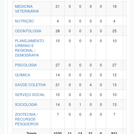
MEDICINA
21
0
0
0
0
19
2
VETERINÁRIA
NUTRIÇÃO
4
0
0
0
0
4
0
ODONTOLOGIA
28
0
0
3
0
25
0
PLANEJAMENTO
10
0
0
0
0
10
0
URBANO E
REGIONAL /
DEMOGRAFIA
PSICOLOGIA
27
0
0
0
0
27
0
QUÍMICA
14
0
0
2
0
12
0
SAÚDE COLETIVA
21
0
0
4
0
13
4
SERVIÇO SOCIAL
10
0
0
0
0
10
0
SOCIOLOGIA
14
0
1
0
0
13
0
ZOOTECNIA /
7
0
0
0
0
7
0
RECURSOS
PESQUEIROS
Totais
1030
11
14
31
0
921
53