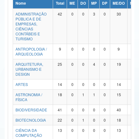
Nome
Total
ME
DO
MP
DP
ME/DO
MP/
Ministério da Ciência, Tecnologia, Inovações e Comunicações
ADMINISTRAÇÃO
42
0
0
3
0
30
9
PÚBLICA E DE
Ministério do Meio Ambiente
EMPRESAS,
CIÊNCIAS
Ministério do Turismo
CONTÁBEIS E
TURISMO
Ministério do Desenvolvimento Regional
ANTROPOLOGIA /
9
0
0
0
0
9
0
ARQUEOLOGIA
Controladoria-Geral da União
ARQUITETURA,
25
0
0
4
0
19
2
URBANISMO E
Ministério da Mulher, da Família e dos Direitos Humanos
DESIGN
Secretaria-Geral
ARTES
14
0
0
0
0
14
0
ASTRONOMIA /
18
0
1
1
0
15
1
Secretaria de Governo
FÍSICA
Gabinete de Segurança Institucional
BIODIVERSIDADE
41
0
0
0
0
40
1
Advocacia-Geral da União
BIOTECNOLOGIA
22
0
1
0
0
18
3
CIÊNCIA DA
13
0
0
0
0
13
0
Banco Central do Brasil
COMPUTAÇÃO