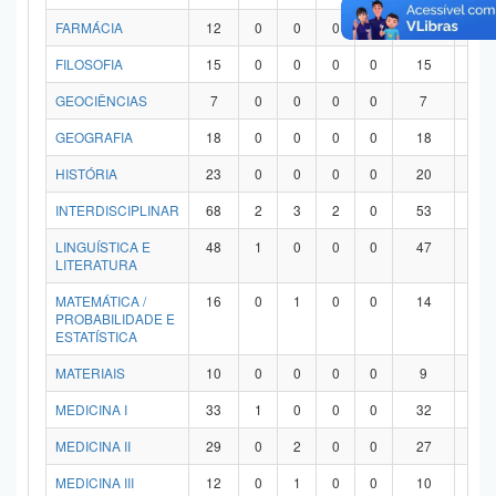
FARMÁCIA
12
0
0
0
0
12
0
FILOSOFIA
15
0
0
0
0
15
0
GEOCIÊNCIAS
7
0
0
0
0
7
0
GEOGRAFIA
18
0
0
0
0
18
0
HISTÓRIA
23
0
0
0
0
20
3
INTERDISCIPLINAR
68
2
3
2
0
53
8
LINGUÍSTICA E
48
1
0
0
0
47
0
LITERATURA
MATEMÁTICA /
16
0
1
0
0
14
1
PROBABILIDADE E
ESTATÍSTICA
MATERIAIS
10
0
0
0
0
9
1
MEDICINA I
33
1
0
0
0
32
0
MEDICINA II
29
0
2
0
0
27
0
MEDICINA III
12
0
1
0
0
10
1