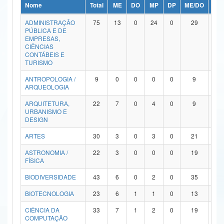
Nome
Total
ME
DO
MP
DP
ME/DO
MP/
Ministério da Ciência, Tecnologia, Inovações e Comunicações
ADMINISTRAÇÃO
75
13
0
24
0
29
9
PÚBLICA E DE
Ministério do Meio Ambiente
EMPRESAS,
CIÊNCIAS
Ministério do Turismo
CONTÁBEIS E
TURISMO
Ministério do Desenvolvimento Regional
ANTROPOLOGIA /
9
0
0
0
0
9
0
ARQUEOLOGIA
Controladoria-Geral da União
ARQUITETURA,
22
7
0
4
0
9
2
URBANISMO E
Ministério da Mulher, da Família e dos Direitos Humanos
DESIGN
Secretaria-Geral
ARTES
30
3
0
3
0
21
3
ASTRONOMIA /
22
3
0
0
0
19
0
Secretaria de Governo
FÍSICA
Gabinete de Segurança Institucional
BIODIVERSIDADE
43
6
0
2
0
35
0
Advocacia-Geral da União
BIOTECNOLOGIA
23
6
1
1
0
13
2
CIÊNCIA DA
33
7
1
2
0
19
4
Banco Central do Brasil
COMPUTAÇÃO