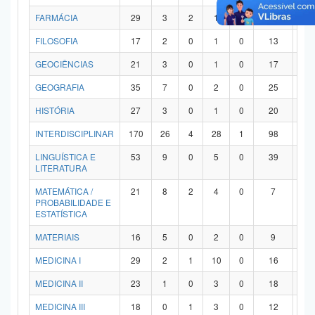
FARMÁCIA
29
3
2
1
0
21
2
FILOSOFIA
17
2
0
1
0
13
1
GEOCIÊNCIAS
21
3
0
1
0
17
0
GEOGRAFIA
35
7
0
2
0
25
1
HISTÓRIA
27
3
0
1
0
20
3
INTERDISCIPLINAR
170
26
4
28
1
98
1
LINGUÍSTICA E
53
9
0
5
0
39
0
LITERATURA
MATEMÁTICA /
21
8
2
4
0
7
0
PROBABILIDADE E
ESTATÍSTICA
MATERIAIS
16
5
0
2
0
9
0
MEDICINA I
29
2
1
10
0
16
0
MEDICINA II
23
1
0
3
0
18
1
MEDICINA III
18
0
1
3
0
12
2