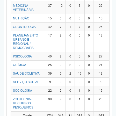
MEDICINA
37
12
0
3
0
22
0
VETERINÁRIA
NUTRIÇÃO
15
0
0
0
0
15
0
ODONTOLOGIA
42
7
1
7
0
26
1
PLANEJAMENTO
17
2
0
0
0
13
2
URBANO E
REGIONAL /
DEMOGRAFIA
PSICOLOGIA
40
8
0
5
0
27
0
QUÍMICA
25
0
2
2
0
21
0
SAÚDE COLETIVA
39
5
2
16
0
12
4
SERVIÇO SOCIAL
9
3
0
0
0
6
0
SOCIOLOGIA
22
2
0
1
0
19
0
ZOOTECNIA /
30
9
0
1
0
20
0
RECURSOS
PESQUEIROS
Totais
1731
249
31
254
2
1078
11