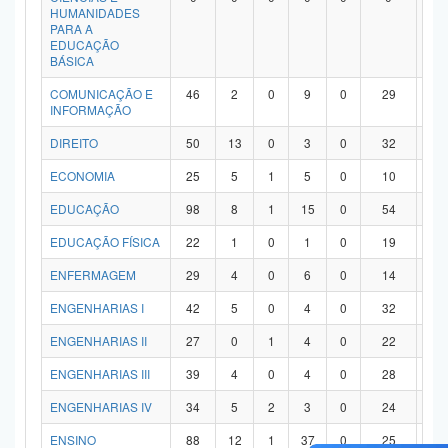
HUMANIDADES
PARA A
EDUCAÇÃO
BÁSICA
COMUNICAÇÃO E
46
2
0
9
0
29
6
INFORMAÇÃO
DIREITO
50
13
0
3
0
32
2
ECONOMIA
25
5
1
5
0
10
4
EDUCAÇÃO
98
8
1
15
0
54
2
EDUCAÇÃO FÍSICA
22
1
0
1
0
19
1
ENFERMAGEM
29
4
0
6
0
14
5
ENGENHARIAS I
42
5
0
4
0
32
1
ENGENHARIAS II
27
0
1
4
0
22
0
ENGENHARIAS III
39
4
0
4
0
28
3
ENGENHARIAS IV
34
5
2
3
0
24
0
ENSINO
88
12
1
37
0
25
1