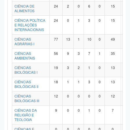
Planalto
CIÊNCIA DE
24
2
0
6
0
15
1
ALIMENTOS
CIÊNCIA POLÍTICA
24
0
1
3
0
15
5
E RELAÇÕES
INTERNACIONAIS
CIÊNCIAS
77
13
1
10
0
49
4
AGRÁRIAS I
CIÊNCIAS
56
9
3
7
1
35
1
AMBIENTAIS
CIÊNCIAS
19
3
2
1
0
13
0
BIOLÓGICAS I
CIÊNCIAS
18
1
1
3
0
13
0
BIOLÓGICAS II
CIÊNCIAS
12
0
0
0
0
12
0
BIOLÓGICAS III
CIÊNCIAS DA
9
0
0
1
0
7
1
RELIGIÃO E
TEOLOGIA
CIÊNCIAS E
0
0
0
0
0
0
0