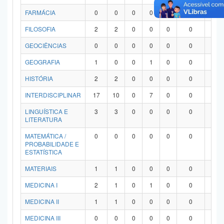
FARMÁCIA
0
0
0
0
0
0
0
FILOSOFIA
2
2
0
0
0
0
0
GEOCIÊNCIAS
0
0
0
0
0
0
0
GEOGRAFIA
1
0
0
1
0
0
0
HISTÓRIA
2
2
0
0
0
0
0
INTERDISCIPLINAR
17
10
0
7
0
0
0
LINGUÍSTICA E
3
3
0
0
0
0
0
LITERATURA
MATEMÁTICA /
0
0
0
0
0
0
0
PROBABILIDADE E
ESTATÍSTICA
MATERIAIS
1
1
0
0
0
0
0
MEDICINA I
2
1
0
1
0
0
0
MEDICINA II
1
1
0
0
0
0
0
MEDICINA III
0
0
0
0
0
0
0