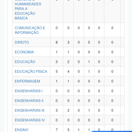
HUMANIDADES
PARA A
EDUCAÇÃO
BÁSICA
COMUNICAÇÃO E
0
0
0
0
0
0
0
INFORMAÇÃO
DIREITO
8
3
0
5
0
0
0
ECONOMIA
1
1
0
0
0
0
0
EDUCAÇÃO
3
2
0
1
0
0
0
EDUCAÇÃO FÍSICA
5
4
0
1
0
0
0
ENFERMAGEM
1
1
0
0
0
0
0
ENGENHARIAS I
0
0
0
0
0
0
0
ENGENHARIAS II
0
0
0
0
0
0
0
ENGENHARIAS III
3
2
0
1
0
0
0
ENGENHARIAS IV
0
0
0
0
0
0
0
ENSINO
7
5
1
1
0
0
0