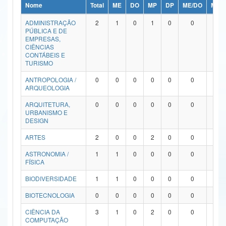
Nome
Total
ME
DO
MP
DP
ME/DO
MP/
Ministério da Ciência, Tecnologia, Inovações e Comunicações
ADMINISTRAÇÃO
2
1
0
1
0
0
0
PÚBLICA E DE
Ministério do Meio Ambiente
EMPRESAS,
CIÊNCIAS
Ministério do Turismo
CONTÁBEIS E
TURISMO
Ministério do Desenvolvimento Regional
ANTROPOLOGIA /
0
0
0
0
0
0
0
ARQUEOLOGIA
Controladoria-Geral da União
ARQUITETURA,
0
0
0
0
0
0
0
URBANISMO E
Ministério da Mulher, da Família e dos Direitos Humanos
DESIGN
Secretaria-Geral
ARTES
2
0
0
2
0
0
0
ASTRONOMIA /
1
1
0
0
0
0
0
Secretaria de Governo
FÍSICA
Gabinete de Segurança Institucional
BIODIVERSIDADE
1
1
0
0
0
0
0
Advocacia-Geral da União
BIOTECNOLOGIA
0
0
0
0
0
0
0
CIÊNCIA DA
3
1
0
2
0
0
0
Banco Central do Brasil
COMPUTAÇÃO