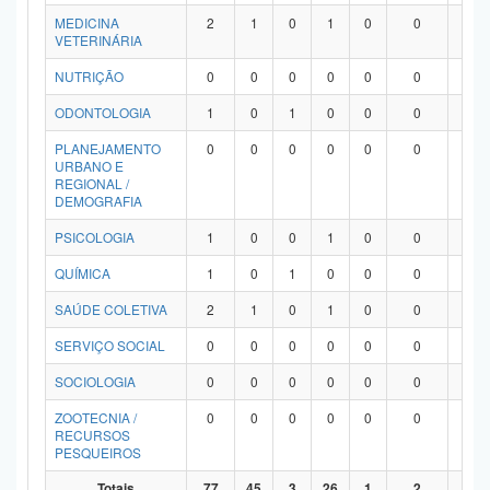
MEDICINA
2
1
0
1
0
0
0
VETERINÁRIA
NUTRIÇÃO
0
0
0
0
0
0
0
ODONTOLOGIA
1
0
1
0
0
0
0
PLANEJAMENTO
0
0
0
0
0
0
0
URBANO E
REGIONAL /
DEMOGRAFIA
PSICOLOGIA
1
0
0
1
0
0
0
QUÍMICA
1
0
1
0
0
0
0
SAÚDE COLETIVA
2
1
0
1
0
0
0
SERVIÇO SOCIAL
0
0
0
0
0
0
0
SOCIOLOGIA
0
0
0
0
0
0
0
ZOOTECNIA /
0
0
0
0
0
0
0
RECURSOS
PESQUEIROS
Totais
77
45
3
26
1
2
0