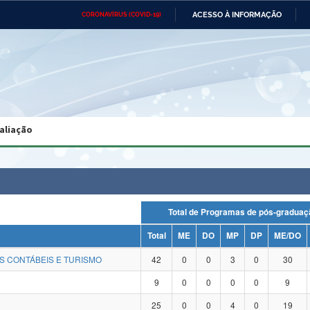
ACESSO À INFORMAÇÃO
CORONAVÍRUS (COVID-19)
Ministério da Defesa
Ministério das Relações
Mini
Exteriores
IR
PARA
O
CONTEÚDO
Ministério da Cidadania
Ministério da Saúde
Mini
Ministério do Desenvolvimento
Controladoria-Geral da União
Minis
Regional
e do
aliação
Advocacia-Geral da União
Banco Central do Brasil
Plana
Total de Programas de pós-grad
Total
ME
DO
MP
DP
ME/DO
S CONTÁBEIS E TURISMO
42
0
0
3
0
30
9
0
0
0
0
9
25
0
0
4
0
19