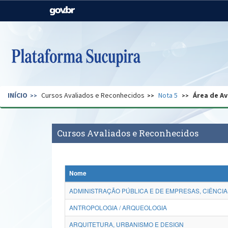
Casa Civil
Ministério da Justiça e
Segurança Pública
Ministério da Agricultura,
Ministério da Educação
Pecuária e Abastecimento
Ministério do Meio Ambiente
Ministério do Turismo
INÍCIO
Cursos Avaliados e Reconhecidos
Nota 5
Área de Av
Secretaria de Governo
Gabinete de Segurança
Institucional
Cursos Avaliados e Reconhecidos
Nome
ADMINISTRAÇÃO PÚBLICA E DE EMPRESAS, CIÊNCIA
ANTROPOLOGIA / ARQUEOLOGIA
ARQUITETURA, URBANISMO E DESIGN