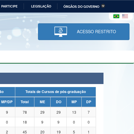
PARTICIPE
LEGISLAÇÃO
ÓRGÃOS DO GOVERNO
stério da Economia
Ministério da Infraestrutura
stério de Minas e Energia
Ministério da Ciência,
Tecnologia, Inovações e
ACESSO RESTRITO
Comunicações
tério da Mulher, da Família
Secretaria-Geral
s Direitos Humanos
lto
uação
Totais de Cursos de pós-graduação
MP/DP
Total
ME
DO
MP
DP
9
78
29
29
13
7
0
18
9
9
0
0
2
45
20
19
5
1