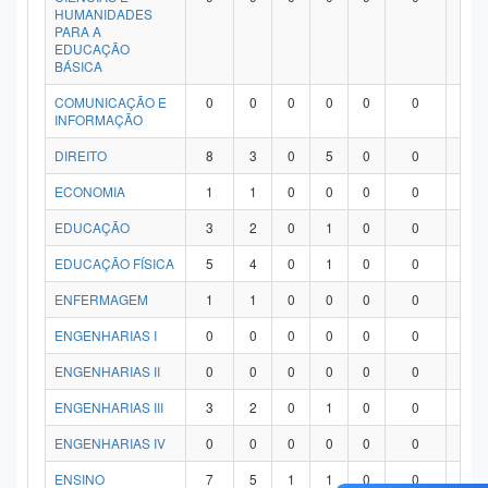
HUMANIDADES
PARA A
EDUCAÇÃO
BÁSICA
COMUNICAÇÃO E
0
0
0
0
0
0
0
INFORMAÇÃO
DIREITO
8
3
0
5
0
0
0
ECONOMIA
1
1
0
0
0
0
0
EDUCAÇÃO
3
2
0
1
0
0
0
EDUCAÇÃO FÍSICA
5
4
0
1
0
0
0
ENFERMAGEM
1
1
0
0
0
0
0
ENGENHARIAS I
0
0
0
0
0
0
0
ENGENHARIAS II
0
0
0
0
0
0
0
ENGENHARIAS III
3
2
0
1
0
0
0
ENGENHARIAS IV
0
0
0
0
0
0
0
ENSINO
7
5
1
1
0
0
0