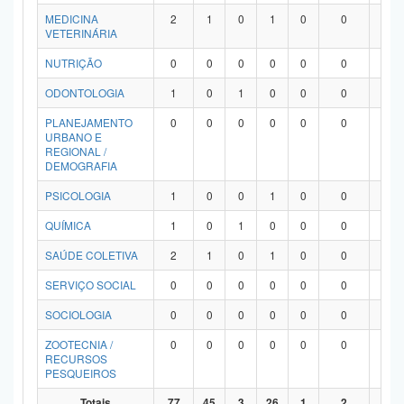
MEDICINA
2
1
0
1
0
0
0
VETERINÁRIA
NUTRIÇÃO
0
0
0
0
0
0
0
ODONTOLOGIA
1
0
1
0
0
0
0
PLANEJAMENTO
0
0
0
0
0
0
0
URBANO E
REGIONAL /
DEMOGRAFIA
PSICOLOGIA
1
0
0
1
0
0
0
QUÍMICA
1
0
1
0
0
0
0
SAÚDE COLETIVA
2
1
0
1
0
0
0
SERVIÇO SOCIAL
0
0
0
0
0
0
0
SOCIOLOGIA
0
0
0
0
0
0
0
ZOOTECNIA /
0
0
0
0
0
0
0
RECURSOS
PESQUEIROS
Totais
77
45
3
26
1
2
0