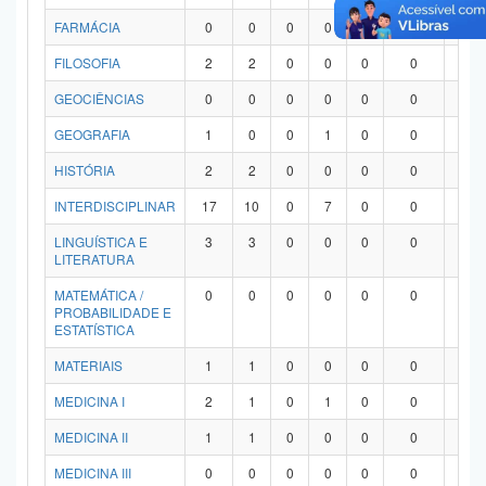
FARMÁCIA
0
0
0
0
0
0
0
FILOSOFIA
2
2
0
0
0
0
0
GEOCIÊNCIAS
0
0
0
0
0
0
0
GEOGRAFIA
1
0
0
1
0
0
0
HISTÓRIA
2
2
0
0
0
0
0
INTERDISCIPLINAR
17
10
0
7
0
0
0
LINGUÍSTICA E
3
3
0
0
0
0
0
LITERATURA
MATEMÁTICA /
0
0
0
0
0
0
0
PROBABILIDADE E
ESTATÍSTICA
MATERIAIS
1
1
0
0
0
0
0
MEDICINA I
2
1
0
1
0
0
0
MEDICINA II
1
1
0
0
0
0
0
MEDICINA III
0
0
0
0
0
0
0