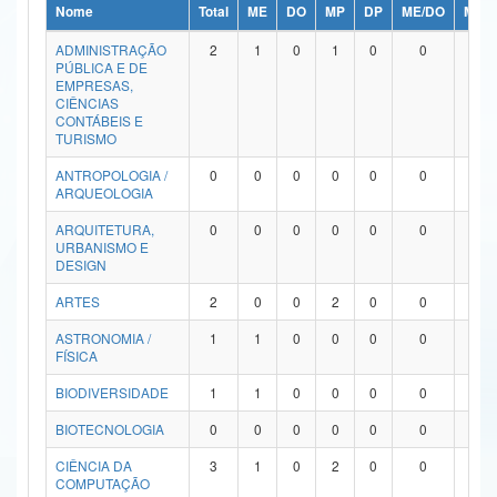
Nome
Total
ME
DO
MP
DP
ME/DO
MP/
Ministério da Ciência, Tecnologia, Inovações e Comunicações
ADMINISTRAÇÃO
2
1
0
1
0
0
0
PÚBLICA E DE
Ministério do Meio Ambiente
EMPRESAS,
CIÊNCIAS
Ministério do Turismo
CONTÁBEIS E
TURISMO
Ministério do Desenvolvimento Regional
ANTROPOLOGIA /
0
0
0
0
0
0
0
ARQUEOLOGIA
Controladoria-Geral da União
ARQUITETURA,
0
0
0
0
0
0
0
URBANISMO E
Ministério da Mulher, da Família e dos Direitos Humanos
DESIGN
Secretaria-Geral
ARTES
2
0
0
2
0
0
0
ASTRONOMIA /
1
1
0
0
0
0
0
Secretaria de Governo
FÍSICA
Gabinete de Segurança Institucional
BIODIVERSIDADE
1
1
0
0
0
0
0
Advocacia-Geral da União
BIOTECNOLOGIA
0
0
0
0
0
0
0
CIÊNCIA DA
3
1
0
2
0
0
0
Banco Central do Brasil
COMPUTAÇÃO