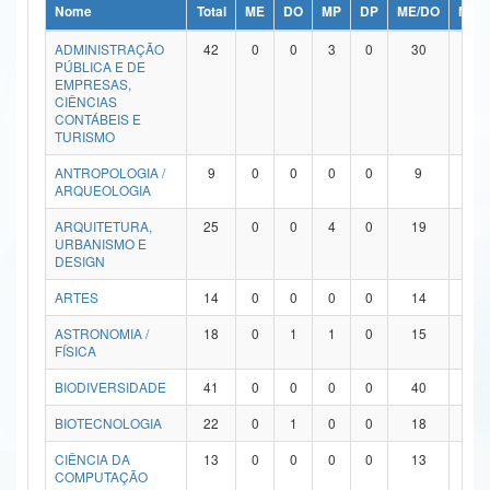
Nome
Total
ME
DO
MP
DP
ME/DO
MP/
Ministério da Ciência, Tecnologia, Inovações e Comunicações
ADMINISTRAÇÃO
42
0
0
3
0
30
9
PÚBLICA E DE
Ministério do Meio Ambiente
EMPRESAS,
CIÊNCIAS
Ministério do Turismo
CONTÁBEIS E
TURISMO
Ministério do Desenvolvimento Regional
ANTROPOLOGIA /
9
0
0
0
0
9
0
ARQUEOLOGIA
Controladoria-Geral da União
ARQUITETURA,
25
0
0
4
0
19
2
URBANISMO E
Ministério da Mulher, da Família e dos Direitos Humanos
DESIGN
Secretaria-Geral
ARTES
14
0
0
0
0
14
0
ASTRONOMIA /
18
0
1
1
0
15
1
Secretaria de Governo
FÍSICA
Gabinete de Segurança Institucional
BIODIVERSIDADE
41
0
0
0
0
40
1
Advocacia-Geral da União
BIOTECNOLOGIA
22
0
1
0
0
18
3
CIÊNCIA DA
13
0
0
0
0
13
0
Banco Central do Brasil
COMPUTAÇÃO