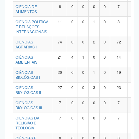
Planalto
CIÊNCIA DE
8
0
0
0
0
7
1
ALIMENTOS
CIÊNCIA POLÍTICA
11
0
0
1
0
8
2
E RELAÇÕES
INTERNACIONAIS
CIÊNCIAS
74
0
0
2
0
72
0
AGRÁRIAS I
CIÊNCIAS
21
4
1
0
0
14
2
AMBIENTAIS
CIÊNCIAS
20
0
0
1
0
19
0
BIOLÓGICAS I
CIÊNCIAS
27
0
0
3
0
23
1
BIOLÓGICAS II
CIÊNCIAS
7
0
0
0
0
7
0
BIOLÓGICAS III
CIÊNCIAS DA
7
0
0
0
0
7
0
RELIGIÃO E
TEOLOGIA
CIÊNCIAS E
0
0
0
0
0
0
0