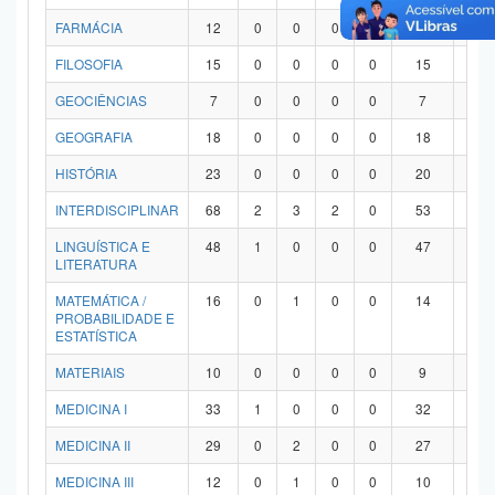
FARMÁCIA
12
0
0
0
0
12
0
FILOSOFIA
15
0
0
0
0
15
0
GEOCIÊNCIAS
7
0
0
0
0
7
0
GEOGRAFIA
18
0
0
0
0
18
0
HISTÓRIA
23
0
0
0
0
20
3
INTERDISCIPLINAR
68
2
3
2
0
53
8
LINGUÍSTICA E
48
1
0
0
0
47
0
LITERATURA
MATEMÁTICA /
16
0
1
0
0
14
1
PROBABILIDADE E
ESTATÍSTICA
MATERIAIS
10
0
0
0
0
9
1
MEDICINA I
33
1
0
0
0
32
0
MEDICINA II
29
0
2
0
0
27
0
MEDICINA III
12
0
1
0
0
10
1