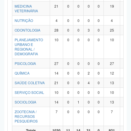
MEDICINA
21
0
0
0
0
19
2
VETERINÁRIA
NUTRIÇÃO
4
0
0
0
0
4
0
ODONTOLOGIA
28
0
0
3
0
25
0
PLANEJAMENTO
10
0
0
0
0
10
0
URBANO E
REGIONAL /
DEMOGRAFIA
PSICOLOGIA
27
0
0
0
0
27
0
QUÍMICA
14
0
0
2
0
12
0
SAÚDE COLETIVA
21
0
0
4
0
13
4
SERVIÇO SOCIAL
10
0
0
0
0
10
0
SOCIOLOGIA
14
0
1
0
0
13
0
ZOOTECNIA /
7
0
0
0
0
7
0
RECURSOS
PESQUEIROS
Totais
1030
11
14
31
0
921
53