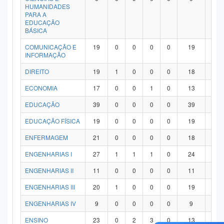
HUMANIDADES
PARA A
EDUCAÇÃO
BÁSICA
COMUNICAÇÃO E
19
0
0
0
0
19
0
INFORMAÇÃO
DIREITO
19
1
0
0
0
18
0
ECONOMIA
17
0
0
1
0
13
3
EDUCAÇÃO
39
0
0
0
0
39
0
EDUCAÇÃO FÍSICA
19
0
0
0
0
19
0
ENFERMAGEM
21
0
0
0
0
18
3
ENGENHARIAS I
27
1
1
1
0
24
0
ENGENHARIAS II
11
0
0
0
0
11
0
ENGENHARIAS III
20
1
0
0
0
19
0
ENGENHARIAS IV
9
0
0
0
0
9
0
ENSINO
23
0
2
3
0
13
5