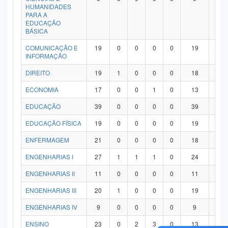
HUMANIDADES
PARA A
EDUCAÇÃO
BÁSICA
COMUNICAÇÃO E
19
0
0
0
0
19
0
INFORMAÇÃO
DIREITO
19
1
0
0
0
18
0
ECONOMIA
17
0
0
1
0
13
3
EDUCAÇÃO
39
0
0
0
0
39
0
EDUCAÇÃO FÍSICA
19
0
0
0
0
19
0
ENFERMAGEM
21
0
0
0
0
18
3
ENGENHARIAS I
27
1
1
1
0
24
0
ENGENHARIAS II
11
0
0
0
0
11
0
ENGENHARIAS III
20
1
0
0
0
19
0
ENGENHARIAS IV
9
0
0
0
0
9
0
ENSINO
23
0
2
3
0
13
5