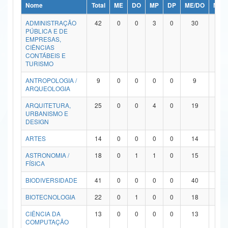
Nome
Total
ME
DO
MP
DP
ME/DO
MP/
Ministério da Ciência, Tecnologia, Inovações e Comunicações
ADMINISTRAÇÃO
42
0
0
3
0
30
9
PÚBLICA E DE
Ministério do Meio Ambiente
EMPRESAS,
CIÊNCIAS
Ministério do Turismo
CONTÁBEIS E
TURISMO
Ministério do Desenvolvimento Regional
ANTROPOLOGIA /
9
0
0
0
0
9
0
ARQUEOLOGIA
Controladoria-Geral da União
ARQUITETURA,
25
0
0
4
0
19
2
URBANISMO E
Ministério da Mulher, da Família e dos Direitos Humanos
DESIGN
Secretaria-Geral
ARTES
14
0
0
0
0
14
0
ASTRONOMIA /
18
0
1
1
0
15
1
Secretaria de Governo
FÍSICA
Gabinete de Segurança Institucional
BIODIVERSIDADE
41
0
0
0
0
40
1
Advocacia-Geral da União
BIOTECNOLOGIA
22
0
1
0
0
18
3
CIÊNCIA DA
13
0
0
0
0
13
0
Banco Central do Brasil
COMPUTAÇÃO