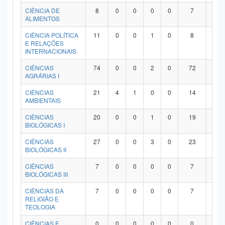
Planalto
CIÊNCIA DE
8
0
0
0
0
7
1
ALIMENTOS
CIÊNCIA POLÍTICA
11
0
0
1
0
8
2
E RELAÇÕES
INTERNACIONAIS
CIÊNCIAS
74
0
0
2
0
72
0
AGRÁRIAS I
CIÊNCIAS
21
4
1
0
0
14
2
AMBIENTAIS
CIÊNCIAS
20
0
0
1
0
19
0
BIOLÓGICAS I
CIÊNCIAS
27
0
0
3
0
23
1
BIOLÓGICAS II
CIÊNCIAS
7
0
0
0
0
7
0
BIOLÓGICAS III
CIÊNCIAS DA
7
0
0
0
0
7
0
RELIGIÃO E
TEOLOGIA
CIÊNCIAS E
0
0
0
0
0
0
0