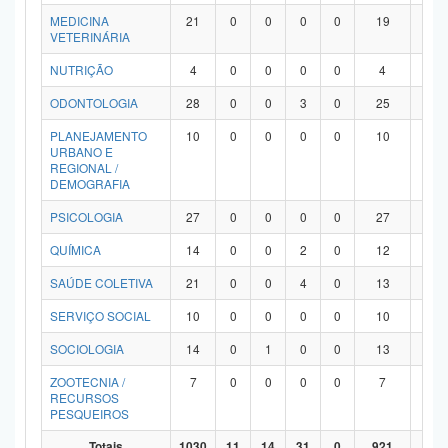
MEDICINA
21
0
0
0
0
19
2
VETERINÁRIA
NUTRIÇÃO
4
0
0
0
0
4
0
ODONTOLOGIA
28
0
0
3
0
25
0
PLANEJAMENTO
10
0
0
0
0
10
0
URBANO E
REGIONAL /
DEMOGRAFIA
PSICOLOGIA
27
0
0
0
0
27
0
QUÍMICA
14
0
0
2
0
12
0
SAÚDE COLETIVA
21
0
0
4
0
13
4
SERVIÇO SOCIAL
10
0
0
0
0
10
0
SOCIOLOGIA
14
0
1
0
0
13
0
ZOOTECNIA /
7
0
0
0
0
7
0
RECURSOS
PESQUEIROS
Totais
1030
11
14
31
0
921
53