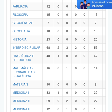
FARMÁCIA
12
0
0
0
0
12
0
FILOSOFIA
15
0
0
0
0
15
0
GEOCIÊNCIAS
7
0
0
0
0
7
0
GEOGRAFIA
18
0
0
0
0
18
0
HISTÓRIA
23
0
0
0
0
20
3
INTERDISCIPLINAR
68
2
3
2
0
53
8
LINGUÍSTICA E
48
1
0
0
0
47
0
LITERATURA
MATEMÁTICA /
16
0
1
0
0
14
1
PROBABILIDADE E
ESTATÍSTICA
MATERIAIS
10
0
0
0
0
9
1
MEDICINA I
33
1
0
0
0
32
0
MEDICINA II
29
0
2
0
0
27
0
MEDICINA III
12
0
1
0
0
10
1