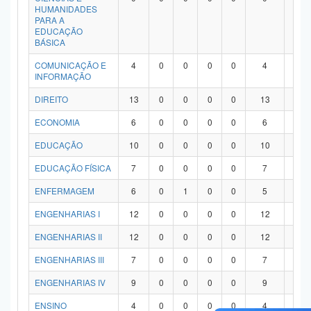
HUMANIDADES
PARA A
EDUCAÇÃO
BÁSICA
COMUNICAÇÃO E
4
0
0
0
0
4
0
INFORMAÇÃO
DIREITO
13
0
0
0
0
13
0
ECONOMIA
6
0
0
0
0
6
0
EDUCAÇÃO
10
0
0
0
0
10
0
EDUCAÇÃO FÍSICA
7
0
0
0
0
7
0
ENFERMAGEM
6
0
1
0
0
5
0
ENGENHARIAS I
12
0
0
0
0
12
0
ENGENHARIAS II
12
0
0
0
0
12
0
ENGENHARIAS III
7
0
0
0
0
7
0
ENGENHARIAS IV
9
0
0
0
0
9
0
ENSINO
4
0
0
0
0
4
0