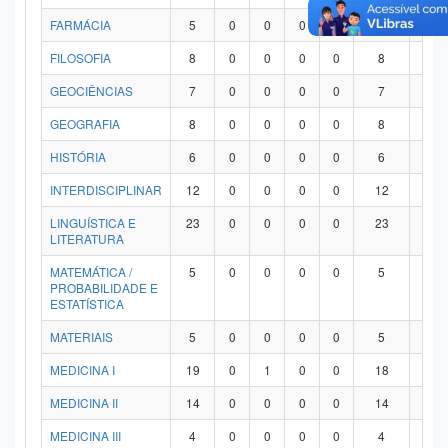
FARMÁCIA
5
0
0
0
0
5
0
FILOSOFIA
8
0
0
0
0
8
0
GEOCIÊNCIAS
7
0
0
0
0
7
0
GEOGRAFIA
8
0
0
0
0
8
0
HISTÓRIA
6
0
0
0
0
6
0
INTERDISCIPLINAR
12
0
0
0
0
12
0
LINGUÍSTICA E
23
0
0
0
0
23
0
LITERATURA
MATEMÁTICA /
5
0
0
0
0
5
0
PROBABILIDADE E
ESTATÍSTICA
MATERIAIS
5
0
0
0
0
5
0
MEDICINA I
19
0
1
0
0
18
0
MEDICINA II
14
0
0
0
0
14
0
MEDICINA III
4
0
0
0
0
4
0