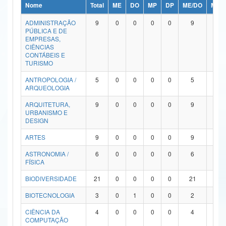
Nome
Total
ME
DO
MP
DP
ME/DO
MP/
Ministério da Ciência, Tecnologia, Inovações e Comunicações
ADMINISTRAÇÃO
9
0
0
0
0
9
0
PÚBLICA E DE
Ministério do Meio Ambiente
EMPRESAS,
CIÊNCIAS
Ministério do Turismo
CONTÁBEIS E
TURISMO
Ministério do Desenvolvimento Regional
ANTROPOLOGIA /
5
0
0
0
0
5
0
ARQUEOLOGIA
Controladoria-Geral da União
ARQUITETURA,
9
0
0
0
0
9
0
URBANISMO E
Ministério da Mulher, da Família e dos Direitos Humanos
DESIGN
Secretaria-Geral
ARTES
9
0
0
0
0
9
0
ASTRONOMIA /
6
0
0
0
0
6
0
Secretaria de Governo
FÍSICA
Gabinete de Segurança Institucional
BIODIVERSIDADE
21
0
0
0
0
21
0
Advocacia-Geral da União
BIOTECNOLOGIA
3
0
1
0
0
2
0
CIÊNCIA DA
4
0
0
0
0
4
0
Banco Central do Brasil
COMPUTAÇÃO