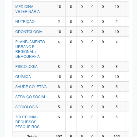
MEDICINA
10
0
0
0
0
10
0
VETERINÁRIA
NUTRIÇÃO
2
0
0
0
0
2
0
ODONTOLOGIA
10
0
0
0
0
10
0
PLANEJAMENTO
4
0
0
0
0
4
0
URBANO E
REGIONAL /
DEMOGRAFIA
PSICOLOGIA
8
0
0
0
0
8
0
QUÍMICA
10
0
0
0
0
10
0
SAÚDE COLETIVA
6
0
0
0
0
6
0
SERVIÇO SOCIAL
6
0
0
0
0
6
0
SOCIOLOGIA
5
0
0
0
0
5
0
ZOOTECNIA /
6
0
0
0
0
6
0
RECURSOS
PESQUEIROS
Totais
407
0
5
0
0
402
0