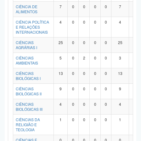
Planalto
CIÊNCIA DE
7
0
0
0
0
7
0
ALIMENTOS
CIÊNCIA POLÍTICA
4
0
0
0
0
4
0
E RELAÇÕES
INTERNACIONAIS
CIÊNCIAS
25
0
0
0
0
25
0
AGRÁRIAS I
CIÊNCIAS
5
0
2
0
0
3
0
AMBIENTAIS
CIÊNCIAS
13
0
0
0
0
13
0
BIOLÓGICAS I
CIÊNCIAS
9
0
0
0
0
9
0
BIOLÓGICAS II
CIÊNCIAS
4
0
0
0
0
4
0
BIOLÓGICAS III
CIÊNCIAS DA
1
0
0
0
0
1
0
RELIGIÃO E
TEOLOGIA
CIÊNCIAS E
0
0
0
0
0
0
0