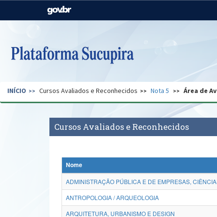
Casa Civil
Ministério da Justiça e
Segurança Pública
Ministério da Agricultura,
Ministério da Educação
Pecuária e Abastecimento
Ministério do Meio Ambiente
Ministério do Turismo
INÍCIO
Cursos Avaliados e Reconhecidos
Nota 5
Área de Av
Secretaria de Governo
Gabinete de Segurança
Institucional
Cursos Avaliados e Reconhecidos
Nome
ADMINISTRAÇÃO PÚBLICA E DE EMPRESAS, CIÊNCIA
ANTROPOLOGIA / ARQUEOLOGIA
ARQUITETURA, URBANISMO E DESIGN