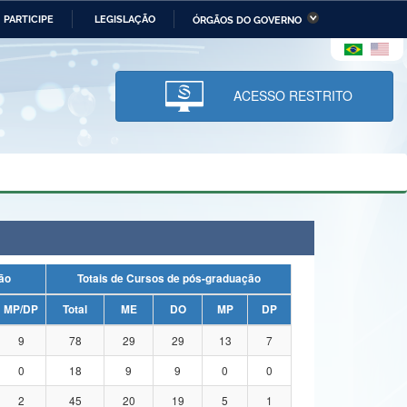
PARTICIPE
LEGISLAÇÃO
ÓRGÃOS DO GOVERNO
stério da Economia
Ministério da Infraestrutura
stério de Minas e Energia
Ministério da Ciência,
Tecnologia, Inovações e
ACESSO RESTRITO
Comunicações
tério da Mulher, da Família
Secretaria-Geral
s Direitos Humanos
lto
uação
Totais de Cursos de pós-graduação
MP/DP
Total
ME
DO
MP
DP
9
78
29
29
13
7
0
18
9
9
0
0
2
45
20
19
5
1