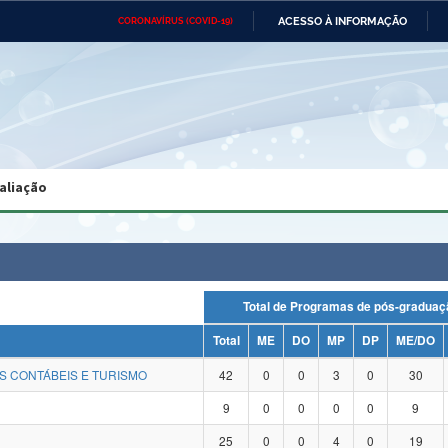
ACESSO À INFORMAÇÃO
CORONAVÍRUS (COVID-19)
Ministério da Defesa
Ministério das Relações
Mini
Exteriores
IR
PARA
O
CONTEÚDO
Ministério da Cidadania
Ministério da Saúde
Mini
Ministério do Desenvolvimento
Controladoria-Geral da União
Minis
Regional
e do
aliação
Advocacia-Geral da União
Banco Central do Brasil
Plana
Total de Programas de pós-grad
Total
ME
DO
MP
DP
ME/DO
S CONTÁBEIS E TURISMO
42
0
0
3
0
30
9
0
0
0
0
9
25
0
0
4
0
19