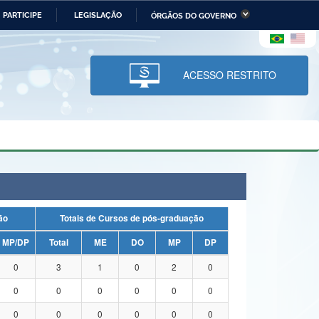
PARTICIPE
LEGISLAÇÃO
ÓRGÃOS DO GOVERNO
stério da Economia
Ministério da Infraestrutura
stério de Minas e Energia
Ministério da Ciência,
Tecnologia, Inovações e
ACESSO RESTRITO
Comunicações
tério da Mulher, da Família
Secretaria-Geral
s Direitos Humanos
lto
uação
Totais de Cursos de pós-graduação
MP/DP
Total
ME
DO
MP
DP
0
3
1
0
2
0
0
0
0
0
0
0
0
0
0
0
0
0