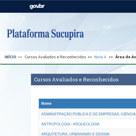
Casa Civil
Ministério da Justiça e
Segurança Pública
Ministério da Agricultura,
Ministério da Educação
Pecuária e Abastecimento
Ministério do Meio Ambiente
Ministério do Turismo
INÍCIO
Cursos Avaliados e Reconhecidos
Nota A
Área de A
Secretaria de Governo
Gabinete de Segurança
Institucional
Cursos Avaliados e Reconhecidos
Nome
ADMINISTRAÇÃO PÚBLICA E DE EMPRESAS, CIÊNCIA
ANTROPOLOGIA / ARQUEOLOGIA
ARQUITETURA, URBANISMO E DESIGN