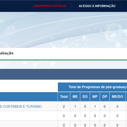
ACESSO À INFORMAÇÃO
CORONAVÍRUS (COVID-19)
Ministério da Defesa
Ministério das Relações
Mini
Exteriores
IR
PARA
O
CONTEÚDO
Ministério da Cidadania
Ministério da Saúde
Mini
Ministério do Desenvolvimento
Controladoria-Geral da União
Minis
Regional
e do
valiação
Advocacia-Geral da União
Banco Central do Brasil
Plana
Total de Programas de pós-grad
Total
ME
DO
MP
DP
ME/DO
S CONTÁBEIS E TURISMO
2
1
0
1
0
0
0
0
0
0
0
0
0
0
0
0
0
0