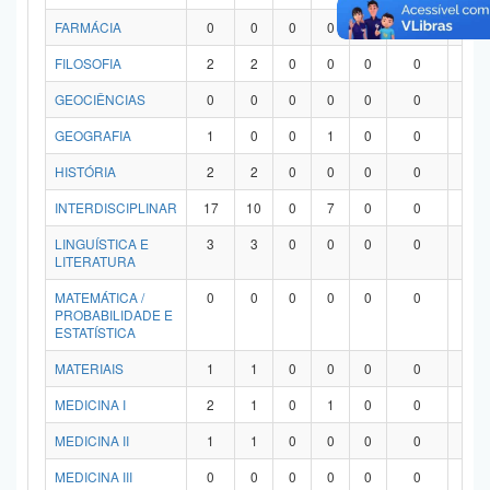
FARMÁCIA
0
0
0
0
0
0
0
FILOSOFIA
2
2
0
0
0
0
0
GEOCIÊNCIAS
0
0
0
0
0
0
0
GEOGRAFIA
1
0
0
1
0
0
0
HISTÓRIA
2
2
0
0
0
0
0
INTERDISCIPLINAR
17
10
0
7
0
0
0
LINGUÍSTICA E
3
3
0
0
0
0
0
LITERATURA
MATEMÁTICA /
0
0
0
0
0
0
0
PROBABILIDADE E
ESTATÍSTICA
MATERIAIS
1
1
0
0
0
0
0
MEDICINA I
2
1
0
1
0
0
0
MEDICINA II
1
1
0
0
0
0
0
MEDICINA III
0
0
0
0
0
0
0