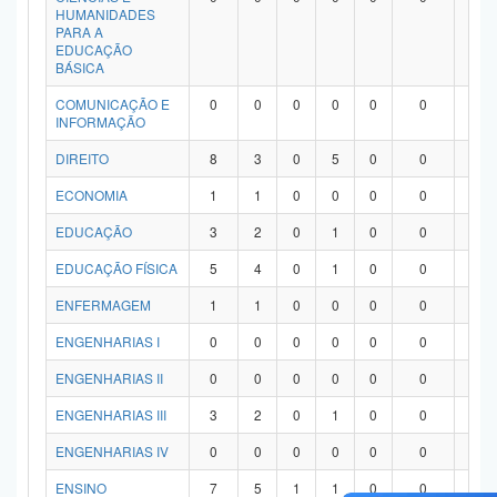
HUMANIDADES
PARA A
EDUCAÇÃO
BÁSICA
COMUNICAÇÃO E
0
0
0
0
0
0
0
INFORMAÇÃO
DIREITO
8
3
0
5
0
0
0
ECONOMIA
1
1
0
0
0
0
0
EDUCAÇÃO
3
2
0
1
0
0
0
EDUCAÇÃO FÍSICA
5
4
0
1
0
0
0
ENFERMAGEM
1
1
0
0
0
0
0
ENGENHARIAS I
0
0
0
0
0
0
0
ENGENHARIAS II
0
0
0
0
0
0
0
ENGENHARIAS III
3
2
0
1
0
0
0
ENGENHARIAS IV
0
0
0
0
0
0
0
ENSINO
7
5
1
1
0
0
0