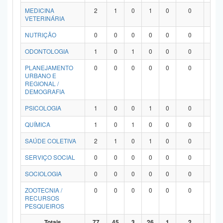
MEDICINA
2
1
0
1
0
0
0
VETERINÁRIA
NUTRIÇÃO
0
0
0
0
0
0
0
ODONTOLOGIA
1
0
1
0
0
0
0
PLANEJAMENTO
0
0
0
0
0
0
0
URBANO E
REGIONAL /
DEMOGRAFIA
PSICOLOGIA
1
0
0
1
0
0
0
QUÍMICA
1
0
1
0
0
0
0
SAÚDE COLETIVA
2
1
0
1
0
0
0
SERVIÇO SOCIAL
0
0
0
0
0
0
0
SOCIOLOGIA
0
0
0
0
0
0
0
ZOOTECNIA /
0
0
0
0
0
0
0
RECURSOS
PESQUEIROS
Totais
77
45
3
26
1
2
0