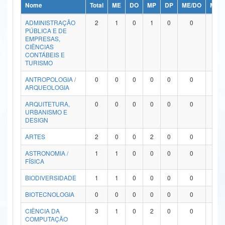
Nome
Total
ME
DO
MP
DP
ME/DO
MP/
Ministério da Ciência, Tecnologia, Inovações e Comunicações
ADMINISTRAÇÃO
2
1
0
1
0
0
0
PÚBLICA E DE
Ministério do Meio Ambiente
EMPRESAS,
CIÊNCIAS
Ministério do Turismo
CONTÁBEIS E
TURISMO
Ministério do Desenvolvimento Regional
ANTROPOLOGIA /
0
0
0
0
0
0
0
ARQUEOLOGIA
Controladoria-Geral da União
ARQUITETURA,
0
0
0
0
0
0
0
URBANISMO E
Ministério da Mulher, da Família e dos Direitos Humanos
DESIGN
Secretaria-Geral
ARTES
2
0
0
2
0
0
0
ASTRONOMIA /
1
1
0
0
0
0
0
Secretaria de Governo
FÍSICA
Gabinete de Segurança Institucional
BIODIVERSIDADE
1
1
0
0
0
0
0
Advocacia-Geral da União
BIOTECNOLOGIA
0
0
0
0
0
0
0
CIÊNCIA DA
3
1
0
2
0
0
0
Banco Central do Brasil
COMPUTAÇÃO