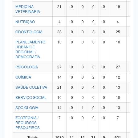
MEDICINA
21
0
0
0
0
19
2
VETERINÁRIA
NUTRIÇÃO
4
0
0
0
0
4
0
ODONTOLOGIA
28
0
0
3
0
25
0
PLANEJAMENTO
10
0
0
0
0
10
0
URBANO E
REGIONAL /
DEMOGRAFIA
PSICOLOGIA
27
0
0
0
0
27
0
QUÍMICA
14
0
0
2
0
12
0
SAÚDE COLETIVA
21
0
0
4
0
13
4
SERVIÇO SOCIAL
10
0
0
0
0
10
0
SOCIOLOGIA
14
0
1
0
0
13
0
ZOOTECNIA /
7
0
0
0
0
7
0
RECURSOS
PESQUEIROS
Totais
1030
11
14
31
0
921
53