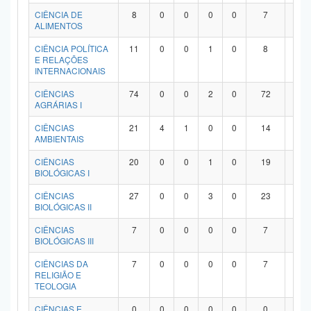
Planalto
CIÊNCIA DE
8
0
0
0
0
7
1
ALIMENTOS
CIÊNCIA POLÍTICA
11
0
0
1
0
8
2
E RELAÇÕES
INTERNACIONAIS
CIÊNCIAS
74
0
0
2
0
72
0
AGRÁRIAS I
CIÊNCIAS
21
4
1
0
0
14
2
AMBIENTAIS
CIÊNCIAS
20
0
0
1
0
19
0
BIOLÓGICAS I
CIÊNCIAS
27
0
0
3
0
23
1
BIOLÓGICAS II
CIÊNCIAS
7
0
0
0
0
7
0
BIOLÓGICAS III
CIÊNCIAS DA
7
0
0
0
0
7
0
RELIGIÃO E
TEOLOGIA
CIÊNCIAS E
0
0
0
0
0
0
0