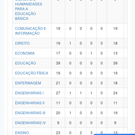
HUMANIDADES
PARA A
EDUCAÇÃO
BÁSICA
COMUNICAÇÃO E
19
0
0
0
0
19
0
INFORMAÇÃO
DIREITO
19
1
0
0
0
18
0
ECONOMIA
17
0
0
1
0
13
3
EDUCAÇÃO
39
0
0
0
0
39
0
EDUCAÇÃO FÍSICA
19
0
0
0
0
19
0
ENFERMAGEM
21
0
0
0
0
18
3
ENGENHARIAS I
27
1
1
1
0
24
0
ENGENHARIAS II
11
0
0
0
0
11
0
ENGENHARIAS III
20
1
0
0
0
19
0
ENGENHARIAS IV
9
0
0
0
0
9
0
ENSINO
23
0
2
3
0
13
5