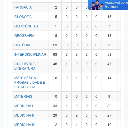
FARMÁCIA
12
0
0
0
0
12
0
FILOSOFIA
15
0
0
0
0
15
0
GEOCIÊNCIAS
7
0
0
0
0
7
0
GEOGRAFIA
18
0
0
0
0
18
0
HISTÓRIA
23
0
0
0
0
20
3
INTERDISCIPLINAR
68
2
3
2
0
53
8
LINGUÍSTICA E
48
1
0
0
0
47
0
LITERATURA
MATEMÁTICA /
16
0
1
0
0
14
1
PROBABILIDADE E
ESTATÍSTICA
MATERIAIS
10
0
0
0
0
9
1
MEDICINA I
33
1
0
0
0
32
0
MEDICINA II
29
0
2
0
0
27
0
MEDICINA III
12
0
1
0
0
10
1