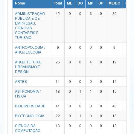
Nome
Total
ME
DO
MP
DP
ME/DO
MP/
Ministério da Ciência, Tecnologia, Inovações e Comunicações
ADMINISTRAÇÃO
42
0
0
3
0
30
9
PÚBLICA E DE
Ministério do Meio Ambiente
EMPRESAS,
CIÊNCIAS
Ministério do Turismo
CONTÁBEIS E
TURISMO
Ministério do Desenvolvimento Regional
ANTROPOLOGIA /
9
0
0
0
0
9
0
ARQUEOLOGIA
Controladoria-Geral da União
ARQUITETURA,
25
0
0
4
0
19
2
URBANISMO E
Ministério da Mulher, da Família e dos Direitos Humanos
DESIGN
Secretaria-Geral
ARTES
14
0
0
0
0
14
0
ASTRONOMIA /
18
0
1
1
0
15
1
Secretaria de Governo
FÍSICA
Gabinete de Segurança Institucional
BIODIVERSIDADE
41
0
0
0
0
40
1
Advocacia-Geral da União
BIOTECNOLOGIA
22
0
1
0
0
18
3
CIÊNCIA DA
13
0
0
0
0
13
0
Banco Central do Brasil
COMPUTAÇÃO