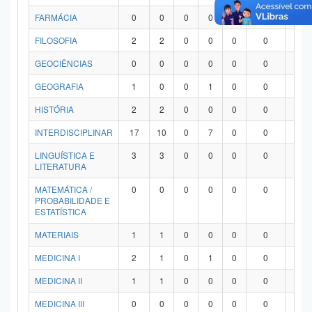
FARMÁCIA
0
0
0
0
0
0
0
FILOSOFIA
2
2
0
0
0
0
0
GEOCIÊNCIAS
0
0
0
0
0
0
0
GEOGRAFIA
1
0
0
1
0
0
0
HISTÓRIA
2
2
0
0
0
0
0
INTERDISCIPLINAR
17
10
0
7
0
0
0
LINGUÍSTICA E
3
3
0
0
0
0
0
LITERATURA
MATEMÁTICA /
0
0
0
0
0
0
0
PROBABILIDADE E
ESTATÍSTICA
MATERIAIS
1
1
0
0
0
0
0
MEDICINA I
2
1
0
1
0
0
0
MEDICINA II
1
1
0
0
0
0
0
MEDICINA III
0
0
0
0
0
0
0