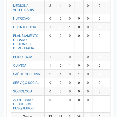
MEDICINA
2
1
0
1
0
0
0
VETERINÁRIA
NUTRIÇÃO
0
0
0
0
0
0
0
ODONTOLOGIA
1
0
1
0
0
0
0
PLANEJAMENTO
0
0
0
0
0
0
0
URBANO E
REGIONAL /
DEMOGRAFIA
PSICOLOGIA
1
0
0
1
0
0
0
QUÍMICA
1
0
1
0
0
0
0
SAÚDE COLETIVA
2
1
0
1
0
0
0
SERVIÇO SOCIAL
0
0
0
0
0
0
0
SOCIOLOGIA
0
0
0
0
0
0
0
ZOOTECNIA /
0
0
0
0
0
0
0
RECURSOS
PESQUEIROS
Totais
77
45
3
26
1
2
0