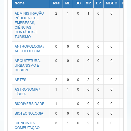
Nome
Total
ME
DO
MP
DP
ME/DO
MP/
Ministério da Ciência, Tecnologia, Inovações e Comunicações
ADMINISTRAÇÃO
2
1
0
1
0
0
0
PÚBLICA E DE
Ministério do Meio Ambiente
EMPRESAS,
CIÊNCIAS
Ministério do Turismo
CONTÁBEIS E
TURISMO
Ministério do Desenvolvimento Regional
ANTROPOLOGIA /
0
0
0
0
0
0
0
ARQUEOLOGIA
Controladoria-Geral da União
ARQUITETURA,
0
0
0
0
0
0
0
URBANISMO E
Ministério da Mulher, da Família e dos Direitos Humanos
DESIGN
Secretaria-Geral
ARTES
2
0
0
2
0
0
0
ASTRONOMIA /
1
1
0
0
0
0
0
Secretaria de Governo
FÍSICA
Gabinete de Segurança Institucional
BIODIVERSIDADE
1
1
0
0
0
0
0
Advocacia-Geral da União
BIOTECNOLOGIA
0
0
0
0
0
0
0
CIÊNCIA DA
3
1
0
2
0
0
0
Banco Central do Brasil
COMPUTAÇÃO