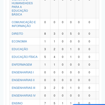
HUMANIDADES
PARA A
EDUCAÇÃO
BÁSICA
COMUNICAÇÃO E
0
0
0
0
0
0
0
INFORMAÇÃO
DIREITO
8
3
0
5
0
0
0
ECONOMIA
1
1
0
0
0
0
0
EDUCAÇÃO
3
2
0
1
0
0
0
EDUCAÇÃO FÍSICA
5
4
0
1
0
0
0
ENFERMAGEM
1
1
0
0
0
0
0
ENGENHARIAS I
0
0
0
0
0
0
0
ENGENHARIAS II
0
0
0
0
0
0
0
ENGENHARIAS III
3
2
0
1
0
0
0
ENGENHARIAS IV
0
0
0
0
0
0
0
ENSINO
7
5
1
1
0
0
0