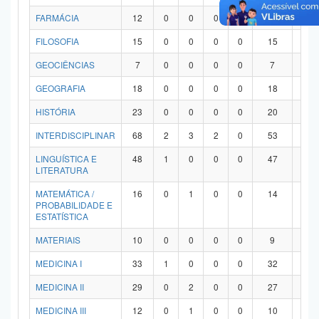
FARMÁCIA
12
0
0
0
0
12
0
FILOSOFIA
15
0
0
0
0
15
0
GEOCIÊNCIAS
7
0
0
0
0
7
0
GEOGRAFIA
18
0
0
0
0
18
0
HISTÓRIA
23
0
0
0
0
20
3
INTERDISCIPLINAR
68
2
3
2
0
53
8
LINGUÍSTICA E
48
1
0
0
0
47
0
LITERATURA
MATEMÁTICA /
16
0
1
0
0
14
1
PROBABILIDADE E
ESTATÍSTICA
MATERIAIS
10
0
0
0
0
9
1
MEDICINA I
33
1
0
0
0
32
0
MEDICINA II
29
0
2
0
0
27
0
MEDICINA III
12
0
1
0
0
10
1