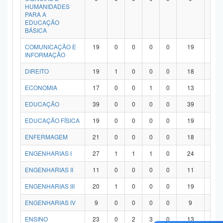
HUMANIDADES
PARA A
EDUCAÇÃO
BÁSICA
COMUNICAÇÃO E
19
0
0
0
0
19
0
INFORMAÇÃO
DIREITO
19
1
0
0
0
18
0
ECONOMIA
17
0
0
1
0
13
3
EDUCAÇÃO
39
0
0
0
0
39
0
EDUCAÇÃO FÍSICA
19
0
0
0
0
19
0
ENFERMAGEM
21
0
0
0
0
18
3
ENGENHARIAS I
27
1
1
1
0
24
0
ENGENHARIAS II
11
0
0
0
0
11
0
ENGENHARIAS III
20
1
0
0
0
19
0
ENGENHARIAS IV
9
0
0
0
0
9
0
ENSINO
23
0
2
3
0
13
5