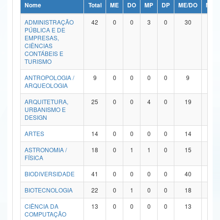
Nome
Total
ME
DO
MP
DP
ME/DO
MP/
Ministério da Ciência, Tecnologia, Inovações e Comunicações
ADMINISTRAÇÃO
42
0
0
3
0
30
9
PÚBLICA E DE
Ministério do Meio Ambiente
EMPRESAS,
CIÊNCIAS
Ministério do Turismo
CONTÁBEIS E
TURISMO
Ministério do Desenvolvimento Regional
ANTROPOLOGIA /
9
0
0
0
0
9
0
ARQUEOLOGIA
Controladoria-Geral da União
ARQUITETURA,
25
0
0
4
0
19
2
URBANISMO E
Ministério da Mulher, da Família e dos Direitos Humanos
DESIGN
Secretaria-Geral
ARTES
14
0
0
0
0
14
0
ASTRONOMIA /
18
0
1
1
0
15
1
Secretaria de Governo
FÍSICA
Gabinete de Segurança Institucional
BIODIVERSIDADE
41
0
0
0
0
40
1
Advocacia-Geral da União
BIOTECNOLOGIA
22
0
1
0
0
18
3
CIÊNCIA DA
13
0
0
0
0
13
0
Banco Central do Brasil
COMPUTAÇÃO