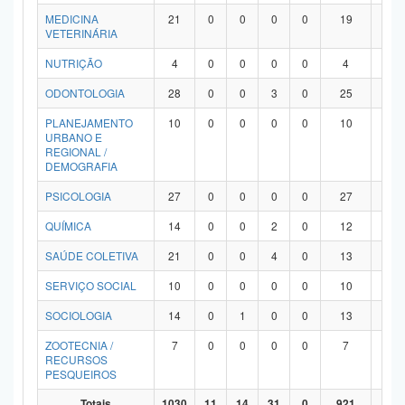
MEDICINA
21
0
0
0
0
19
2
VETERINÁRIA
NUTRIÇÃO
4
0
0
0
0
4
0
ODONTOLOGIA
28
0
0
3
0
25
0
PLANEJAMENTO
10
0
0
0
0
10
0
URBANO E
REGIONAL /
DEMOGRAFIA
PSICOLOGIA
27
0
0
0
0
27
0
QUÍMICA
14
0
0
2
0
12
0
SAÚDE COLETIVA
21
0
0
4
0
13
4
SERVIÇO SOCIAL
10
0
0
0
0
10
0
SOCIOLOGIA
14
0
1
0
0
13
0
ZOOTECNIA /
7
0
0
0
0
7
0
RECURSOS
PESQUEIROS
Totais
1030
11
14
31
0
921
53