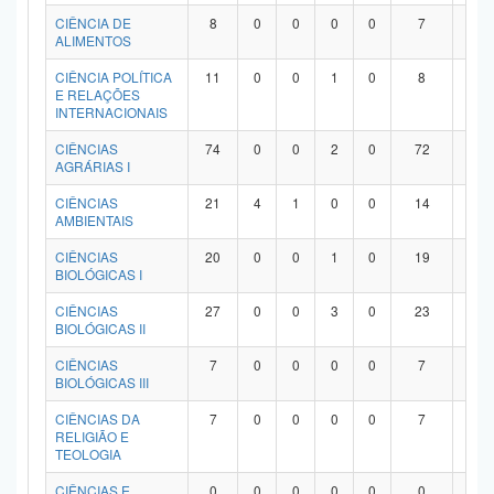
Planalto
CIÊNCIA DE
8
0
0
0
0
7
1
ALIMENTOS
CIÊNCIA POLÍTICA
11
0
0
1
0
8
2
E RELAÇÕES
INTERNACIONAIS
CIÊNCIAS
74
0
0
2
0
72
0
AGRÁRIAS I
CIÊNCIAS
21
4
1
0
0
14
2
AMBIENTAIS
CIÊNCIAS
20
0
0
1
0
19
0
BIOLÓGICAS I
CIÊNCIAS
27
0
0
3
0
23
1
BIOLÓGICAS II
CIÊNCIAS
7
0
0
0
0
7
0
BIOLÓGICAS III
CIÊNCIAS DA
7
0
0
0
0
7
0
RELIGIÃO E
TEOLOGIA
CIÊNCIAS E
0
0
0
0
0
0
0