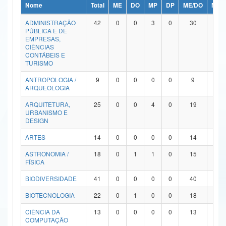
Nome
Total
ME
DO
MP
DP
ME/DO
MP/
Ministério da Ciência, Tecnologia, Inovações e Comunicações
ADMINISTRAÇÃO
42
0
0
3
0
30
9
PÚBLICA E DE
Ministério do Meio Ambiente
EMPRESAS,
CIÊNCIAS
Ministério do Turismo
CONTÁBEIS E
TURISMO
Ministério do Desenvolvimento Regional
ANTROPOLOGIA /
9
0
0
0
0
9
0
ARQUEOLOGIA
Controladoria-Geral da União
ARQUITETURA,
25
0
0
4
0
19
2
URBANISMO E
Ministério da Mulher, da Família e dos Direitos Humanos
DESIGN
Secretaria-Geral
ARTES
14
0
0
0
0
14
0
ASTRONOMIA /
18
0
1
1
0
15
1
Secretaria de Governo
FÍSICA
Gabinete de Segurança Institucional
BIODIVERSIDADE
41
0
0
0
0
40
1
Advocacia-Geral da União
BIOTECNOLOGIA
22
0
1
0
0
18
3
CIÊNCIA DA
13
0
0
0
0
13
0
Banco Central do Brasil
COMPUTAÇÃO