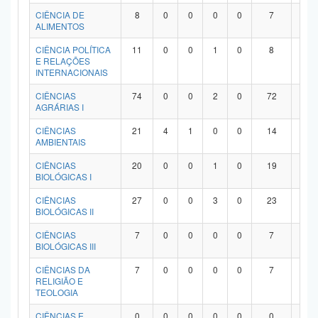
Planalto
CIÊNCIA DE
8
0
0
0
0
7
1
ALIMENTOS
CIÊNCIA POLÍTICA
11
0
0
1
0
8
2
E RELAÇÕES
INTERNACIONAIS
CIÊNCIAS
74
0
0
2
0
72
0
AGRÁRIAS I
CIÊNCIAS
21
4
1
0
0
14
2
AMBIENTAIS
CIÊNCIAS
20
0
0
1
0
19
0
BIOLÓGICAS I
CIÊNCIAS
27
0
0
3
0
23
1
BIOLÓGICAS II
CIÊNCIAS
7
0
0
0
0
7
0
BIOLÓGICAS III
CIÊNCIAS DA
7
0
0
0
0
7
0
RELIGIÃO E
TEOLOGIA
CIÊNCIAS E
0
0
0
0
0
0
0