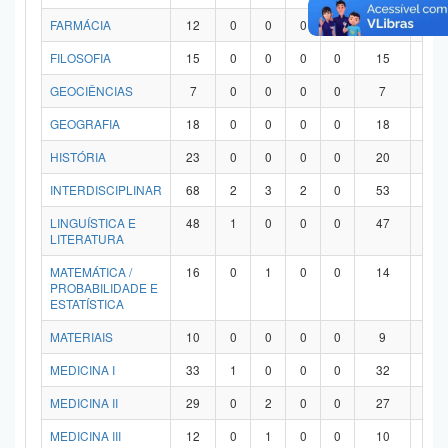
FARMÁCIA
12
0
0
0
0
12
0
FILOSOFIA
15
0
0
0
0
15
0
GEOCIÊNCIAS
7
0
0
0
0
7
0
GEOGRAFIA
18
0
0
0
0
18
0
HISTÓRIA
23
0
0
0
0
20
3
INTERDISCIPLINAR
68
2
3
2
0
53
8
LINGUÍSTICA E
48
1
0
0
0
47
0
LITERATURA
MATEMÁTICA /
16
0
1
0
0
14
1
PROBABILIDADE E
ESTATÍSTICA
MATERIAIS
10
0
0
0
0
9
1
MEDICINA I
33
1
0
0
0
32
0
MEDICINA II
29
0
2
0
0
27
0
MEDICINA III
12
0
1
0
0
10
1