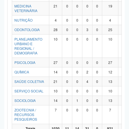
MEDICINA
21
0
0
0
0
19
2
VETERINÁRIA
NUTRIÇÃO
4
0
0
0
0
4
0
ODONTOLOGIA
28
0
0
3
0
25
0
PLANEJAMENTO
10
0
0
0
0
10
0
URBANO E
REGIONAL /
DEMOGRAFIA
PSICOLOGIA
27
0
0
0
0
27
0
QUÍMICA
14
0
0
2
0
12
0
SAÚDE COLETIVA
21
0
0
4
0
13
4
SERVIÇO SOCIAL
10
0
0
0
0
10
0
SOCIOLOGIA
14
0
1
0
0
13
0
ZOOTECNIA /
7
0
0
0
0
7
0
RECURSOS
PESQUEIROS
Totais
1030
11
14
31
0
921
53