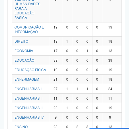
HUMANIDADES
PARA A
EDUCAÇÃO
BÁSICA
COMUNICAÇÃO E
19
0
0
0
0
19
0
INFORMAÇÃO
DIREITO
19
1
0
0
0
18
0
ECONOMIA
17
0
0
1
0
13
3
EDUCAÇÃO
39
0
0
0
0
39
0
EDUCAÇÃO FÍSICA
19
0
0
0
0
19
0
ENFERMAGEM
21
0
0
0
0
18
3
ENGENHARIAS I
27
1
1
1
0
24
0
ENGENHARIAS II
11
0
0
0
0
11
0
ENGENHARIAS III
20
1
0
0
0
19
0
ENGENHARIAS IV
9
0
0
0
0
9
0
ENSINO
23
0
2
3
0
13
5