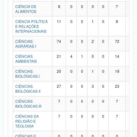
Planalto
CIÊNCIA DE
8
0
0
0
0
7
1
ALIMENTOS
CIÊNCIA POLÍTICA
11
0
0
1
0
8
2
E RELAÇÕES
INTERNACIONAIS
CIÊNCIAS
74
0
0
2
0
72
0
AGRÁRIAS I
CIÊNCIAS
21
4
1
0
0
14
2
AMBIENTAIS
CIÊNCIAS
20
0
0
1
0
19
0
BIOLÓGICAS I
CIÊNCIAS
27
0
0
3
0
23
1
BIOLÓGICAS II
CIÊNCIAS
7
0
0
0
0
7
0
BIOLÓGICAS III
CIÊNCIAS DA
7
0
0
0
0
7
0
RELIGIÃO E
TEOLOGIA
CIÊNCIAS E
0
0
0
0
0
0
0