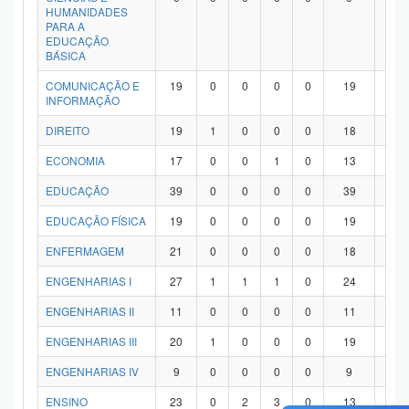
HUMANIDADES
PARA A
EDUCAÇÃO
BÁSICA
COMUNICAÇÃO E
19
0
0
0
0
19
0
INFORMAÇÃO
DIREITO
19
1
0
0
0
18
0
ECONOMIA
17
0
0
1
0
13
3
EDUCAÇÃO
39
0
0
0
0
39
0
EDUCAÇÃO FÍSICA
19
0
0
0
0
19
0
ENFERMAGEM
21
0
0
0
0
18
3
ENGENHARIAS I
27
1
1
1
0
24
0
ENGENHARIAS II
11
0
0
0
0
11
0
ENGENHARIAS III
20
1
0
0
0
19
0
ENGENHARIAS IV
9
0
0
0
0
9
0
ENSINO
23
0
2
3
0
13
5