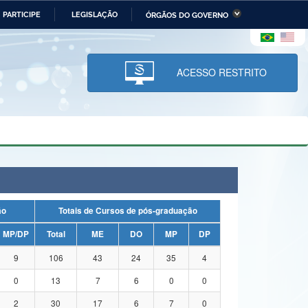
PARTICIPE
LEGISLAÇÃO
ÓRGÃOS DO GOVERNO
stério da Economia
Ministério da Infraestrutura
stério de Minas e Energia
Ministério da Ciência,
Tecnologia, Inovações e
ACESSO RESTRITO
Comunicações
tério da Mulher, da Família
Secretaria-Geral
s Direitos Humanos
lto
ação
Totais de Cursos de pós-graduação
MP/DP
Total
ME
DO
MP
DP
9
106
43
24
35
4
0
13
7
6
0
0
2
30
17
6
7
0