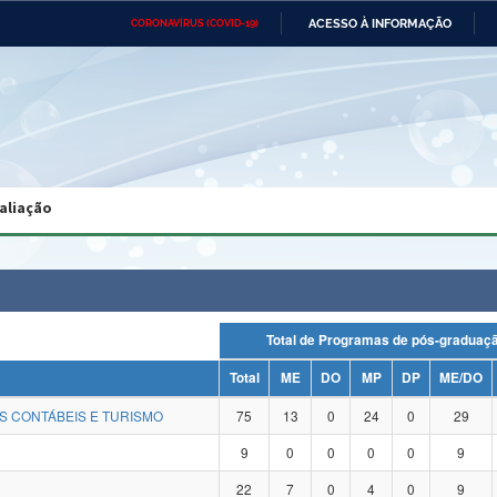
ACESSO À INFORMAÇÃO
CORONAVÍRUS (COVID-19)
Ministério da Defesa
Ministério das Relações
Mini
Exteriores
IR
PARA
O
CONTEÚDO
Ministério da Cidadania
Ministério da Saúde
Mini
Ministério do Desenvolvimento
Controladoria-Geral da União
Minis
Regional
e do
aliação
Advocacia-Geral da União
Banco Central do Brasil
Plana
Total de Programas de pós-gradu
Total
ME
DO
MP
DP
ME/DO
S CONTÁBEIS E TURISMO
75
13
0
24
0
29
9
0
0
0
0
9
22
7
0
4
0
9