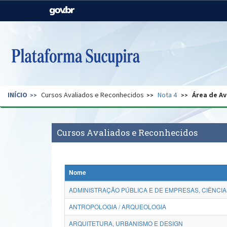
Casa Civil
Ministério da Justiça e
Segurança Pública
Ministério da Agricultura,
Ministério da Educação
Pecuária e Abastecimento
Ministério do Meio Ambiente
Ministério do Turismo
INÍCIO
Cursos Avaliados e Reconhecidos
Nota 4
Área de Av
Secretaria de Governo
Gabinete de Segurança
Institucional
Cursos Avaliados e Reconhecidos
Nome
ADMINISTRAÇÃO PÚBLICA E DE EMPRESAS, CIÊNCIA
ANTROPOLOGIA / ARQUEOLOGIA
ARQUITETURA, URBANISMO E DESIGN