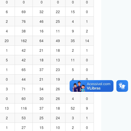
0
0
0
0
0
0
6
69
32
22
15
0
2
76
46
25
4
1
4
38
16
11
9
2
20
162
64
49
35
14
1
42
21
18
2
1
5
42
18
13
11
0
1
65
37
23
5
0
0
44
21
19
4
0
3
71
34
26
8
3
0
60
30
26
4
0
13
116
37
18
52
9
2
53
25
24
3
1
1
27
15
10
2
0