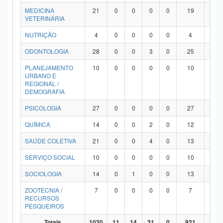
MEDICINA
21
0
0
0
0
19
2
VETERINÁRIA
NUTRIÇÃO
4
0
0
0
0
4
0
ODONTOLOGIA
28
0
0
3
0
25
0
PLANEJAMENTO
10
0
0
0
0
10
0
URBANO E
REGIONAL /
DEMOGRAFIA
PSICOLOGIA
27
0
0
0
0
27
0
QUÍMICA
14
0
0
2
0
12
0
SAÚDE COLETIVA
21
0
0
4
0
13
4
SERVIÇO SOCIAL
10
0
0
0
0
10
0
SOCIOLOGIA
14
0
1
0
0
13
0
ZOOTECNIA /
7
0
0
0
0
7
0
RECURSOS
PESQUEIROS
Totais
1030
11
14
31
0
921
53