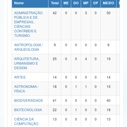
Nome
Total
ME
DO
MP
DP
ME/DO
MP/
Ministério da Ciência, Tecnologia, Inovações e Comunicações
ADMINISTRAÇÃO
42
0
0
3
0
30
9
PÚBLICA E DE
Ministério do Meio Ambiente
EMPRESAS,
CIÊNCIAS
Ministério do Turismo
CONTÁBEIS E
TURISMO
Ministério do Desenvolvimento Regional
ANTROPOLOGIA /
9
0
0
0
0
9
0
ARQUEOLOGIA
Controladoria-Geral da União
ARQUITETURA,
25
0
0
4
0
19
2
URBANISMO E
Ministério da Mulher, da Família e dos Direitos Humanos
DESIGN
Secretaria-Geral
ARTES
14
0
0
0
0
14
0
ASTRONOMIA /
18
0
1
1
0
15
1
Secretaria de Governo
FÍSICA
Gabinete de Segurança Institucional
BIODIVERSIDADE
41
0
0
0
0
40
1
Advocacia-Geral da União
BIOTECNOLOGIA
22
0
1
0
0
18
3
CIÊNCIA DA
13
0
0
0
0
13
0
Banco Central do Brasil
COMPUTAÇÃO