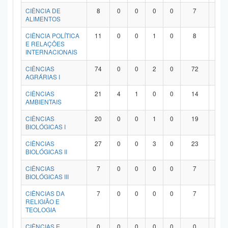
Planalto
CIÊNCIA DE
8
0
0
0
0
7
1
ALIMENTOS
CIÊNCIA POLÍTICA
11
0
0
1
0
8
2
E RELAÇÕES
INTERNACIONAIS
CIÊNCIAS
74
0
0
2
0
72
0
AGRÁRIAS I
CIÊNCIAS
21
4
1
0
0
14
2
AMBIENTAIS
CIÊNCIAS
20
0
0
1
0
19
0
BIOLÓGICAS I
CIÊNCIAS
27
0
0
3
0
23
1
BIOLÓGICAS II
CIÊNCIAS
7
0
0
0
0
7
0
BIOLÓGICAS III
CIÊNCIAS DA
7
0
0
0
0
7
0
RELIGIÃO E
TEOLOGIA
CIÊNCIAS E
0
0
0
0
0
0
0