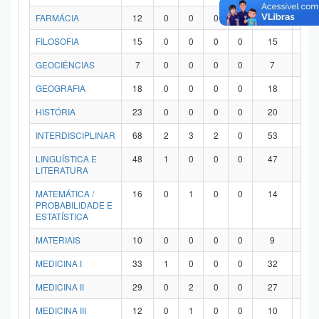
FARMÁCIA
12
0
0
0
0
12
0
FILOSOFIA
15
0
0
0
0
15
0
GEOCIÊNCIAS
7
0
0
0
0
7
0
GEOGRAFIA
18
0
0
0
0
18
0
HISTÓRIA
23
0
0
0
0
20
3
INTERDISCIPLINAR
68
2
3
2
0
53
8
LINGUÍSTICA E
48
1
0
0
0
47
0
LITERATURA
MATEMÁTICA /
16
0
1
0
0
14
1
PROBABILIDADE E
ESTATÍSTICA
MATERIAIS
10
0
0
0
0
9
1
MEDICINA I
33
1
0
0
0
32
0
MEDICINA II
29
0
2
0
0
27
0
MEDICINA III
12
0
1
0
0
10
1