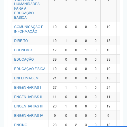
HUMANIDADES
PARA A
EDUCAÇÃO
BÁSICA
COMUNICAÇÃO E
19
0
0
0
0
19
0
INFORMAÇÃO
DIREITO
19
1
0
0
0
18
0
ECONOMIA
17
0
0
1
0
13
3
EDUCAÇÃO
39
0
0
0
0
39
0
EDUCAÇÃO FÍSICA
19
0
0
0
0
19
0
ENFERMAGEM
21
0
0
0
0
18
3
ENGENHARIAS I
27
1
1
1
0
24
0
ENGENHARIAS II
11
0
0
0
0
11
0
ENGENHARIAS III
20
1
0
0
0
19
0
ENGENHARIAS IV
9
0
0
0
0
9
0
ENSINO
23
0
2
3
0
13
5