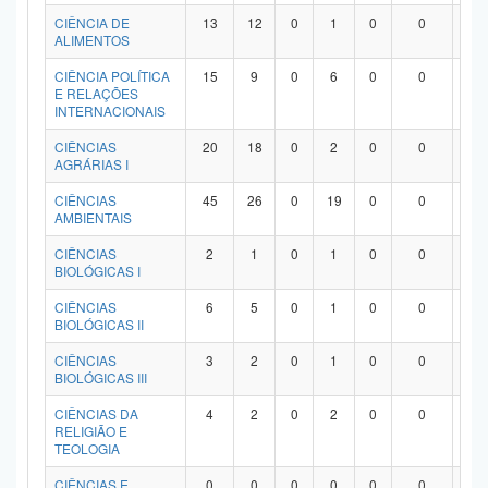
Planalto
CIÊNCIA DE
13
12
0
1
0
0
0
ALIMENTOS
CIÊNCIA POLÍTICA
15
9
0
6
0
0
0
E RELAÇÕES
INTERNACIONAIS
CIÊNCIAS
20
18
0
2
0
0
0
AGRÁRIAS I
CIÊNCIAS
45
26
0
19
0
0
0
AMBIENTAIS
CIÊNCIAS
2
1
0
1
0
0
0
BIOLÓGICAS I
CIÊNCIAS
6
5
0
1
0
0
0
BIOLÓGICAS II
CIÊNCIAS
3
2
0
1
0
0
0
BIOLÓGICAS III
CIÊNCIAS DA
4
2
0
2
0
0
0
RELIGIÃO E
TEOLOGIA
CIÊNCIAS E
0
0
0
0
0
0
0