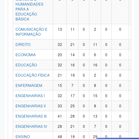
HUMANIDADES
PARA A
EDUCAÇÃO
BÁSICA
COMUNICAÇÃO E
13
11
0
2
0
0
0
INFORMAÇÃO
DIREITO
32
21
0
11
0
0
0
ECONOMIA
20
14
0
6
0
0
0
EDUCAÇÃO
32
16
0
16
0
0
0
EDUCAÇÃO FÍSICA
21
19
0
2
0
0
0
ENFERMAGEM
15
7
0
8
0
0
0
ENGENHARIAS I
32
17
0
15
0
0
0
ENGENHARIAS II
33
25
0
8
0
0
0
ENGENHARIAS III
41
28
0
13
0
0
0
ENGENHARIAS IV
28
21
0
7
0
0
0
ENSINO
48
19
0
29
0
0
0