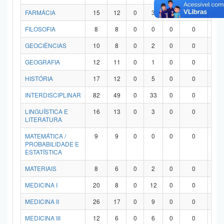
FARMÁCIA
15
12
0
3
0
0
0
FILOSOFIA
8
8
0
0
0
0
0
GEOCIÊNCIAS
10
8
0
2
0
0
0
GEOGRAFIA
12
11
0
1
0
0
0
HISTÓRIA
17
12
0
5
0
0
0
INTERDISCIPLINAR
82
49
0
33
0
0
0
LINGUÍSTICA E
16
13
0
3
0
0
0
LITERATURA
MATEMÁTICA /
9
9
0
0
0
0
0
PROBABILIDADE E
ESTATÍSTICA
MATERIAIS
8
6
0
2
0
0
0
MEDICINA I
20
8
0
12
0
0
0
MEDICINA II
26
17
0
9
0
0
0
MEDICINA III
12
6
0
6
0
0
0