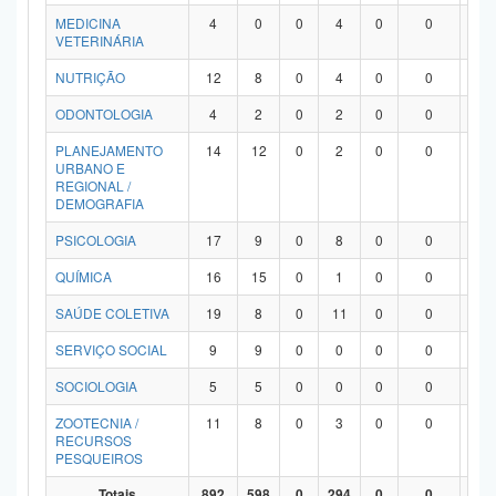
MEDICINA
4
0
0
4
0
0
0
VETERINÁRIA
NUTRIÇÃO
12
8
0
4
0
0
0
ODONTOLOGIA
4
2
0
2
0
0
0
PLANEJAMENTO
14
12
0
2
0
0
0
URBANO E
REGIONAL /
DEMOGRAFIA
PSICOLOGIA
17
9
0
8
0
0
0
QUÍMICA
16
15
0
1
0
0
0
SAÚDE COLETIVA
19
8
0
11
0
0
0
SERVIÇO SOCIAL
9
9
0
0
0
0
0
SOCIOLOGIA
5
5
0
0
0
0
0
ZOOTECNIA /
11
8
0
3
0
0
0
RECURSOS
PESQUEIROS
Totais
892
598
0
294
0
0
0