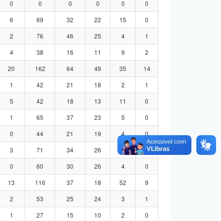
0
0
0
0
0
0
6
69
32
22
15
0
2
76
46
25
4
1
4
38
16
11
9
2
20
162
64
49
35
14
1
42
21
18
2
1
5
42
18
13
11
0
1
65
37
23
5
0
0
44
21
19
4
0
3
71
34
26
8
3
0
60
30
26
4
0
13
116
37
18
52
9
2
53
25
24
3
1
1
27
15
10
2
0