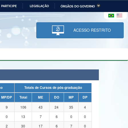
PARTICIPE
LEGISLAÇÃO
ÓRGÃOS DO GOVERNO
stério da Economia
Ministério da Infraestrutura
stério de Minas e Energia
Ministério da Ciência,
Tecnologia, Inovações e
ACESSO RESTRITO
Comunicações
tério da Mulher, da Família
Secretaria-Geral
s Direitos Humanos
lto
ação
Totais de Cursos de pós-graduação
MP/DP
Total
ME
DO
MP
DP
9
106
43
24
35
4
0
13
7
6
0
0
2
30
17
6
7
0