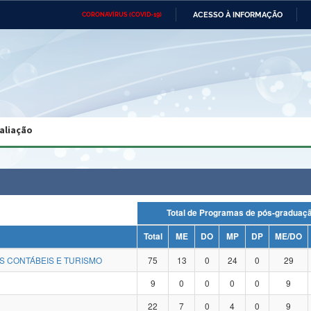
ACESSO À INFORMAÇÃO
CORONAVÍRUS (COVID-19)
Ministério da Defesa
Ministério das Relações
Mini
Exteriores
IR
PARA
O
CONTEÚDO
Ministério da Cidadania
Ministério da Saúde
Mini
Ministério do Desenvolvimento
Controladoria-Geral da União
Minis
Regional
e do
aliação
Advocacia-Geral da União
Banco Central do Brasil
Plana
Total de Programas de pós-gradu
Total
ME
DO
MP
DP
ME/DO
S CONTÁBEIS E TURISMO
75
13
0
24
0
29
9
0
0
0
0
9
22
7
0
4
0
9