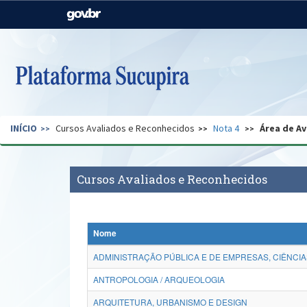
Casa Civil
Ministério da Justiça e
Segurança Pública
Ministério da Agricultura,
Ministério da Educação
Pecuária e Abastecimento
Ministério do Meio Ambiente
Ministério do Turismo
INÍCIO
Cursos Avaliados e Reconhecidos
Nota 4
Área de Av
Secretaria de Governo
Gabinete de Segurança
Institucional
Cursos Avaliados e Reconhecidos
Nome
ADMINISTRAÇÃO PÚBLICA E DE EMPRESAS, CIÊNCIA
ANTROPOLOGIA / ARQUEOLOGIA
ARQUITETURA, URBANISMO E DESIGN