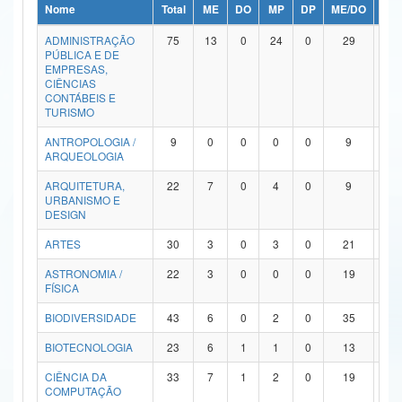
Nome
Total
ME
DO
MP
DP
ME/DO
MP/
Ministério da Ciência, Tecnologia, Inovações e Comunicações
ADMINISTRAÇÃO
75
13
0
24
0
29
9
PÚBLICA E DE
Ministério do Meio Ambiente
EMPRESAS,
CIÊNCIAS
Ministério do Turismo
CONTÁBEIS E
TURISMO
Ministério do Desenvolvimento Regional
ANTROPOLOGIA /
9
0
0
0
0
9
0
ARQUEOLOGIA
Controladoria-Geral da União
ARQUITETURA,
22
7
0
4
0
9
2
URBANISMO E
Ministério da Mulher, da Família e dos Direitos Humanos
DESIGN
Secretaria-Geral
ARTES
30
3
0
3
0
21
3
ASTRONOMIA /
22
3
0
0
0
19
0
Secretaria de Governo
FÍSICA
Gabinete de Segurança Institucional
BIODIVERSIDADE
43
6
0
2
0
35
0
Advocacia-Geral da União
BIOTECNOLOGIA
23
6
1
1
0
13
2
CIÊNCIA DA
33
7
1
2
0
19
4
Banco Central do Brasil
COMPUTAÇÃO