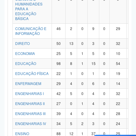
HUMANIDADES
PARA A
EDUCAÇÃO
BÁSICA
COMUNICAÇÃO E
46
2
0
9
0
29
6
INFORMAÇÃO
DIREITO
50
13
0
3
0
32
2
ECONOMIA
25
5
1
5
0
10
4
EDUCAÇÃO
98
8
1
15
0
54
2
EDUCAÇÃO FÍSICA
22
1
0
1
0
19
1
ENFERMAGEM
29
4
0
6
0
14
5
ENGENHARIAS I
42
5
0
4
0
32
1
ENGENHARIAS II
27
0
1
4
0
22
0
ENGENHARIAS III
39
4
0
4
0
28
3
ENGENHARIAS IV
34
5
2
3
0
24
0
ENSINO
88
12
1
37
0
25
1