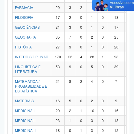
FARMÁCIA
29
3
2
1
0
21
2
FILOSOFIA
17
2
0
1
0
13
1
GEOCIÊNCIAS
21
3
0
1
0
17
0
GEOGRAFIA
35
7
0
2
0
25
1
HISTÓRIA
27
3
0
1
0
20
3
INTERDISCIPLINAR
170
26
4
28
1
98
1
LINGUÍSTICA E
53
9
0
5
0
39
0
LITERATURA
MATEMÁTICA /
21
8
2
4
0
7
0
PROBABILIDADE E
ESTATÍSTICA
MATERIAIS
16
5
0
2
0
9
0
MEDICINA I
29
2
1
10
0
16
0
MEDICINA II
23
1
0
3
0
18
1
MEDICINA III
18
0
1
3
0
12
2