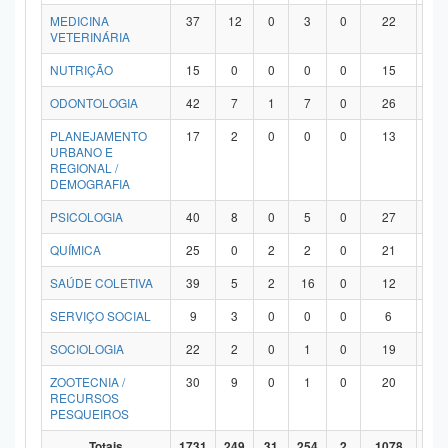
MEDICINA
37
12
0
3
0
22
0
VETERINÁRIA
NUTRIÇÃO
15
0
0
0
0
15
0
ODONTOLOGIA
42
7
1
7
0
26
1
PLANEJAMENTO
17
2
0
0
0
13
2
URBANO E
REGIONAL /
DEMOGRAFIA
PSICOLOGIA
40
8
0
5
0
27
0
QUÍMICA
25
0
2
2
0
21
0
SAÚDE COLETIVA
39
5
2
16
0
12
4
SERVIÇO SOCIAL
9
3
0
0
0
6
0
SOCIOLOGIA
22
2
0
1
0
19
0
ZOOTECNIA /
30
9
0
1
0
20
0
RECURSOS
PESQUEIROS
Totais
1731
249
31
254
2
1078
11