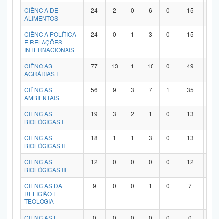
Planalto
CIÊNCIA DE
24
2
0
6
0
15
1
ALIMENTOS
CIÊNCIA POLÍTICA
24
0
1
3
0
15
5
E RELAÇÕES
INTERNACIONAIS
CIÊNCIAS
77
13
1
10
0
49
4
AGRÁRIAS I
CIÊNCIAS
56
9
3
7
1
35
1
AMBIENTAIS
CIÊNCIAS
19
3
2
1
0
13
0
BIOLÓGICAS I
CIÊNCIAS
18
1
1
3
0
13
0
BIOLÓGICAS II
CIÊNCIAS
12
0
0
0
0
12
0
BIOLÓGICAS III
CIÊNCIAS DA
9
0
0
1
0
7
1
RELIGIÃO E
TEOLOGIA
CIÊNCIAS E
0
0
0
0
0
0
0