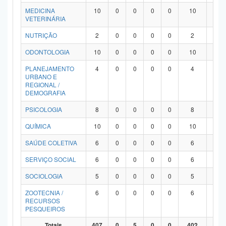
MEDICINA
10
0
0
0
0
10
0
VETERINÁRIA
NUTRIÇÃO
2
0
0
0
0
2
0
ODONTOLOGIA
10
0
0
0
0
10
0
PLANEJAMENTO
4
0
0
0
0
4
0
URBANO E
REGIONAL /
DEMOGRAFIA
PSICOLOGIA
8
0
0
0
0
8
0
QUÍMICA
10
0
0
0
0
10
0
SAÚDE COLETIVA
6
0
0
0
0
6
0
SERVIÇO SOCIAL
6
0
0
0
0
6
0
SOCIOLOGIA
5
0
0
0
0
5
0
ZOOTECNIA /
6
0
0
0
0
6
0
RECURSOS
PESQUEIROS
Totais
407
0
5
0
0
402
0