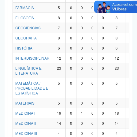
FARMÁCIA
5
0
0
0
0
5
0
FILOSOFIA
8
0
0
0
0
8
0
GEOCIÊNCIAS
7
0
0
0
0
7
0
GEOGRAFIA
8
0
0
0
0
8
0
HISTÓRIA
6
0
0
0
0
6
0
INTERDISCIPLINAR
12
0
0
0
0
12
0
LINGUÍSTICA E
23
0
0
0
0
23
0
LITERATURA
MATEMÁTICA /
5
0
0
0
0
5
0
PROBABILIDADE E
ESTATÍSTICA
MATERIAIS
5
0
0
0
0
5
0
MEDICINA I
19
0
1
0
0
18
0
MEDICINA II
14
0
0
0
0
14
0
MEDICINA III
4
0
0
0
0
4
0