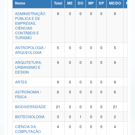
Nome
Total
ME
DO
MP
DP
ME/DO
MP/
Ministério da Ciência, Tecnologia, Inovações e Comunicações
ADMINISTRAÇÃO
9
0
0
0
0
9
0
PÚBLICA E DE
Ministério do Meio Ambiente
EMPRESAS,
CIÊNCIAS
Ministério do Turismo
CONTÁBEIS E
TURISMO
Ministério do Desenvolvimento Regional
ANTROPOLOGIA /
5
0
0
0
0
5
0
ARQUEOLOGIA
Controladoria-Geral da União
ARQUITETURA,
9
0
0
0
0
9
0
URBANISMO E
Ministério da Mulher, da Família e dos Direitos Humanos
DESIGN
Secretaria-Geral
ARTES
9
0
0
0
0
9
0
ASTRONOMIA /
6
0
0
0
0
6
0
Secretaria de Governo
FÍSICA
Gabinete de Segurança Institucional
BIODIVERSIDADE
21
0
0
0
0
21
0
Advocacia-Geral da União
BIOTECNOLOGIA
3
0
1
0
0
2
0
CIÊNCIA DA
4
0
0
0
0
4
0
Banco Central do Brasil
COMPUTAÇÃO