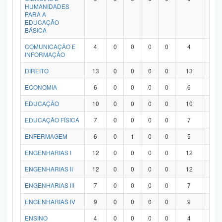
HUMANIDADES
PARA A
EDUCAÇÃO
BÁSICA
COMUNICAÇÃO E
4
0
0
0
0
4
0
INFORMAÇÃO
DIREITO
13
0
0
0
0
13
0
ECONOMIA
6
0
0
0
0
6
0
EDUCAÇÃO
10
0
0
0
0
10
0
EDUCAÇÃO FÍSICA
7
0
0
0
0
7
0
ENFERMAGEM
6
0
1
0
0
5
0
ENGENHARIAS I
12
0
0
0
0
12
0
ENGENHARIAS II
12
0
0
0
0
12
0
ENGENHARIAS III
7
0
0
0
0
7
0
ENGENHARIAS IV
9
0
0
0
0
9
0
ENSINO
4
0
0
0
0
4
0