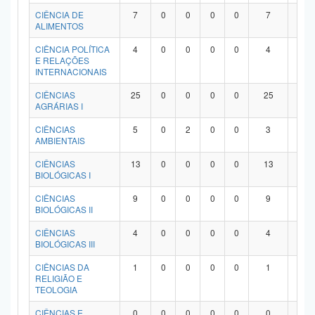
Planalto
CIÊNCIA DE
7
0
0
0
0
7
0
ALIMENTOS
CIÊNCIA POLÍTICA
4
0
0
0
0
4
0
E RELAÇÕES
INTERNACIONAIS
CIÊNCIAS
25
0
0
0
0
25
0
AGRÁRIAS I
CIÊNCIAS
5
0
2
0
0
3
0
AMBIENTAIS
CIÊNCIAS
13
0
0
0
0
13
0
BIOLÓGICAS I
CIÊNCIAS
9
0
0
0
0
9
0
BIOLÓGICAS II
CIÊNCIAS
4
0
0
0
0
4
0
BIOLÓGICAS III
CIÊNCIAS DA
1
0
0
0
0
1
0
RELIGIÃO E
TEOLOGIA
CIÊNCIAS E
0
0
0
0
0
0
0