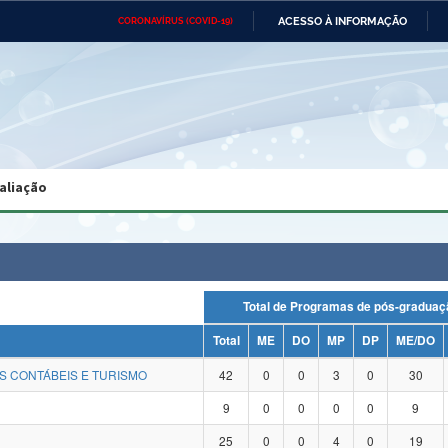
ACESSO À INFORMAÇÃO
CORONAVÍRUS (COVID-19)
Ministério da Defesa
Ministério das Relações
Mini
Exteriores
IR
PARA
O
CONTEÚDO
Ministério da Cidadania
Ministério da Saúde
Mini
Ministério do Desenvolvimento
Controladoria-Geral da União
Minis
Regional
e do
aliação
Advocacia-Geral da União
Banco Central do Brasil
Plana
Total de Programas de pós-grad
Total
ME
DO
MP
DP
ME/DO
S CONTÁBEIS E TURISMO
42
0
0
3
0
30
9
0
0
0
0
9
25
0
0
4
0
19