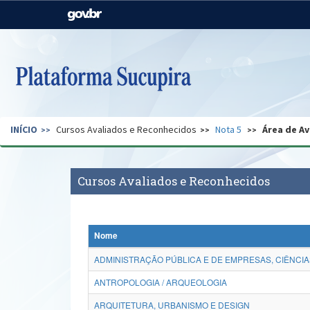
Casa Civil
Ministério da Justiça e
Segurança Pública
Ministério da Agricultura,
Ministério da Educação
Pecuária e Abastecimento
Ministério do Meio Ambiente
Ministério do Turismo
INÍCIO
Cursos Avaliados e Reconhecidos
Nota 5
Área de Av
Secretaria de Governo
Gabinete de Segurança
Institucional
Cursos Avaliados e Reconhecidos
Nome
ADMINISTRAÇÃO PÚBLICA E DE EMPRESAS, CIÊNCIA
ANTROPOLOGIA / ARQUEOLOGIA
ARQUITETURA, URBANISMO E DESIGN