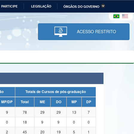
PARTICIPE
LEGISLAÇÃO
ÓRGÃOS DO GOVERNO
stério da Economia
Ministério da Infraestrutura
stério de Minas e Energia
Ministério da Ciência,
Tecnologia, Inovações e
ACESSO RESTRITO
Comunicações
tério da Mulher, da Família
Secretaria-Geral
s Direitos Humanos
lto
uação
Totais de Cursos de pós-graduação
MP/DP
Total
ME
DO
MP
DP
9
78
29
29
13
7
0
18
9
9
0
0
2
45
20
19
5
1