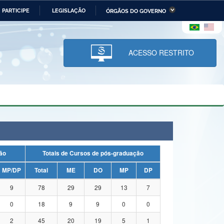
PARTICIPE
LEGISLAÇÃO
ÓRGÃOS DO GOVERNO
stério da Economia
Ministério da Infraestrutura
stério de Minas e Energia
Ministério da Ciência,
Tecnologia, Inovações e
ACESSO RESTRITO
Comunicações
tério da Mulher, da Família
Secretaria-Geral
s Direitos Humanos
lto
uação
Totais de Cursos de pós-graduação
MP/DP
Total
ME
DO
MP
DP
9
78
29
29
13
7
0
18
9
9
0
0
2
45
20
19
5
1