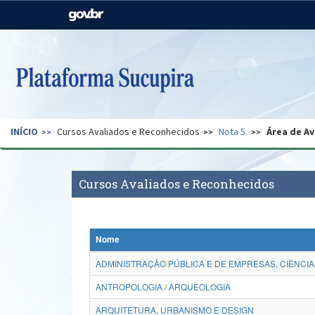
Casa Civil
Ministério da Justiça e
Segurança Pública
Ministério da Agricultura,
Ministério da Educação
Pecuária e Abastecimento
Ministério do Meio Ambiente
Ministério do Turismo
INÍCIO
Cursos Avaliados e Reconhecidos
Nota 5
Área de Av
Secretaria de Governo
Gabinete de Segurança
Institucional
Cursos Avaliados e Reconhecidos
Nome
ADMINISTRAÇÃO PÚBLICA E DE EMPRESAS, CIÊNCIA
ANTROPOLOGIA / ARQUEOLOGIA
ARQUITETURA, URBANISMO E DESIGN