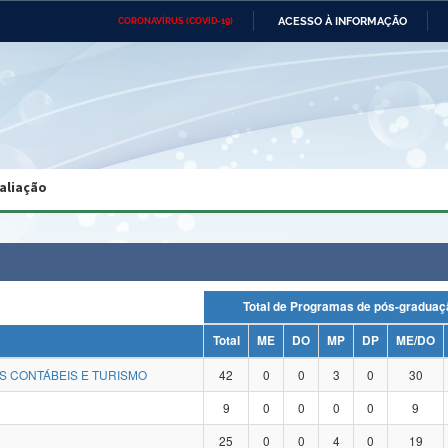
ACESSO À INFORMAÇÃO
CORONAVÍRUS (COVID-19)
Ministério da Defesa
Ministério das Relações
Mini
Exteriores
IR
PARA
O
CONTEÚDO
Ministério da Cidadania
Ministério da Saúde
Mini
Ministério do Desenvolvimento
Controladoria-Geral da União
Minis
Regional
e do
aliação
Advocacia-Geral da União
Banco Central do Brasil
Plana
Total de Programas de pós-grad
Total
ME
DO
MP
DP
ME/DO
S CONTÁBEIS E TURISMO
42
0
0
3
0
30
9
0
0
0
0
9
25
0
0
4
0
19