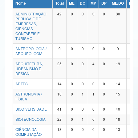
Nome
Total
ME
DO
MP
DP
ME/DO
MP/
Ministério da Ciência, Tecnologia, Inovações e Comunicações
ADMINISTRAÇÃO
42
0
0
3
0
30
9
PÚBLICA E DE
Ministério do Meio Ambiente
EMPRESAS,
CIÊNCIAS
Ministério do Turismo
CONTÁBEIS E
TURISMO
Ministério do Desenvolvimento Regional
ANTROPOLOGIA /
9
0
0
0
0
9
0
ARQUEOLOGIA
Controladoria-Geral da União
ARQUITETURA,
25
0
0
4
0
19
2
URBANISMO E
Ministério da Mulher, da Família e dos Direitos Humanos
DESIGN
Secretaria-Geral
ARTES
14
0
0
0
0
14
0
ASTRONOMIA /
18
0
1
1
0
15
1
Secretaria de Governo
FÍSICA
Gabinete de Segurança Institucional
BIODIVERSIDADE
41
0
0
0
0
40
1
Advocacia-Geral da União
BIOTECNOLOGIA
22
0
1
0
0
18
3
CIÊNCIA DA
13
0
0
0
0
13
0
Banco Central do Brasil
COMPUTAÇÃO