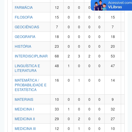
FARMÁCIA
12
0
0
0
0
12
0
FILOSOFIA
15
0
0
0
0
15
0
GEOCIÊNCIAS
7
0
0
0
0
7
0
GEOGRAFIA
18
0
0
0
0
18
0
HISTÓRIA
23
0
0
0
0
20
3
INTERDISCIPLINAR
68
2
3
2
0
53
8
LINGUÍSTICA E
48
1
0
0
0
47
0
LITERATURA
MATEMÁTICA /
16
0
1
0
0
14
1
PROBABILIDADE E
ESTATÍSTICA
MATERIAIS
10
0
0
0
0
9
1
MEDICINA I
33
1
0
0
0
32
0
MEDICINA II
29
0
2
0
0
27
0
MEDICINA III
12
0
1
0
0
10
1