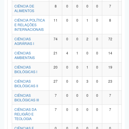
Planalto
CIÊNCIA DE
8
0
0
0
0
7
1
ALIMENTOS
CIÊNCIA POLÍTICA
11
0
0
1
0
8
2
E RELAÇÕES
INTERNACIONAIS
CIÊNCIAS
74
0
0
2
0
72
0
AGRÁRIAS I
CIÊNCIAS
21
4
1
0
0
14
2
AMBIENTAIS
CIÊNCIAS
20
0
0
1
0
19
0
BIOLÓGICAS I
CIÊNCIAS
27
0
0
3
0
23
1
BIOLÓGICAS II
CIÊNCIAS
7
0
0
0
0
7
0
BIOLÓGICAS III
CIÊNCIAS DA
7
0
0
0
0
7
0
RELIGIÃO E
TEOLOGIA
CIÊNCIAS E
0
0
0
0
0
0
0