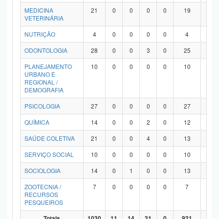
MEDICINA
21
0
0
0
0
19
2
VETERINÁRIA
NUTRIÇÃO
4
0
0
0
0
4
0
ODONTOLOGIA
28
0
0
3
0
25
0
PLANEJAMENTO
10
0
0
0
0
10
0
URBANO E
REGIONAL /
DEMOGRAFIA
PSICOLOGIA
27
0
0
0
0
27
0
QUÍMICA
14
0
0
2
0
12
0
SAÚDE COLETIVA
21
0
0
4
0
13
4
SERVIÇO SOCIAL
10
0
0
0
0
10
0
SOCIOLOGIA
14
0
1
0
0
13
0
ZOOTECNIA /
7
0
0
0
0
7
0
RECURSOS
PESQUEIROS
Totais
1030
11
14
31
0
921
53