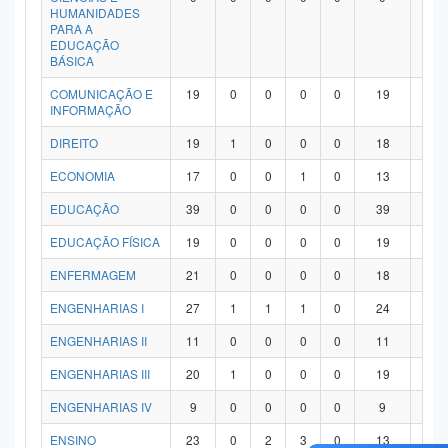
HUMANIDADES
PARA A
EDUCAÇÃO
BÁSICA
COMUNICAÇÃO E
19
0
0
0
0
19
0
INFORMAÇÃO
DIREITO
19
1
0
0
0
18
0
ECONOMIA
17
0
0
1
0
13
3
EDUCAÇÃO
39
0
0
0
0
39
0
EDUCAÇÃO FÍSICA
19
0
0
0
0
19
0
ENFERMAGEM
21
0
0
0
0
18
3
ENGENHARIAS I
27
1
1
1
0
24
0
ENGENHARIAS II
11
0
0
0
0
11
0
ENGENHARIAS III
20
1
0
0
0
19
0
ENGENHARIAS IV
9
0
0
0
0
9
0
ENSINO
23
0
2
3
0
13
5