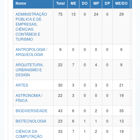
Nome
Total
ME
DO
MP
DP
ME/DO
MP/
Ministério da Ciência, Tecnologia, Inovações e Comunicações
ADMINISTRAÇÃO
75
13
0
24
0
29
9
PÚBLICA E DE
Ministério do Meio Ambiente
EMPRESAS,
CIÊNCIAS
Ministério do Turismo
CONTÁBEIS E
TURISMO
Ministério do Desenvolvimento Regional
ANTROPOLOGIA /
9
0
0
0
0
9
0
ARQUEOLOGIA
Controladoria-Geral da União
ARQUITETURA,
22
7
0
4
0
9
2
URBANISMO E
Ministério da Mulher, da Família e dos Direitos Humanos
DESIGN
Secretaria-Geral
ARTES
30
3
0
3
0
21
3
ASTRONOMIA /
22
3
0
0
0
19
0
Secretaria de Governo
FÍSICA
Gabinete de Segurança Institucional
BIODIVERSIDADE
43
6
0
2
0
35
0
Advocacia-Geral da União
BIOTECNOLOGIA
23
6
1
1
0
13
2
CIÊNCIA DA
33
7
1
2
0
19
4
Banco Central do Brasil
COMPUTAÇÃO