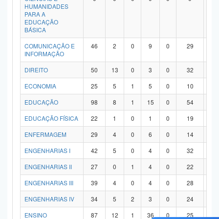
HUMANIDADES
PARA A
EDUCAÇÃO
BÁSICA
COMUNICAÇÃO E
46
2
0
9
0
29
6
INFORMAÇÃO
DIREITO
50
13
0
3
0
32
2
ECONOMIA
25
5
1
5
0
10
4
EDUCAÇÃO
98
8
1
15
0
54
2
EDUCAÇÃO FÍSICA
22
1
0
1
0
19
1
ENFERMAGEM
29
4
0
6
0
14
5
ENGENHARIAS I
42
5
0
4
0
32
1
ENGENHARIAS II
27
0
1
4
0
22
0
ENGENHARIAS III
39
4
0
4
0
28
3
ENGENHARIAS IV
34
5
2
3
0
24
0
ENSINO
87
12
1
36
0
25
1