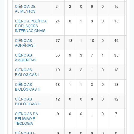
Planalto
CIÊNCIA DE
24
2
0
6
0
15
1
ALIMENTOS
CIÊNCIA POLÍTICA
24
0
1
3
0
15
5
E RELAÇÕES
INTERNACIONAIS
CIÊNCIAS
77
13
1
10
0
49
4
AGRÁRIAS I
CIÊNCIAS
56
9
3
7
1
35
1
AMBIENTAIS
CIÊNCIAS
19
3
2
1
0
13
0
BIOLÓGICAS I
CIÊNCIAS
18
1
1
3
0
13
0
BIOLÓGICAS II
CIÊNCIAS
12
0
0
0
0
12
0
BIOLÓGICAS III
CIÊNCIAS DA
9
0
0
1
0
7
1
RELIGIÃO E
TEOLOGIA
CIÊNCIAS E
0
0
0
0
0
0
0