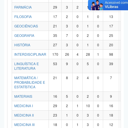
FARMÁCIA
29
3
2
1
0
21
2
FILOSOFIA
17
2
0
1
0
13
1
GEOCIÊNCIAS
21
3
0
1
0
17
0
GEOGRAFIA
35
7
0
2
0
25
1
HISTÓRIA
27
3
0
1
0
20
3
INTERDISCIPLINAR
170
26
4
28
1
98
1
LINGUÍSTICA E
53
9
0
5
0
39
0
LITERATURA
MATEMÁTICA /
21
8
2
4
0
7
0
PROBABILIDADE E
ESTATÍSTICA
MATERIAIS
16
5
0
2
0
9
0
MEDICINA I
29
2
1
10
0
16
0
MEDICINA II
23
1
0
3
0
18
1
MEDICINA III
18
0
1
3
0
12
2