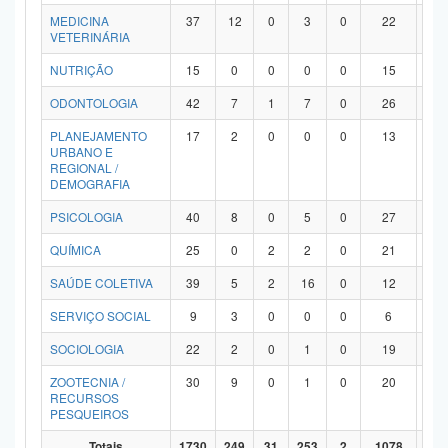
MEDICINA
37
12
0
3
0
22
0
VETERINÁRIA
NUTRIÇÃO
15
0
0
0
0
15
0
ODONTOLOGIA
42
7
1
7
0
26
1
PLANEJAMENTO
17
2
0
0
0
13
2
URBANO E
REGIONAL /
DEMOGRAFIA
PSICOLOGIA
40
8
0
5
0
27
0
QUÍMICA
25
0
2
2
0
21
0
SAÚDE COLETIVA
39
5
2
16
0
12
4
SERVIÇO SOCIAL
9
3
0
0
0
6
0
SOCIOLOGIA
22
2
0
1
0
19
0
ZOOTECNIA /
30
9
0
1
0
20
0
RECURSOS
PESQUEIROS
Totais
1730
249
31
253
2
1078
11