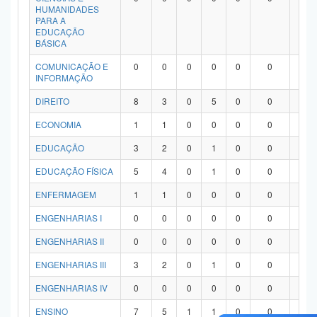
HUMANIDADES
PARA A
EDUCAÇÃO
BÁSICA
COMUNICAÇÃO E
0
0
0
0
0
0
0
INFORMAÇÃO
DIREITO
8
3
0
5
0
0
0
ECONOMIA
1
1
0
0
0
0
0
EDUCAÇÃO
3
2
0
1
0
0
0
EDUCAÇÃO FÍSICA
5
4
0
1
0
0
0
ENFERMAGEM
1
1
0
0
0
0
0
ENGENHARIAS I
0
0
0
0
0
0
0
ENGENHARIAS II
0
0
0
0
0
0
0
ENGENHARIAS III
3
2
0
1
0
0
0
ENGENHARIAS IV
0
0
0
0
0
0
0
ENSINO
7
5
1
1
0
0
0