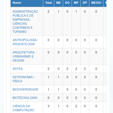
Nome
Total
ME
DO
MP
DP
ME/DO
MP/
Ministério da Ciência, Tecnologia, Inovações e Comunicações
ADMINISTRAÇÃO
2
1
0
1
0
0
0
PÚBLICA E DE
Ministério do Meio Ambiente
EMPRESAS,
CIÊNCIAS
Ministério do Turismo
CONTÁBEIS E
TURISMO
Ministério do Desenvolvimento Regional
ANTROPOLOGIA /
0
0
0
0
0
0
0
ARQUEOLOGIA
Controladoria-Geral da União
ARQUITETURA,
0
0
0
0
0
0
0
URBANISMO E
Ministério da Mulher, da Família e dos Direitos Humanos
DESIGN
Secretaria-Geral
ARTES
2
0
0
2
0
0
0
ASTRONOMIA /
1
1
0
0
0
0
0
Secretaria de Governo
FÍSICA
Gabinete de Segurança Institucional
BIODIVERSIDADE
1
1
0
0
0
0
0
Advocacia-Geral da União
BIOTECNOLOGIA
0
0
0
0
0
0
0
CIÊNCIA DA
3
1
0
2
0
0
0
Banco Central do Brasil
COMPUTAÇÃO