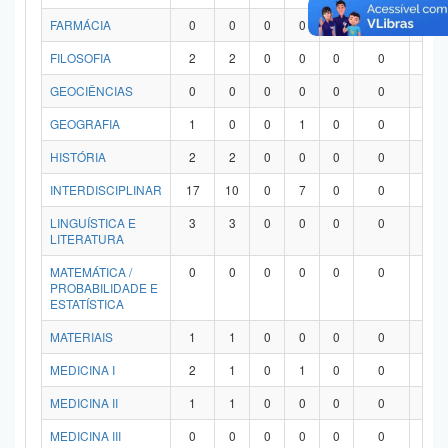
FARMÁCIA
0
0
0
0
0
0
0
FILOSOFIA
2
2
0
0
0
0
0
GEOCIÊNCIAS
0
0
0
0
0
0
0
GEOGRAFIA
1
0
0
1
0
0
0
HISTÓRIA
2
2
0
0
0
0
0
INTERDISCIPLINAR
17
10
0
7
0
0
0
LINGUÍSTICA E
3
3
0
0
0
0
0
LITERATURA
MATEMÁTICA /
0
0
0
0
0
0
0
PROBABILIDADE E
ESTATÍSTICA
MATERIAIS
1
1
0
0
0
0
0
MEDICINA I
2
1
0
1
0
0
0
MEDICINA II
1
1
0
0
0
0
0
MEDICINA III
0
0
0
0
0
0
0