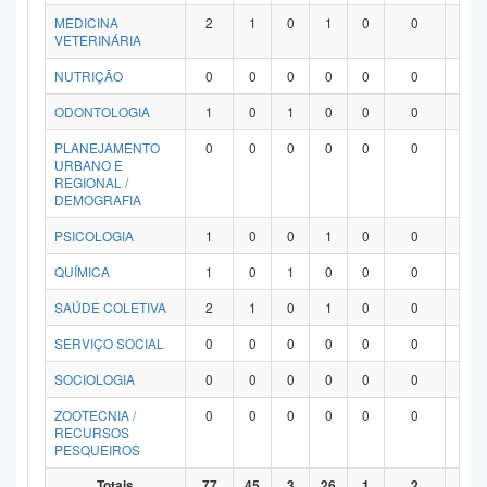
MEDICINA
2
1
0
1
0
0
0
VETERINÁRIA
NUTRIÇÃO
0
0
0
0
0
0
0
ODONTOLOGIA
1
0
1
0
0
0
0
PLANEJAMENTO
0
0
0
0
0
0
0
URBANO E
REGIONAL /
DEMOGRAFIA
PSICOLOGIA
1
0
0
1
0
0
0
QUÍMICA
1
0
1
0
0
0
0
SAÚDE COLETIVA
2
1
0
1
0
0
0
SERVIÇO SOCIAL
0
0
0
0
0
0
0
SOCIOLOGIA
0
0
0
0
0
0
0
ZOOTECNIA /
0
0
0
0
0
0
0
RECURSOS
PESQUEIROS
Totais
77
45
3
26
1
2
0