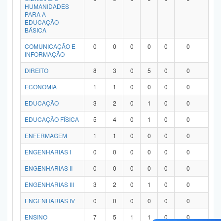
HUMANIDADES
PARA A
EDUCAÇÃO
BÁSICA
COMUNICAÇÃO E
0
0
0
0
0
0
0
INFORMAÇÃO
DIREITO
8
3
0
5
0
0
0
ECONOMIA
1
1
0
0
0
0
0
EDUCAÇÃO
3
2
0
1
0
0
0
EDUCAÇÃO FÍSICA
5
4
0
1
0
0
0
ENFERMAGEM
1
1
0
0
0
0
0
ENGENHARIAS I
0
0
0
0
0
0
0
ENGENHARIAS II
0
0
0
0
0
0
0
ENGENHARIAS III
3
2
0
1
0
0
0
ENGENHARIAS IV
0
0
0
0
0
0
0
ENSINO
7
5
1
1
0
0
0