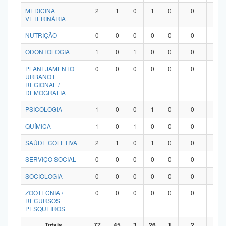
MEDICINA
2
1
0
1
0
0
0
VETERINÁRIA
NUTRIÇÃO
0
0
0
0
0
0
0
ODONTOLOGIA
1
0
1
0
0
0
0
PLANEJAMENTO
0
0
0
0
0
0
0
URBANO E
REGIONAL /
DEMOGRAFIA
PSICOLOGIA
1
0
0
1
0
0
0
QUÍMICA
1
0
1
0
0
0
0
SAÚDE COLETIVA
2
1
0
1
0
0
0
SERVIÇO SOCIAL
0
0
0
0
0
0
0
SOCIOLOGIA
0
0
0
0
0
0
0
ZOOTECNIA /
0
0
0
0
0
0
0
RECURSOS
PESQUEIROS
Totais
77
45
3
26
1
2
0