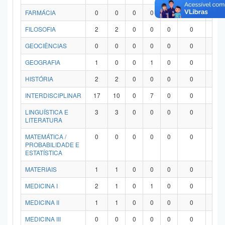
FARMÁCIA
0
0
0
0
0
0
0
FILOSOFIA
2
2
0
0
0
0
0
GEOCIÊNCIAS
0
0
0
0
0
0
0
GEOGRAFIA
1
0
0
1
0
0
0
HISTÓRIA
2
2
0
0
0
0
0
INTERDISCIPLINAR
17
10
0
7
0
0
0
LINGUÍSTICA E
3
3
0
0
0
0
0
LITERATURA
MATEMÁTICA /
0
0
0
0
0
0
0
PROBABILIDADE E
ESTATÍSTICA
MATERIAIS
1
1
0
0
0
0
0
MEDICINA I
2
1
0
1
0
0
0
MEDICINA II
1
1
0
0
0
0
0
MEDICINA III
0
0
0
0
0
0
0