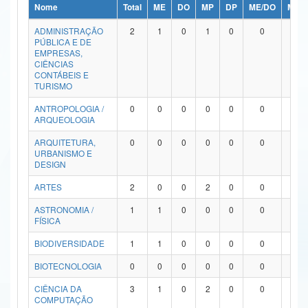
Nome
Total
ME
DO
MP
DP
ME/DO
MP/
Ministério da Ciência, Tecnologia, Inovações e Comunicações
ADMINISTRAÇÃO
2
1
0
1
0
0
0
PÚBLICA E DE
Ministério do Meio Ambiente
EMPRESAS,
CIÊNCIAS
Ministério do Turismo
CONTÁBEIS E
TURISMO
Ministério do Desenvolvimento Regional
ANTROPOLOGIA /
0
0
0
0
0
0
0
ARQUEOLOGIA
Controladoria-Geral da União
ARQUITETURA,
0
0
0
0
0
0
0
URBANISMO E
Ministério da Mulher, da Família e dos Direitos Humanos
DESIGN
Secretaria-Geral
ARTES
2
0
0
2
0
0
0
ASTRONOMIA /
1
1
0
0
0
0
0
Secretaria de Governo
FÍSICA
Gabinete de Segurança Institucional
BIODIVERSIDADE
1
1
0
0
0
0
0
Advocacia-Geral da União
BIOTECNOLOGIA
0
0
0
0
0
0
0
CIÊNCIA DA
3
1
0
2
0
0
0
Banco Central do Brasil
COMPUTAÇÃO