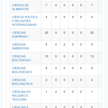
Planalto
CIÊNCIA DE
7
0
0
0
0
7
0
ALIMENTOS
CIÊNCIA POLÍTICA
4
0
0
0
0
4
0
E RELAÇÕES
INTERNACIONAIS
CIÊNCIAS
25
0
0
0
0
25
0
AGRÁRIAS I
CIÊNCIAS
5
0
2
0
0
3
0
AMBIENTAIS
CIÊNCIAS
13
0
0
0
0
13
0
BIOLÓGICAS I
CIÊNCIAS
9
0
0
0
0
9
0
BIOLÓGICAS II
CIÊNCIAS
4
0
0
0
0
4
0
BIOLÓGICAS III
CIÊNCIAS DA
1
0
0
0
0
1
0
RELIGIÃO E
TEOLOGIA
CIÊNCIAS E
0
0
0
0
0
0
0