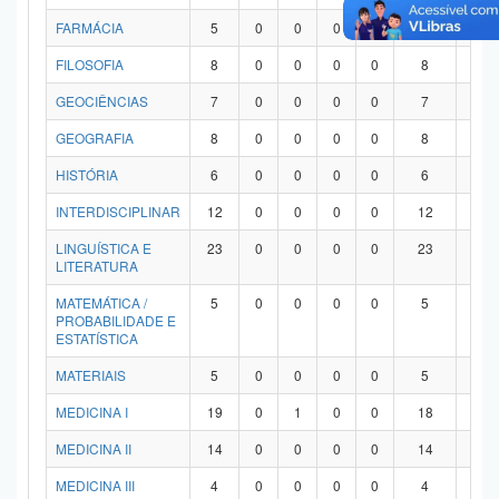
FARMÁCIA
5
0
0
0
0
5
0
FILOSOFIA
8
0
0
0
0
8
0
GEOCIÊNCIAS
7
0
0
0
0
7
0
GEOGRAFIA
8
0
0
0
0
8
0
HISTÓRIA
6
0
0
0
0
6
0
INTERDISCIPLINAR
12
0
0
0
0
12
0
LINGUÍSTICA E
23
0
0
0
0
23
0
LITERATURA
MATEMÁTICA /
5
0
0
0
0
5
0
PROBABILIDADE E
ESTATÍSTICA
MATERIAIS
5
0
0
0
0
5
0
MEDICINA I
19
0
1
0
0
18
0
MEDICINA II
14
0
0
0
0
14
0
MEDICINA III
4
0
0
0
0
4
0