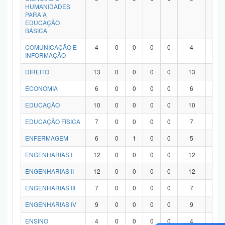
HUMANIDADES
PARA A
EDUCAÇÃO
BÁSICA
COMUNICAÇÃO E
4
0
0
0
0
4
0
INFORMAÇÃO
DIREITO
13
0
0
0
0
13
0
ECONOMIA
6
0
0
0
0
6
0
EDUCAÇÃO
10
0
0
0
0
10
0
EDUCAÇÃO FÍSICA
7
0
0
0
0
7
0
ENFERMAGEM
6
0
1
0
0
5
0
ENGENHARIAS I
12
0
0
0
0
12
0
ENGENHARIAS II
12
0
0
0
0
12
0
ENGENHARIAS III
7
0
0
0
0
7
0
ENGENHARIAS IV
9
0
0
0
0
9
0
ENSINO
4
0
0
0
0
4
0