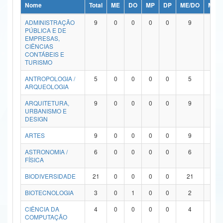
Nome
Total
ME
DO
MP
DP
ME/DO
MP/
Ministério da Ciência, Tecnologia, Inovações e Comunicações
ADMINISTRAÇÃO
9
0
0
0
0
9
0
PÚBLICA E DE
Ministério do Meio Ambiente
EMPRESAS,
CIÊNCIAS
Ministério do Turismo
CONTÁBEIS E
TURISMO
Ministério do Desenvolvimento Regional
ANTROPOLOGIA /
5
0
0
0
0
5
0
ARQUEOLOGIA
Controladoria-Geral da União
ARQUITETURA,
9
0
0
0
0
9
0
URBANISMO E
Ministério da Mulher, da Família e dos Direitos Humanos
DESIGN
Secretaria-Geral
ARTES
9
0
0
0
0
9
0
ASTRONOMIA /
6
0
0
0
0
6
0
Secretaria de Governo
FÍSICA
Gabinete de Segurança Institucional
BIODIVERSIDADE
21
0
0
0
0
21
0
Advocacia-Geral da União
BIOTECNOLOGIA
3
0
1
0
0
2
0
CIÊNCIA DA
4
0
0
0
0
4
0
Banco Central do Brasil
COMPUTAÇÃO