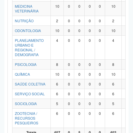
MEDICINA
10
0
0
0
0
10
0
VETERINÁRIA
NUTRIÇÃO
2
0
0
0
0
2
0
ODONTOLOGIA
10
0
0
0
0
10
0
PLANEJAMENTO
4
0
0
0
0
4
0
URBANO E
REGIONAL /
DEMOGRAFIA
PSICOLOGIA
8
0
0
0
0
8
0
QUÍMICA
10
0
0
0
0
10
0
SAÚDE COLETIVA
6
0
0
0
0
6
0
SERVIÇO SOCIAL
6
0
0
0
0
6
0
SOCIOLOGIA
5
0
0
0
0
5
0
ZOOTECNIA /
6
0
0
0
0
6
0
RECURSOS
PESQUEIROS
Totais
407
0
5
0
0
402
0