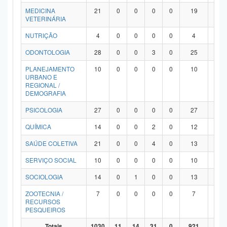
MEDICINA
21
0
0
0
0
19
2
VETERINÁRIA
NUTRIÇÃO
4
0
0
0
0
4
0
ODONTOLOGIA
28
0
0
3
0
25
0
PLANEJAMENTO
10
0
0
0
0
10
0
URBANO E
REGIONAL /
DEMOGRAFIA
PSICOLOGIA
27
0
0
0
0
27
0
QUÍMICA
14
0
0
2
0
12
0
SAÚDE COLETIVA
21
0
0
4
0
13
4
SERVIÇO SOCIAL
10
0
0
0
0
10
0
SOCIOLOGIA
14
0
1
0
0
13
0
ZOOTECNIA /
7
0
0
0
0
7
0
RECURSOS
PESQUEIROS
Totais
1030
11
14
31
0
921
53