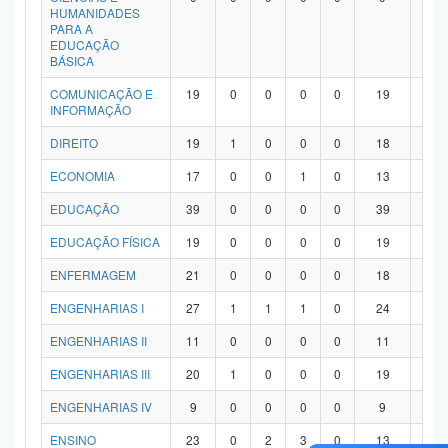
HUMANIDADES
PARA A
EDUCAÇÃO
BÁSICA
COMUNICAÇÃO E
19
0
0
0
0
19
0
INFORMAÇÃO
DIREITO
19
1
0
0
0
18
0
ECONOMIA
17
0
0
1
0
13
3
EDUCAÇÃO
39
0
0
0
0
39
0
EDUCAÇÃO FÍSICA
19
0
0
0
0
19
0
ENFERMAGEM
21
0
0
0
0
18
3
ENGENHARIAS I
27
1
1
1
0
24
0
ENGENHARIAS II
11
0
0
0
0
11
0
ENGENHARIAS III
20
1
0
0
0
19
0
ENGENHARIAS IV
9
0
0
0
0
9
0
ENSINO
23
0
2
3
0
13
5