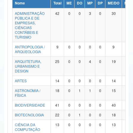
Nome
Total
ME
DO
MP
DP
ME/DO
MP/
Ministério da Ciência, Tecnologia, Inovações e Comunicações
ADMINISTRAÇÃO
42
0
0
3
0
30
9
PÚBLICA E DE
Ministério do Meio Ambiente
EMPRESAS,
CIÊNCIAS
Ministério do Turismo
CONTÁBEIS E
TURISMO
Ministério do Desenvolvimento Regional
ANTROPOLOGIA /
9
0
0
0
0
9
0
ARQUEOLOGIA
Controladoria-Geral da União
ARQUITETURA,
25
0
0
4
0
19
2
URBANISMO E
Ministério da Mulher, da Família e dos Direitos Humanos
DESIGN
Secretaria-Geral
ARTES
14
0
0
0
0
14
0
ASTRONOMIA /
18
0
1
1
0
15
1
Secretaria de Governo
FÍSICA
Gabinete de Segurança Institucional
BIODIVERSIDADE
41
0
0
0
0
40
1
Advocacia-Geral da União
BIOTECNOLOGIA
22
0
1
0
0
18
3
CIÊNCIA DA
13
0
0
0
0
13
0
Banco Central do Brasil
COMPUTAÇÃO