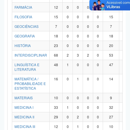
FARMÁCIA
12
0
0
0
0
12
0
FILOSOFIA
15
0
0
0
0
15
0
GEOCIÊNCIAS
7
0
0
0
0
7
0
GEOGRAFIA
18
0
0
0
0
18
0
HISTÓRIA
23
0
0
0
0
20
3
INTERDISCIPLINAR
68
2
3
2
0
53
8
LINGUÍSTICA E
48
1
0
0
0
47
0
LITERATURA
MATEMÁTICA /
16
0
1
0
0
14
1
PROBABILIDADE E
ESTATÍSTICA
MATERIAIS
10
0
0
0
0
9
1
MEDICINA I
33
1
0
0
0
32
0
MEDICINA II
29
0
2
0
0
27
0
MEDICINA III
12
0
1
0
0
10
1