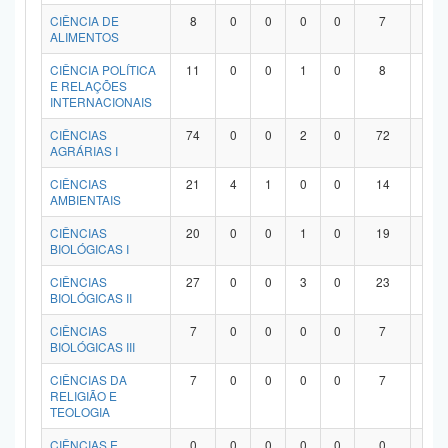
Planalto
CIÊNCIA DE
8
0
0
0
0
7
1
ALIMENTOS
CIÊNCIA POLÍTICA
11
0
0
1
0
8
2
E RELAÇÕES
INTERNACIONAIS
CIÊNCIAS
74
0
0
2
0
72
0
AGRÁRIAS I
CIÊNCIAS
21
4
1
0
0
14
2
AMBIENTAIS
CIÊNCIAS
20
0
0
1
0
19
0
BIOLÓGICAS I
CIÊNCIAS
27
0
0
3
0
23
1
BIOLÓGICAS II
CIÊNCIAS
7
0
0
0
0
7
0
BIOLÓGICAS III
CIÊNCIAS DA
7
0
0
0
0
7
0
RELIGIÃO E
TEOLOGIA
CIÊNCIAS E
0
0
0
0
0
0
0