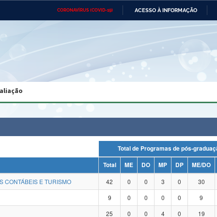
ACESSO À INFORMAÇÃO
CORONAVÍRUS (COVID-19)
Ministério da Defesa
Ministério das Relações
Mini
Exteriores
IR
PARA
O
CONTEÚDO
Ministério da Cidadania
Ministério da Saúde
Mini
Ministério do Desenvolvimento
Controladoria-Geral da União
Minis
Regional
e do
aliação
Advocacia-Geral da União
Banco Central do Brasil
Plana
Total de Programas de pós-grad
Total
ME
DO
MP
DP
ME/DO
S CONTÁBEIS E TURISMO
42
0
0
3
0
30
9
0
0
0
0
9
25
0
0
4
0
19