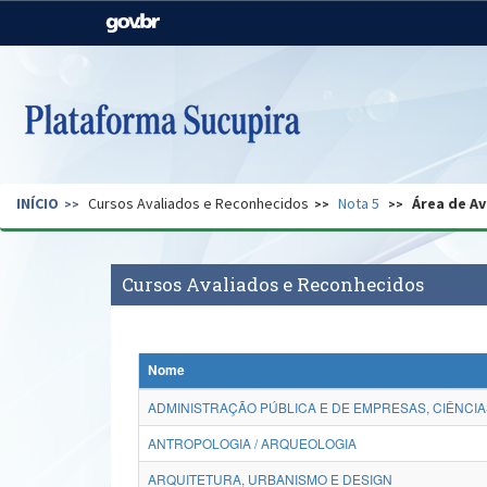
Casa Civil
Ministério da Justiça e
Segurança Pública
Ministério da Agricultura,
Ministério da Educação
Pecuária e Abastecimento
Ministério do Meio Ambiente
Ministério do Turismo
INÍCIO
Cursos Avaliados e Reconhecidos
Nota 5
Área de Av
Secretaria de Governo
Gabinete de Segurança
Institucional
Cursos Avaliados e Reconhecidos
Nome
ADMINISTRAÇÃO PÚBLICA E DE EMPRESAS, CIÊNCIA
ANTROPOLOGIA / ARQUEOLOGIA
ARQUITETURA, URBANISMO E DESIGN