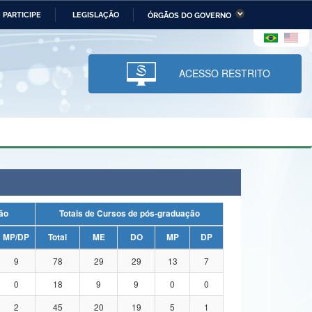
PARTICIPE
LEGISLAÇÃO
ÓRGÃOS DO GOVERNO
stério da Economia
Ministério da Infraestrutura
stério de Minas e Energia
Ministério da Ciência,
Tecnologia, Inovações e
ACESSO RESTRITO
Comunicações
tério da Mulher, da Família
Secretaria-Geral
s Direitos Humanos
lto
uação
Totais de Cursos de pós-graduação
MP/DP
Total
ME
DO
MP
DP
9
78
29
29
13
7
0
18
9
9
0
0
2
45
20
19
5
1