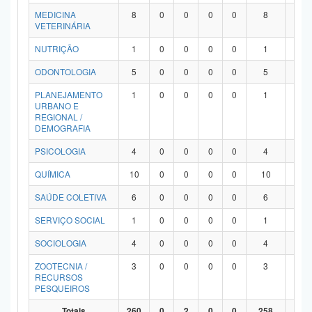
MEDICINA
8
0
0
0
0
8
0
VETERINÁRIA
NUTRIÇÃO
1
0
0
0
0
1
0
ODONTOLOGIA
5
0
0
0
0
5
0
PLANEJAMENTO
1
0
0
0
0
1
0
URBANO E
REGIONAL /
DEMOGRAFIA
PSICOLOGIA
4
0
0
0
0
4
0
QUÍMICA
10
0
0
0
0
10
0
SAÚDE COLETIVA
6
0
0
0
0
6
0
SERVIÇO SOCIAL
1
0
0
0
0
1
0
SOCIOLOGIA
4
0
0
0
0
4
0
ZOOTECNIA /
3
0
0
0
0
3
0
RECURSOS
PESQUEIROS
Totais
260
0
2
0
0
258
0