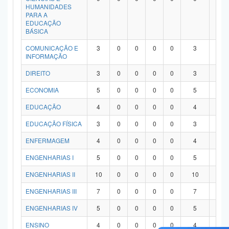
HUMANIDADES
PARA A
EDUCAÇÃO
BÁSICA
COMUNICAÇÃO E
3
0
0
0
0
3
0
INFORMAÇÃO
DIREITO
3
0
0
0
0
3
0
ECONOMIA
5
0
0
0
0
5
0
EDUCAÇÃO
4
0
0
0
0
4
0
EDUCAÇÃO FÍSICA
3
0
0
0
0
3
0
ENFERMAGEM
4
0
0
0
0
4
0
ENGENHARIAS I
5
0
0
0
0
5
0
ENGENHARIAS II
10
0
0
0
0
10
0
ENGENHARIAS III
7
0
0
0
0
7
0
ENGENHARIAS IV
5
0
0
0
0
5
0
ENSINO
4
0
0
0
0
4
0