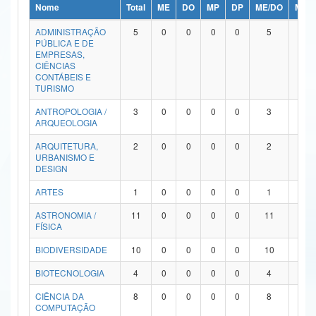
Nome
Total
ME
DO
MP
DP
ME/DO
MP/
Ministério da Ciência, Tecnologia, Inovações e Comunicações
ADMINISTRAÇÃO
5
0
0
0
0
5
0
PÚBLICA E DE
Ministério do Meio Ambiente
EMPRESAS,
CIÊNCIAS
Ministério do Turismo
CONTÁBEIS E
TURISMO
Ministério do Desenvolvimento Regional
ANTROPOLOGIA /
3
0
0
0
0
3
0
ARQUEOLOGIA
Controladoria-Geral da União
ARQUITETURA,
2
0
0
0
0
2
0
URBANISMO E
Ministério da Mulher, da Família e dos Direitos Humanos
DESIGN
Secretaria-Geral
ARTES
1
0
0
0
0
1
0
ASTRONOMIA /
11
0
0
0
0
11
0
Secretaria de Governo
FÍSICA
Gabinete de Segurança Institucional
BIODIVERSIDADE
10
0
0
0
0
10
0
Advocacia-Geral da União
BIOTECNOLOGIA
4
0
0
0
0
4
0
CIÊNCIA DA
8
0
0
0
0
8
0
Banco Central do Brasil
COMPUTAÇÃO