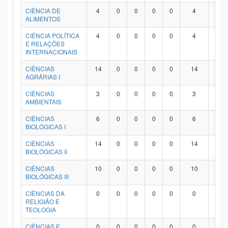
Planalto
CIÊNCIA DE
4
0
0
0
0
4
0
ALIMENTOS
CIÊNCIA POLÍTICA
4
0
0
0
0
4
0
E RELAÇÕES
INTERNACIONAIS
CIÊNCIAS
14
0
0
0
0
14
0
AGRÁRIAS I
CIÊNCIAS
3
0
0
0
0
3
0
AMBIENTAIS
CIÊNCIAS
6
0
0
0
0
6
0
BIOLÓGICAS I
CIÊNCIAS
14
0
0
0
0
14
0
BIOLÓGICAS II
CIÊNCIAS
10
0
0
0
0
10
0
BIOLÓGICAS III
CIÊNCIAS DA
0
0
0
0
0
0
0
RELIGIÃO E
TEOLOGIA
CIÊNCIAS E
0
0
0
0
0
0
0