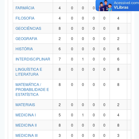
FARMÁCIA
4
0
0
0
0
4
0
FILOSOFIA
4
0
0
0
0
4
0
GEOCIÊNCIAS
8
0
0
0
0
8
0
GEOGRAFIA
2
0
0
0
0
2
0
HISTÓRIA
6
0
0
0
0
6
0
INTERDISCIPLINAR
7
0
1
0
0
6
0
LINGUÍSTICA E
8
0
0
0
0
8
0
LITERATURA
MATEMÁTICA /
8
0
0
0
0
8
0
PROBABILIDADE E
ESTATÍSTICA
MATERIAIS
2
0
0
0
0
2
0
MEDICINA I
5
0
1
0
0
4
0
MEDICINA II
8
0
0
0
0
8
0
MEDICINA III
3
0
0
0
0
3
0