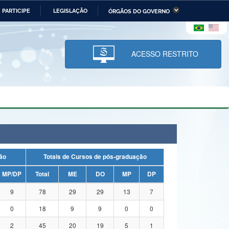
PARTICIPE
LEGISLAÇÃO
ÓRGÃOS DO GOVERNO
stério da Economia
Ministério da Infraestrutura
stério de Minas e Energia
Ministério da Ciência,
Tecnologia, Inovações e
ACESSO RESTRITO
Comunicações
tério da Mulher, da Família
Secretaria-Geral
s Direitos Humanos
lto
uação
Totais de Cursos de pós-graduação
MP/DP
Total
ME
DO
MP
DP
9
78
29
29
13
7
0
18
9
9
0
0
2
45
20
19
5
1