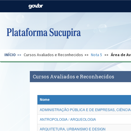
Casa Civil
Ministério da Justiça e
Segurança Pública
Ministério da Agricultura,
Ministério da Educação
Pecuária e Abastecimento
Ministério do Meio Ambiente
Ministério do Turismo
INÍCIO
Cursos Avaliados e Reconhecidos
Nota 5
Área de Av
Secretaria de Governo
Gabinete de Segurança
Institucional
Cursos Avaliados e Reconhecidos
Nome
ADMINISTRAÇÃO PÚBLICA E DE EMPRESAS, CIÊNCIA
ANTROPOLOGIA / ARQUEOLOGIA
ARQUITETURA, URBANISMO E DESIGN