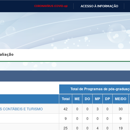
ACESSO À INFORMAÇÃO
CORONAVÍRUS (COVID-19)
Ministério da Defesa
Ministério das Relações
Mini
Exteriores
IR
PARA
O
CONTEÚDO
Ministério da Cidadania
Ministério da Saúde
Mini
Ministério do Desenvolvimento
Controladoria-Geral da União
Minis
Regional
e do
aliação
Advocacia-Geral da União
Banco Central do Brasil
Plana
Total de Programas de pós-grad
Total
ME
DO
MP
DP
ME/DO
S CONTÁBEIS E TURISMO
42
0
0
3
0
30
9
0
0
0
0
9
25
0
0
4
0
19