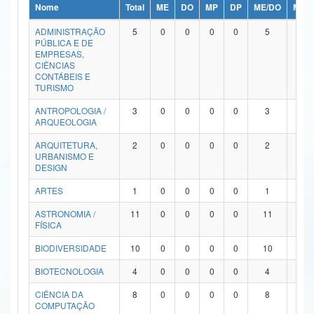
Nome
Total
ME
DO
MP
DP
ME/DO
MP/
Ministério da Ciência, Tecnologia, Inovações e Comunicações
ADMINISTRAÇÃO
5
0
0
0
0
5
0
PÚBLICA E DE
Ministério do Meio Ambiente
EMPRESAS,
CIÊNCIAS
Ministério do Turismo
CONTÁBEIS E
TURISMO
Ministério do Desenvolvimento Regional
ANTROPOLOGIA /
3
0
0
0
0
3
0
ARQUEOLOGIA
Controladoria-Geral da União
ARQUITETURA,
2
0
0
0
0
2
0
URBANISMO E
Ministério da Mulher, da Família e dos Direitos Humanos
DESIGN
Secretaria-Geral
ARTES
1
0
0
0
0
1
0
ASTRONOMIA /
11
0
0
0
0
11
0
Secretaria de Governo
FÍSICA
Gabinete de Segurança Institucional
BIODIVERSIDADE
10
0
0
0
0
10
0
Advocacia-Geral da União
BIOTECNOLOGIA
4
0
0
0
0
4
0
CIÊNCIA DA
8
0
0
0
0
8
0
Banco Central do Brasil
COMPUTAÇÃO