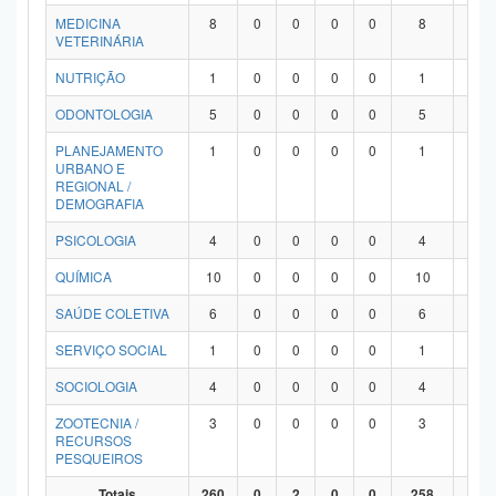
MEDICINA
8
0
0
0
0
8
0
VETERINÁRIA
NUTRIÇÃO
1
0
0
0
0
1
0
ODONTOLOGIA
5
0
0
0
0
5
0
PLANEJAMENTO
1
0
0
0
0
1
0
URBANO E
REGIONAL /
DEMOGRAFIA
PSICOLOGIA
4
0
0
0
0
4
0
QUÍMICA
10
0
0
0
0
10
0
SAÚDE COLETIVA
6
0
0
0
0
6
0
SERVIÇO SOCIAL
1
0
0
0
0
1
0
SOCIOLOGIA
4
0
0
0
0
4
0
ZOOTECNIA /
3
0
0
0
0
3
0
RECURSOS
PESQUEIROS
Totais
260
0
2
0
0
258
0