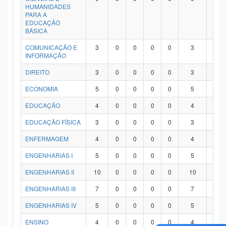
HUMANIDADES
PARA A
EDUCAÇÃO
BÁSICA
COMUNICAÇÃO E
3
0
0
0
0
3
0
INFORMAÇÃO
DIREITO
3
0
0
0
0
3
0
ECONOMIA
5
0
0
0
0
5
0
EDUCAÇÃO
4
0
0
0
0
4
0
EDUCAÇÃO FÍSICA
3
0
0
0
0
3
0
ENFERMAGEM
4
0
0
0
0
4
0
ENGENHARIAS I
5
0
0
0
0
5
0
ENGENHARIAS II
10
0
0
0
0
10
0
ENGENHARIAS III
7
0
0
0
0
7
0
ENGENHARIAS IV
5
0
0
0
0
5
0
ENSINO
4
0
0
0
0
4
0