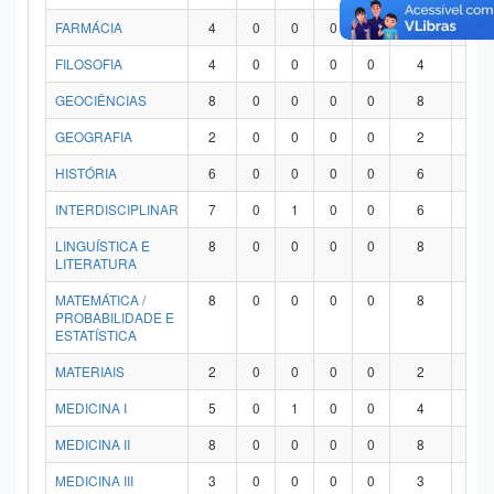
FARMÁCIA
4
0
0
0
0
4
0
FILOSOFIA
4
0
0
0
0
4
0
GEOCIÊNCIAS
8
0
0
0
0
8
0
GEOGRAFIA
2
0
0
0
0
2
0
HISTÓRIA
6
0
0
0
0
6
0
INTERDISCIPLINAR
7
0
1
0
0
6
0
LINGUÍSTICA E
8
0
0
0
0
8
0
LITERATURA
MATEMÁTICA /
8
0
0
0
0
8
0
PROBABILIDADE E
ESTATÍSTICA
MATERIAIS
2
0
0
0
0
2
0
MEDICINA I
5
0
1
0
0
4
0
MEDICINA II
8
0
0
0
0
8
0
MEDICINA III
3
0
0
0
0
3
0