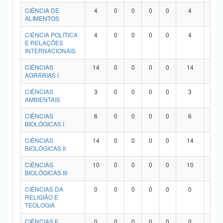
Planalto
CIÊNCIA DE
4
0
0
0
0
4
0
ALIMENTOS
CIÊNCIA POLÍTICA
4
0
0
0
0
4
0
E RELAÇÕES
INTERNACIONAIS
CIÊNCIAS
14
0
0
0
0
14
0
AGRÁRIAS I
CIÊNCIAS
3
0
0
0
0
3
0
AMBIENTAIS
CIÊNCIAS
6
0
0
0
0
6
0
BIOLÓGICAS I
CIÊNCIAS
14
0
0
0
0
14
0
BIOLÓGICAS II
CIÊNCIAS
10
0
0
0
0
10
0
BIOLÓGICAS III
CIÊNCIAS DA
0
0
0
0
0
0
0
RELIGIÃO E
TEOLOGIA
CIÊNCIAS E
0
0
0
0
0
0
0