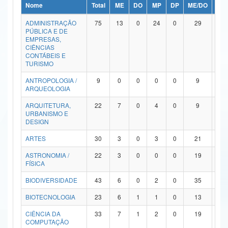
Nome
Total
ME
DO
MP
DP
ME/DO
MP/
Ministério da Ciência, Tecnologia, Inovações e Comunicações
ADMINISTRAÇÃO
75
13
0
24
0
29
9
PÚBLICA E DE
Ministério do Meio Ambiente
EMPRESAS,
CIÊNCIAS
Ministério do Turismo
CONTÁBEIS E
TURISMO
Ministério do Desenvolvimento Regional
ANTROPOLOGIA /
9
0
0
0
0
9
0
ARQUEOLOGIA
Controladoria-Geral da União
ARQUITETURA,
22
7
0
4
0
9
2
URBANISMO E
Ministério da Mulher, da Família e dos Direitos Humanos
DESIGN
Secretaria-Geral
ARTES
30
3
0
3
0
21
3
ASTRONOMIA /
22
3
0
0
0
19
0
Secretaria de Governo
FÍSICA
Gabinete de Segurança Institucional
BIODIVERSIDADE
43
6
0
2
0
35
0
Advocacia-Geral da União
BIOTECNOLOGIA
23
6
1
1
0
13
2
CIÊNCIA DA
33
7
1
2
0
19
4
Banco Central do Brasil
COMPUTAÇÃO