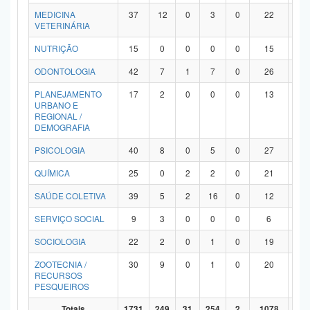
MEDICINA
37
12
0
3
0
22
0
VETERINÁRIA
NUTRIÇÃO
15
0
0
0
0
15
0
ODONTOLOGIA
42
7
1
7
0
26
1
PLANEJAMENTO
17
2
0
0
0
13
2
URBANO E
REGIONAL /
DEMOGRAFIA
PSICOLOGIA
40
8
0
5
0
27
0
QUÍMICA
25
0
2
2
0
21
0
SAÚDE COLETIVA
39
5
2
16
0
12
4
SERVIÇO SOCIAL
9
3
0
0
0
6
0
SOCIOLOGIA
22
2
0
1
0
19
0
ZOOTECNIA /
30
9
0
1
0
20
0
RECURSOS
PESQUEIROS
Totais
1731
249
31
254
2
1078
11