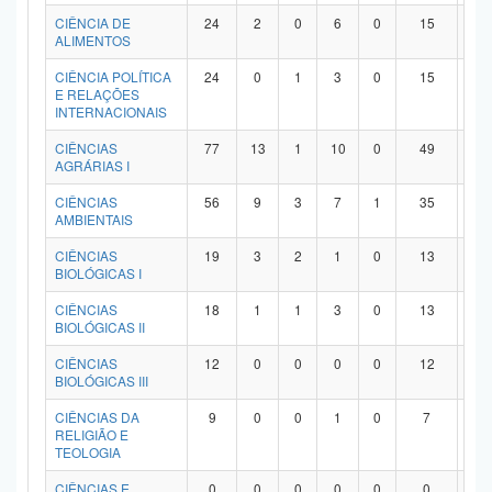
Planalto
CIÊNCIA DE
24
2
0
6
0
15
1
ALIMENTOS
CIÊNCIA POLÍTICA
24
0
1
3
0
15
5
E RELAÇÕES
INTERNACIONAIS
CIÊNCIAS
77
13
1
10
0
49
4
AGRÁRIAS I
CIÊNCIAS
56
9
3
7
1
35
1
AMBIENTAIS
CIÊNCIAS
19
3
2
1
0
13
0
BIOLÓGICAS I
CIÊNCIAS
18
1
1
3
0
13
0
BIOLÓGICAS II
CIÊNCIAS
12
0
0
0
0
12
0
BIOLÓGICAS III
CIÊNCIAS DA
9
0
0
1
0
7
1
RELIGIÃO E
TEOLOGIA
CIÊNCIAS E
0
0
0
0
0
0
0