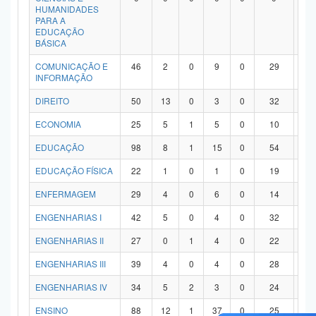
HUMANIDADES
PARA A
EDUCAÇÃO
BÁSICA
COMUNICAÇÃO E
46
2
0
9
0
29
6
INFORMAÇÃO
DIREITO
50
13
0
3
0
32
2
ECONOMIA
25
5
1
5
0
10
4
EDUCAÇÃO
98
8
1
15
0
54
2
EDUCAÇÃO FÍSICA
22
1
0
1
0
19
1
ENFERMAGEM
29
4
0
6
0
14
5
ENGENHARIAS I
42
5
0
4
0
32
1
ENGENHARIAS II
27
0
1
4
0
22
0
ENGENHARIAS III
39
4
0
4
0
28
3
ENGENHARIAS IV
34
5
2
3
0
24
0
ENSINO
88
12
1
37
0
25
1