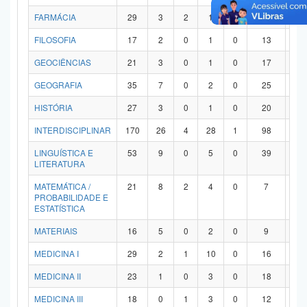
FARMÁCIA
29
3
2
1
0
21
2
FILOSOFIA
17
2
0
1
0
13
1
GEOCIÊNCIAS
21
3
0
1
0
17
0
GEOGRAFIA
35
7
0
2
0
25
1
HISTÓRIA
27
3
0
1
0
20
3
INTERDISCIPLINAR
170
26
4
28
1
98
1
LINGUÍSTICA E
53
9
0
5
0
39
0
LITERATURA
MATEMÁTICA /
21
8
2
4
0
7
0
PROBABILIDADE E
ESTATÍSTICA
MATERIAIS
16
5
0
2
0
9
0
MEDICINA I
29
2
1
10
0
16
0
MEDICINA II
23
1
0
3
0
18
1
MEDICINA III
18
0
1
3
0
12
2