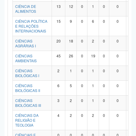
Planalto
CIÊNCIA DE
13
12
0
1
0
0
0
ALIMENTOS
CIÊNCIA POLÍTICA
15
9
0
6
0
0
0
E RELAÇÕES
INTERNACIONAIS
CIÊNCIAS
20
18
0
2
0
0
0
AGRÁRIAS I
CIÊNCIAS
45
26
0
19
0
0
0
AMBIENTAIS
CIÊNCIAS
2
1
0
1
0
0
0
BIOLÓGICAS I
CIÊNCIAS
6
5
0
1
0
0
0
BIOLÓGICAS II
CIÊNCIAS
3
2
0
1
0
0
0
BIOLÓGICAS III
CIÊNCIAS DA
4
2
0
2
0
0
0
RELIGIÃO E
TEOLOGIA
CIÊNCIAS E
0
0
0
0
0
0
0