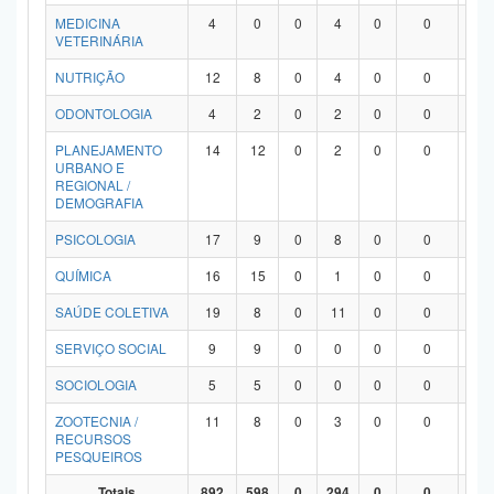
MEDICINA
4
0
0
4
0
0
0
VETERINÁRIA
NUTRIÇÃO
12
8
0
4
0
0
0
ODONTOLOGIA
4
2
0
2
0
0
0
PLANEJAMENTO
14
12
0
2
0
0
0
URBANO E
REGIONAL /
DEMOGRAFIA
PSICOLOGIA
17
9
0
8
0
0
0
QUÍMICA
16
15
0
1
0
0
0
SAÚDE COLETIVA
19
8
0
11
0
0
0
SERVIÇO SOCIAL
9
9
0
0
0
0
0
SOCIOLOGIA
5
5
0
0
0
0
0
ZOOTECNIA /
11
8
0
3
0
0
0
RECURSOS
PESQUEIROS
Totais
892
598
0
294
0
0
0