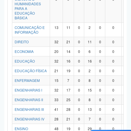
HUMANIDADES
PARA A
EDUCAÇÃO
BÁSICA
COMUNICAÇÃO E
13
11
0
2
0
0
0
INFORMAÇÃO
DIREITO
32
21
0
11
0
0
0
ECONOMIA
20
14
0
6
0
0
0
EDUCAÇÃO
32
16
0
16
0
0
0
EDUCAÇÃO FÍSICA
21
19
0
2
0
0
0
ENFERMAGEM
15
7
0
8
0
0
0
ENGENHARIAS I
32
17
0
15
0
0
0
ENGENHARIAS II
33
25
0
8
0
0
0
ENGENHARIAS III
41
28
0
13
0
0
0
ENGENHARIAS IV
28
21
0
7
0
0
0
ENSINO
48
19
0
29
0
0
0