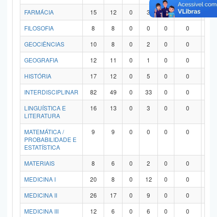
FARMÁCIA
15
12
0
3
0
0
0
FILOSOFIA
8
8
0
0
0
0
0
GEOCIÊNCIAS
10
8
0
2
0
0
0
GEOGRAFIA
12
11
0
1
0
0
0
HISTÓRIA
17
12
0
5
0
0
0
INTERDISCIPLINAR
82
49
0
33
0
0
0
LINGUÍSTICA E
16
13
0
3
0
0
0
LITERATURA
MATEMÁTICA /
9
9
0
0
0
0
0
PROBABILIDADE E
ESTATÍSTICA
MATERIAIS
8
6
0
2
0
0
0
MEDICINA I
20
8
0
12
0
0
0
MEDICINA II
26
17
0
9
0
0
0
MEDICINA III
12
6
0
6
0
0
0