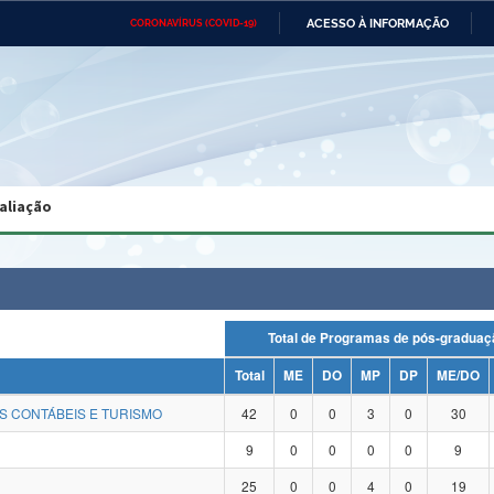
ACESSO À INFORMAÇÃO
CORONAVÍRUS (COVID-19)
Ministério da Defesa
Ministério das Relações
Mini
Exteriores
IR
PARA
O
CONTEÚDO
Ministério da Cidadania
Ministério da Saúde
Mini
Ministério do Desenvolvimento
Controladoria-Geral da União
Minis
Regional
e do
aliação
Advocacia-Geral da União
Banco Central do Brasil
Plana
Total de Programas de pós-grad
Total
ME
DO
MP
DP
ME/DO
S CONTÁBEIS E TURISMO
42
0
0
3
0
30
9
0
0
0
0
9
25
0
0
4
0
19