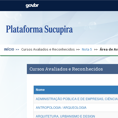
Casa Civil
Ministério da Justiça e
Segurança Pública
Ministério da Agricultura,
Ministério da Educação
Pecuária e Abastecimento
Ministério do Meio Ambiente
Ministério do Turismo
INÍCIO
Cursos Avaliados e Reconhecidos
Nota 5
Área de Av
Secretaria de Governo
Gabinete de Segurança
Institucional
Cursos Avaliados e Reconhecidos
Nome
ADMINISTRAÇÃO PÚBLICA E DE EMPRESAS, CIÊNCIA
ANTROPOLOGIA / ARQUEOLOGIA
ARQUITETURA, URBANISMO E DESIGN