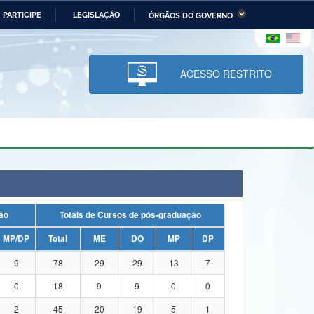
PARTICIPE
LEGISLAÇÃO
ÓRGÃOS DO GOVERNO
stério da Economia
Ministério da Infraestrutura
stério de Minas e Energia
Ministério da Ciência,
Tecnologia, Inovações e
ACESSO RESTRITO
Comunicações
tério da Mulher, da Família
Secretaria-Geral
s Direitos Humanos
lto
uação
Totais de Cursos de pós-graduação
MP/DP
Total
ME
DO
MP
DP
9
78
29
29
13
7
0
18
9
9
0
0
2
45
20
19
5
1